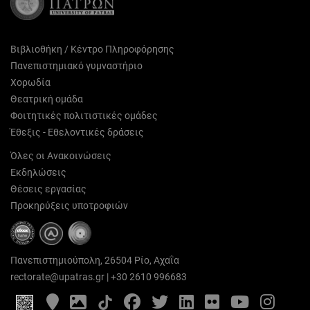
Βιβλιοθήκη / Κέντρο Πληροφόρησης
Πανεπιστημιακό γυμναστήριο
Χορωδία
Θεατρική ομάδα
Φοιτητικές πολιτιστικές ομάδες
Έθεξις - Εθελοντικές δράσεις
Όλες οι Ανακοινώσεις
Εκδηλώσεις
Θέσεις εργασίας
Προκηρύξεις υποτροφιών
Πανεπιστημιούπολη, 26504 Ρίο, Αχαΐα
rectorate@upatras.gr
|
+30 2610 996683
Google
Photo
Facebook
Twitter
LinkedIn
Flickr
YouTube
Inst
Maps
Gallery