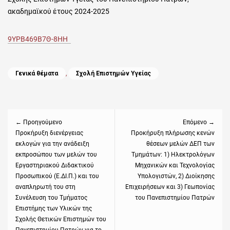
ακαδημαϊκού έτους 2024-2025
9ΥΡΒ469Β7Θ-8ΗΗ
Categories
Γενικά θέματα
,
Σχολή Επιστημών Υγείας
Πλοήγηση
άρθρων
← Προηγούμενο
Επόμενο →
Previous
Προκήρυξη διενέργειας
Next
Προκήρυξη πλήρωσης κενών
εκλογών για την ανάδειξη
θέσεων μελών ΔΕΠ των
post:
post:
εκπροσώπου των μελών του
Τμημάτων: 1) Ηλεκτρολόγων
Εργαστηριακού Διδακτικού
Μηχανικών και Τεχνολογίας
Προσωπικού (Ε.ΔΙ.Π.) και του
Υπολογιστών, 2) Διοίκησης
αναπληρωτή του στη
Επιχειρήσεων και 3) Γεωπονίας
Συνέλευση του Τμήματος
του Πανεπιστημίου Πατρών
Επιστήμης των Υλικών της
Σχολής Θετικών Επιστημών του