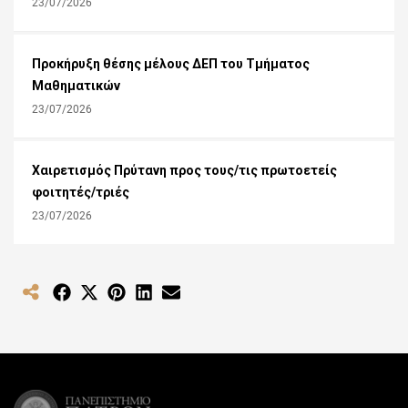
23/07/2026
Προκήρυξη θέσης μέλους ΔΕΠ του Τμήματος
Μαθηματικών
23/07/2026
Χαιρετισμός Πρύτανη προς τους/τις πρωτοετείς
φοιτητές/τριές
23/07/2026
Share
Share
Share
Share
Share
on
on
on
on
on
Facebook
X
Pinterest
LinkedIn
Email
(Twitter)