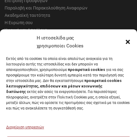
Επιτροπή Προσφυγών
Παραλαβή και Παρακολούθηση Αναφορών
Ακαδημαϊκή ταυτότητα
Η Ευρώπη σου
Υγιεινή και Ασφάλεια
Έντυπα Οικονομικής Υπηρεσίας
Η ιστοσελίδα μας
Έντυπα Διοικητικών Υπηρεσιών
χρησιμοποίει Cookies
Διαύγεια
Εκτός από τα cookies τα οποία είναι απολύτως αναγκαία για τη
Μητρώα αξιολογητών
λειτουργία αυτής της ιστοσελίδας και δεν μπορούν να
Δημόσια Διαβούλευση
απενεργοποιηθούν, χρησιμοποιούμε
προαιρετικά cookies
για να σας
προσφέρουμε την καλύτερη δυνατή εμπειρία κατά την περιήγησή σας
Συνεδριάσεις Συγκλήτου
στην ιστοσελίδα μας. Δεν θα εγκαταστήσουμε
προαιρετικά cookies
Συνεδριάσεις Συμβουλίου Διοίκησης
λειτουργικότητας, επιδόσεων και μέσων κοινωνικής
EUNICoast European University
δικτύωσης
εκτός εάν εσείς τα ενεργοποιήσετε. Για περισσότερες
πληροφορίες, ανατρέξτε στην Πολιτική Cookies μας, η οποία εξηγεί,
μεταξύ άλλων, πώς να ορίσετε τις προτιμήσεις σας σχετικά με τα cookies
και πώς να ανακαλέσετε τη συγκατάθεσή σας.
ΠΑΝΕΠΙΣΤΗΜΙΟ ΠΑΤΡΩΝ Ελληνικό δημόσιο εκπαιδευτικό ίδρυμα που
λειτουργεί σύμφωνα με την
Νομοθεσία
.
Διαχείριση υπηρεσιών