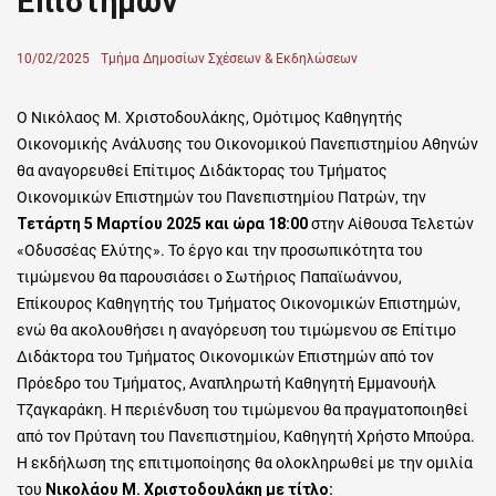
Επιστημών
Posted
10/02/2025
Author
Τμήμα Δημοσίων Σχέσεων & Εκδηλώσεων
on
Ο Νικόλαος Μ. Χριστοδουλάκης, Ομότιμος Καθηγητής
Οικονομικής Ανάλυσης του Οικονομικού Πανεπιστημίου Αθηνών
θα αναγορευθεί Επίτιμος Διδάκτορας του Τμήματος
Οικονομικών Επιστημών του Πανεπιστημίου Πατρών, την
Τετάρτη 5 Μαρτίου 2025 και ώρα 18:00
στην Αίθουσα Τελετών
«Οδυσσέας Ελύτης». Το έργο και την προσωπικότητα του
τιμώμενου θα παρουσιάσει ο Σωτήριος Παπαϊωάννου,
Επίκουρος Καθηγητής του Τμήματος Οικονομικών Επιστημών,
ενώ θα ακολουθήσει η αναγόρευση του τιμώμενου σε Επίτιμο
Διδάκτορα του Τμήματος Οικονομικών Επιστημών από τον
Πρόεδρο του Τμήματος, Αναπληρωτή Καθηγητή Εμμανουήλ
Τζαγκαράκη. Η περιένδυση του τιμώμενου θα πραγματοποιηθεί
από τον Πρύτανη του Πανεπιστημίου, Καθηγητή Χρήστο Μπούρα.
Η εκδήλωση της επιτιμοποίησης θα ολοκληρωθεί με την ομιλία
του
Νικολάου Μ. Χριστοδουλάκη με τίτλο: