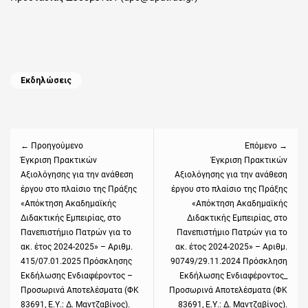
Categories
Εκδηλώσεις
Πλοήγηση
άρθρων
← Προηγούμενο
Επόμενο →
Previous
Έγκριση Πρακτικών
Next
Έγκριση Πρακτικών
Αξιολόγησης για την ανάθεση
Αξιολόγησης για την ανάθεση
post:
post:
έργου στο πλαίσιο της Πράξης
έργου στο πλαίσιο της Πράξης
«Απόκτηση Ακαδημαϊκής
«Απόκτηση Ακαδημαϊκής
Διδακτικής Εμπειρίας, στο
Διδακτικής Εμπειρίας, στο
Πανεπιστήμιο Πατρών για το
Πανεπιστήμιο Πατρών για το
ακ. έτος 2024-2025» – Αριθμ.
ακ. έτος 2024-2025» – Αριθμ.
415/07.01.2025 Πρόσκλησης
90749/29.11.2024 Πρόσκληση
Εκδήλωσης Ενδιαφέροντος –
Εκδήλωσης Ενδιαφέροντος_
Προσωρινά Αποτελέσματα (ΦΚ
Προσωρινά Αποτελέσματα (ΦΚ
83691, Ε.Υ.: Δ. Μαντζαβίνος).
83691, Ε.Υ.: Δ. Μαντζαβίνος).