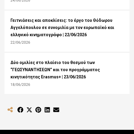
24/06/2026
Γειτνιάσεις και αποκλίσεις: το έργο του Θόδωρου
Αγγελόπουλου σε συνομιλία με τον ευρωπαϊκό και
ελληνικό κινηματογράφο | 22/06/2026
22/06/2026
Δύο ομιλίες στο πλαίσιο του θεσμού των
“ΓΕΩΣΥΝΑΝΤΗΣΕΩΝ” και του προγράμματος
κινητικότητας Erasmus+ | 23/06/2026
18/06/2026
Share
Share
Share
Share
Share
on
on
on
on
on
Facebook
X
Pinterest
LinkedIn
Email
(Twitter)