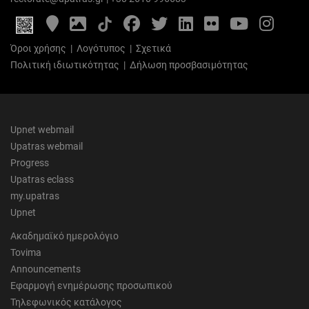
Google
Photo
Facebook
Twitter
LinkedIn
Flickr
YouTube
Inst
Maps
Gallery
Όροι χρήσης
|
Λογότυπος
|
Σχετικά
Πολιτική ιδιωτικότητας
|
Δήλωση προσβασιμότητας
Upnet webmail
Upatras webmail
Progress
Upatras eclass
my.upatras
Upnet
Ακαδημαϊκό ημερολόγιο
Tovima
Announcements
Εφαρμογή ενημέρωσης προσωπικού
Τηλεφωνικός κατάλογος