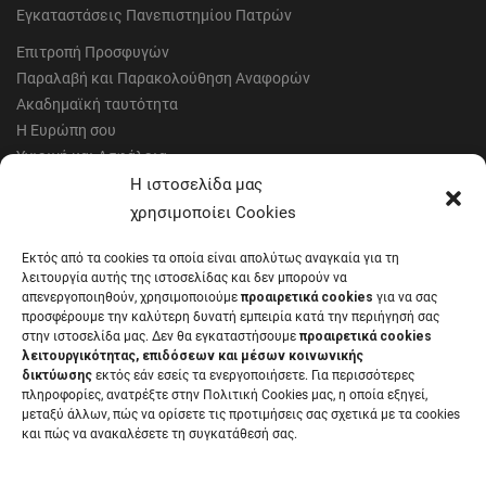
Εγκαταστάσεις Πανεπιστημίου Πατρών
Επιτροπή Προσφυγών
Παραλαβή και Παρακολούθηση Αναφορών
Ακαδημαϊκή ταυτότητα
Η Ευρώπη σου
Υγιεινή και Ασφάλεια
Έντυπα Οικονομικής Υπηρεσίας
Η ιστοσελίδα μας
Έντυπα Διοικητικών Υπηρεσιών
χρησιμοποίει Cookies
Διαύγεια
Εκτός από τα cookies τα οποία είναι απολύτως αναγκαία για τη
Μητρώα αξιολογητών
λειτουργία αυτής της ιστοσελίδας και δεν μπορούν να
Δημόσια Διαβούλευση
απενεργοποιηθούν, χρησιμοποιούμε
προαιρετικά cookies
για να σας
προσφέρουμε την καλύτερη δυνατή εμπειρία κατά την περιήγησή σας
Συνεδριάσεις Συγκλήτου
στην ιστοσελίδα μας. Δεν θα εγκαταστήσουμε
προαιρετικά cookies
Συνεδριάσεις Συμβουλίου Διοίκησης
λειτουργικότητας, επιδόσεων και μέσων κοινωνικής
EUNICoast European University
δικτύωσης
εκτός εάν εσείς τα ενεργοποιήσετε. Για περισσότερες
πληροφορίες, ανατρέξτε στην Πολιτική Cookies μας, η οποία εξηγεί,
μεταξύ άλλων, πώς να ορίσετε τις προτιμήσεις σας σχετικά με τα cookies
και πώς να ανακαλέσετε τη συγκατάθεσή σας.
ΠΑΝΕΠΙΣΤΗΜΙΟ ΠΑΤΡΩΝ Ελληνικό δημόσιο εκπαιδευτικό ίδρυμα που
λειτουργεί σύμφωνα με την
Νομοθεσία
.