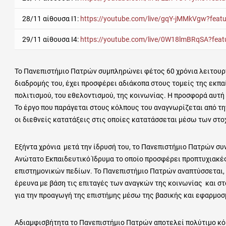
28/11 αίθουσα Ι1:
https://youtube.com/live/gqY-jMMkVgw?feat
29/11 αίθουσα Ι4:
https://youtube.com/live/0W18lmBRqSA?feat
Το Πανεπιστήμιο Πατρών συμπληρώνει φέτος 60 χρόνια λειτουργ
διαδρομής του, έχει προσφέρει αδιάκοπα στους τομείς της εκπαί
πολιτισμού, του εθελοντισμού, της κοινωνίας. Η προσφορά αυτή
Το έργο που παράγεται στους κόλπους του αναγνωρίζεται από τ
οι διεθνείς κατατάξεις στις οποίες κατατάσσεται μέσω των σ
Εξήντα χρόνια μετά την ίδρυσή του, το Πανεπιστήμιο Πατρών συ
Ανώτατο Εκπαιδευτικό Ίδρυμα το οποίο προσφέρει προπτυχιακέ
επιστημονικών πεδίων. Το Πανεπιστήμιο Πατρών αναπτύσσεται,
έρευνα με βάση τις επιταγές των αναγκών της κοινωνίας και στ
για την προαγωγή της επιστήμης μέσω της βασικής και εφαρμοσ
Αδιαμφισβήτητα το Πανεπιστήμιο Πατρών αποτελεί πολύτιμο κό