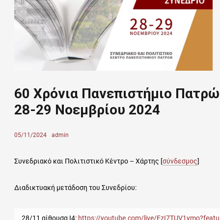
60 Χρόνια Πανεπιστήμιο Πατρώ
28-29 Νοεμβρίου 2024
Posted
05/11/2024
Author
admin
on
Συνεδριακό και Πολιτιστικό Κέντρο – Χάρτης [
σύνδεσμος
]
Διαδικτυακή μετάδοση του Συνεδρίου:
28/11 αίθουσα Ι4:
https://youtube.com/live/EzI7TUV1ymo?featu