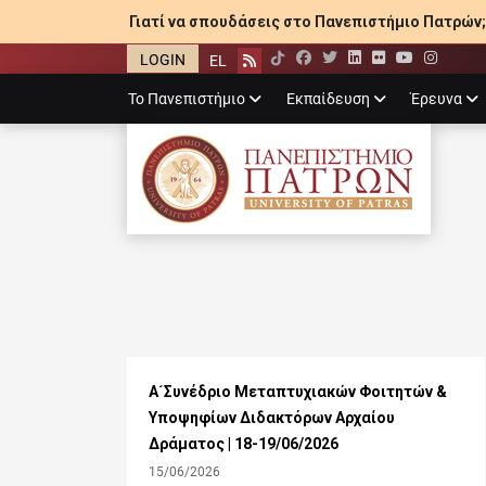
Γιατί να σπουδάσεις στο Πανεπιστήμιο Πατρών;
LOGIN
EL
Facebook
Twitter
LinkedIn
Flickr
YouTube
Inst
Rss
Primary
Το Πανεπιστήμιο
Εκπαίδευση
Έρευνα
menu
ΠΑΝΕΠΙΣΤΉΜΙ
Α´Συνέδριο Μεταπτυχιακών Φοιτητών &
Υποψηφίων Διδακτόρων Αρχαίου
Δράματος | 18-19/06/2026
15/06/2026