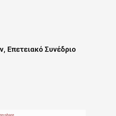
ν, Επετειακό Συνέδριο
re=share