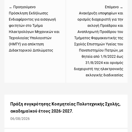
άρθρων
← Προηγούμενο
Επόμενο →
Previous
Πρόσκληση Εκδήλωσης
Next
Ανακήρυξη υποψηφίων και
Ενδιαφέροντος για εισαγωγή
ορισμός διαχειριστή για την
post:
post:
φοιτητών στο Τμήμα
εκλογή Προέδρου και
Ηλεκτρολόγων Μηχανικών και
Αναπληρωτή Προέδρου του
Τεχνολογίας Υπολογιστών
Τμήματος Φαρμακευτικής της
(ΗΜΤΥ) για απόκτηση
Σχολής Επιστημών Υγείας του
Διδακτορικού Διπλώματος
Πανεπιστημίου Πατρών, με
θητεία από 1/9/2022 έως
31/8/2024 και ορισμός
διαχειριστή της ηλεκτρονικής
εκλογικής διαδικασίας
Πράξη συγκρότησης Κοσμητείας Πολυτεχνικής Σχολής,
ακαδημαϊκού έτους 2026-2027.
06/08/2026