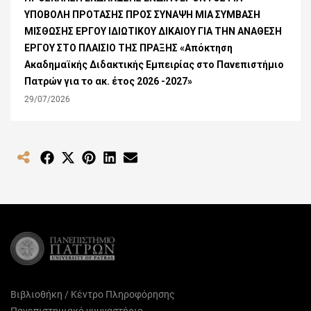
ΥΠΟΒΟΛΗ ΠΡΟΤΑΣΗΣ ΠΡΟΣ ΣΥΝΑΨΗ ΜΙΑ ΣΥΜΒΑΣΗ
ΜΙΣΘΩΣΗΣ ΕΡΓΟΥ ΙΔΙΩΤΙΚΟΥ ΔΙΚΑΙΟΥ ΓΙΑ ΤΗΝ ΑΝΑΘΕΣΗ
ΕΡΓΟΥ ΣΤΟ ΠΛΑΙΣΙΟ ΤΗΣ ΠΡΑΞΗΣ «Απόκτηση
Ακαδημαϊκής Διδακτικής Εμπειρίας στο Πανεπιστήμιο
Πατρών για το ακ. έτος 2026 -2027»
29/07/2026
Share
Share
Share
Share
Share
on
on
on
on
on
Facebook
X
Pinterest
LinkedIn
Email
(Twitter)
Βιβλιοθήκη / Κέντρο Πληροφόρησης