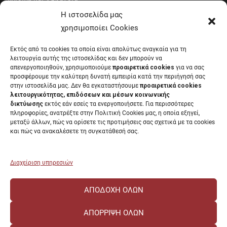
Υγιεινή και Ασφάλεια
Έντυπα Οικονομικής Υπηρεσίας
Η ιστοσελίδα μας
Έντυπα Διοικητικών Υπηρεσιών
χρησιμοποίει Cookies
Διαύγεια
Εκτός από τα cookies τα οποία είναι απολύτως αναγκαία για τη
Μητρώα αξιολογητών
λειτουργία αυτής της ιστοσελίδας και δεν μπορούν να
Δημόσια Διαβούλευση
απενεργοποιηθούν, χρησιμοποιούμε
προαιρετικά cookies
για να σας
προσφέρουμε την καλύτερη δυνατή εμπειρία κατά την περιήγησή σας
Συνεδριάσεις Συγκλήτου
στην ιστοσελίδα μας. Δεν θα εγκαταστήσουμε
προαιρετικά cookies
Συνεδριάσεις Συμβουλίου Διοίκησης
λειτουργικότητας, επιδόσεων και μέσων κοινωνικής
EUNICoast European University
δικτύωσης
εκτός εάν εσείς τα ενεργοποιήσετε. Για περισσότερες
πληροφορίες, ανατρέξτε στην Πολιτική Cookies μας, η οποία εξηγεί,
μεταξύ άλλων, πώς να ορίσετε τις προτιμήσεις σας σχετικά με τα cookies
και πώς να ανακαλέσετε τη συγκατάθεσή σας.
ΠΑΝΕΠΙΣΤΗΜΙΟ ΠΑΤΡΩΝ Ελληνικό δημόσιο εκπαιδευτικό ίδρυμα που
λειτουργεί σύμφωνα με την
Νομοθεσία
.
Διαχείριση υπηρεσιών
ΑΠΟΔΟΧΉ ΌΛΩΝ
ΑΠΌΡΡΙΨΗ ΌΛΩΝ