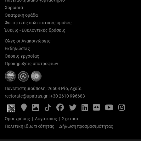
Πανεπιστημιακό γυμναστήριο
Χορωδία
Θεατρική ομάδα
Φοιτητικές πολιτιστικές ομάδες
Έθεξις - Εθελοντικές δράσεις
Όλες οι Ανακοινώσεις
Εκδηλώσεις
Θέσεις εργασίας
Προκηρύξεις υποτροφιών
Πανεπιστημιούπολη, 26504 Ρίο, Αχαΐα
rectorate@upatras.gr
|
+30 2610 996683
Google
Photo
Facebook
Twitter
LinkedIn
Flickr
YouTube
Inst
Maps
Gallery
Όροι χρήσης
|
Λογότυπος
|
Σχετικά
Πολιτική ιδιωτικότητας
|
Δήλωση προσβασιμότητας