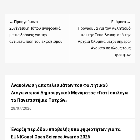
Πλοήγηση
άρθρων
← Προηγούμενο
Επόμενο →
Previous
Συνέντευξη Τύπου αναφορικά
Next
Πρόγραμμα για τον Αθλητισμό
με τις δράσεις για την
και την Εκπαίδευση: από την
post:
post:
αντιμετώπιση του εκφοβισμού
Αρχαία Ολυμπία μέχρι σήμερα-
Aνοικτό σε όλους τους
φοιτητές
Ανακοίνωση αποτελεσμάτων του Φοιτητικού
Διαγωνισμού Δημιουργικού Μηνύματος «Γιατί επιλέγω
το Πανεπιστήμιο Πατρών»
28/07/2026
Έναρξη περιόδου υποβολής υποψηφιοτήτων για τα
EUNICoast Open Science Awards 2026