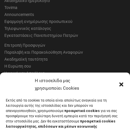
Ακαδημαϊκό ημερολόγιο
Tovima
Announcements
Εφαρμογή ενημέρωσης προσωπικού
Τηλεφωνικός κατάλογος
Εγκαταστάσεις Πανεπιστημίου Πατρών
Επιτροπή Προσφυγών
Παραλαβή και Παρακολούθηση Αναφορών
Ακαδημαϊκή ταυτότητα
Η Ευρώπη σου
Υγιεινή και Ασφάλεια
Έντυπα Οικονομικής Υπηρεσίας
Η ιστοσελίδα μας
Έντυπα Διοικητικών Υπηρεσιών
χρησιμοποίει Cookies
Διαύγεια
Εκτός από τα cookies τα οποία είναι απολύτως αναγκαία για τη
Μητρώα αξιολογητών
λειτουργία αυτής της ιστοσελίδας και δεν μπορούν να
Δημόσια Διαβούλευση
απενεργοποιηθούν, χρησιμοποιούμε
προαιρετικά cookies
για να σας
προσφέρουμε την καλύτερη δυνατή εμπειρία κατά την περιήγησή σας
Συνεδριάσεις Συγκλήτου
στην ιστοσελίδα μας. Δεν θα εγκαταστήσουμε
προαιρετικά cookies
Συνεδριάσεις Συμβουλίου Διοίκησης
λειτουργικότητας, επιδόσεων και μέσων κοινωνικής