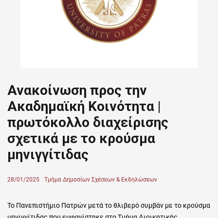
Ανακοίνωση προς την
Ακαδημαϊκή Κοινότητα |
πρωτόκολλο διαχείρισης
σχετικά με το κρούσμα
μηνιγγίτιδας
Posted
28/01/2025
Author
Τμήμα Δημοσίων Σχέσεων & Εκδηλώσεων
on
Το Πανεπιστήμιο Πατρών μετά το θλιβερό συμβάν με το κρούσμα
μηνιγγίτιδας που εμφανίστηκε στο Τμήμα Διοικητικής