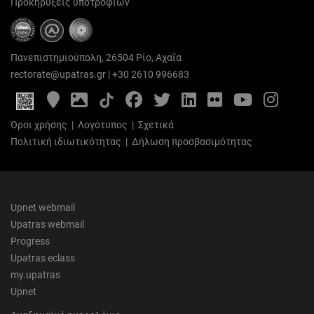
Προκηρύξεις υποτροφιών
Πανεπιστημιούπολη, 26504 Ρίο, Αχαΐα
rectorate@upatras.gr
|
+30 2610 996683
Google
Photo
Facebook
Twitter
LinkedIn
Flickr
YouTube
Inst
Maps
Gallery
Όροι χρήσης
|
Λογότυπος
|
Σχετικά
Πολιτική ιδιωτικότητας
|
Δήλωση προσβασιμότητας
Upnet webmail
Upatras webmail
Progress
Upatras eclass
my.upatras
Upnet