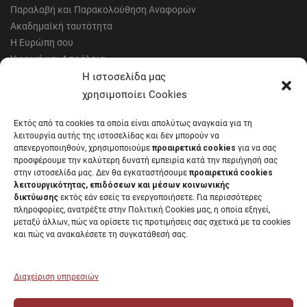
Παραλαβή και Παρακολούθηση Αναφορών
Ακαδημαϊκή ταυτότητα
Η Ευρώπη σου
Υγιεινή και Ασφάλεια
Έντυπα Οικονομικής Υπηρεσίας
Η ιστοσελίδα μας
Έντυπα Διοικητικών Υπηρεσιών
χρησιμοποίει Cookies
Διαύγεια
Εκτός από τα cookies τα οποία είναι απολύτως αναγκαία για τη
Μητρώα αξιολογητών
λειτουργία αυτής της ιστοσελίδας και δεν μπορούν να
Δημόσια Διαβούλευση
απενεργοποιηθούν, χρησιμοποιούμε
προαιρετικά cookies
για να σας
προσφέρουμε την καλύτερη δυνατή εμπειρία κατά την περιήγησή σας
Συνεδριάσεις Συγκλήτου
στην ιστοσελίδα μας. Δεν θα εγκαταστήσουμε
προαιρετικά cookies
Συνεδριάσεις Συμβουλίου Διοίκησης
λειτουργικότητας, επιδόσεων και μέσων κοινωνικής
EUNICoast European University
δικτύωσης
εκτός εάν εσείς τα ενεργοποιήσετε. Για περισσότερες
πληροφορίες, ανατρέξτε στην Πολιτική Cookies μας, η οποία εξηγεί,
μεταξύ άλλων, πώς να ορίσετε τις προτιμήσεις σας σχετικά με τα cookies
και πώς να ανακαλέσετε τη συγκατάθεσή σας.
ΠΑΝΕΠΙΣΤΗΜΙΟ ΠΑΤΡΩΝ Ελληνικό δημόσιο εκπαιδευτικό ίδρυμα που
λειτουργεί σύμφωνα με την
Νομοθεσία
.
Διαχείριση υπηρεσιών