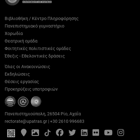
Βιβλιοθήκη / Κέντρο Πληροφόρησης
Πανεπιστημιακό γυμναστήριο
Χορωδία
Θεατρική ομάδα
Φοιτητικές πολιτιστικές ομάδες
Έθεξις - Εθελοντικές δράσεις
Όλες οι Ανακοινώσεις
Εκδηλώσεις
Θέσεις εργασίας
Προκηρύξεις υποτροφιών
Πανεπιστημιούπολη, 26504 Ρίο, Αχαΐα
rectorate@upatras.gr
|
+30 2610 996683
Google
Photo
Facebook
Twitter
LinkedIn
Flickr
YouTube
Inst
Maps
Gallery