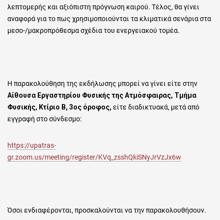
λεπτομερής και αξιόπιστη πρόγνωση καιρού. Τέλος, θα γίνει
αναφορά για το πως χρησιμοποιούνται τα κλιματικά σενάρια στα
μεσο-/μακροπρόθεσμα σχέδια του ενεργειακού τομέα.
Η παρακολούθηση της εκδήλωσης μπορεί να γίνει είτε στην
Αίθουσα Εργαστηρίου Φυσικής της Ατμόσφαιρας, Τμήμα
Φυσικής, Κτίριο Β, 3ος όροφος,
είτε διαδικτυακά, μετά από
εγγραφή στο σύνδεσμο:
https://upatras-
gr.zoom.us/meeting/register/KVq_zsshQkiSNyJrVzJx6w
Όσοι ενδιαφέρονται, προσκαλούνται να την παρακολουθήσουν.