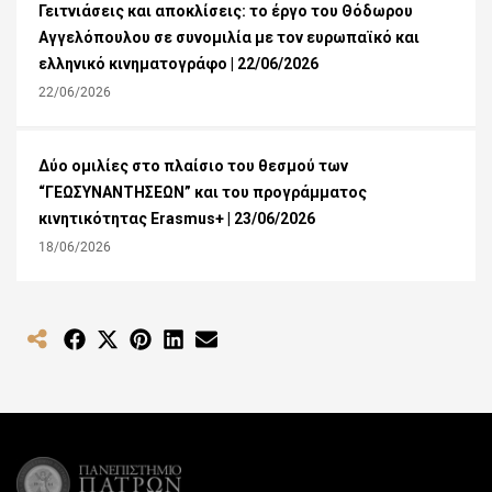
Γειτνιάσεις και αποκλίσεις: το έργο του Θόδωρου
Αγγελόπουλου σε συνομιλία με τον ευρωπαϊκό και
ελληνικό κινηματογράφο | 22/06/2026
22/06/2026
Δύο ομιλίες στο πλαίσιο του θεσμού των
“ΓΕΩΣΥΝΑΝΤΗΣΕΩΝ” και του προγράμματος
κινητικότητας Erasmus+ | 23/06/2026
18/06/2026
Share
Share
Share
Share
Share
on
on
on
on
on
Facebook
X
Pinterest
LinkedIn
Email
(Twitter)