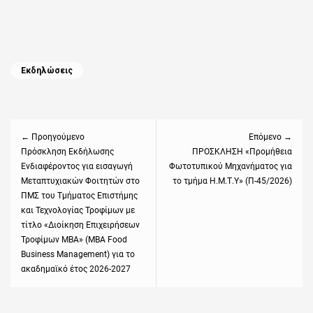
Categories
Εκδηλώσεις
Πλοήγηση
άρθρων
← Προηγούμενο
Επόμενο →
Previous
Πρόσκληση Εκδήλωσης
Next
ΠΡΟΣΚΛΗΣΗ «Προμήθεια
Ενδιαφέροντος για εισαγωγή
Φωτοτυπικού Μηχανήματος για
post:
post:
Μεταπτυχιακών Φοιτητών στο
το τμήμα Η.Μ.Τ.Υ» (Π-45/2026)
ΠΜΣ του Τμήματος Επιστήμης
και Τεχνολογίας Τροφίμων με
τίτλο «Διοίκηση Επιχειρήσεων
Τροφίμων ΜΒΑ» (MBA Food
Business Management) για το
ακαδημαϊκό έτος 2026-2027