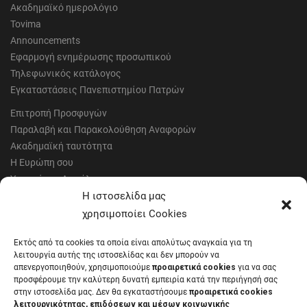
Ακαδημαϊκό ημερολόγιο
Tovima
Announcements
Εφαρμογή ενημέρωσης προσωπικού
Τηλεφωνικός κατάλογος
Εγκαταστάσεις Πανεπιστημίου Πατρών
Επιτροπή Προσφυγών
Παραλαβή και Παρακολούθηση Αναφορών
Ακαδημαϊκή ταυτότητα
Η Ευρώπη σου
Υγιεινή και Ασφάλεια
Έντυπα Οικονομικής Υπηρεσίας
Η ιστοσελίδα μας
Έντυπα Διοικητικών Υπηρεσιών
χρησιμοποίει Cookies
Διαύγεια
Εκτός από τα cookies τα οποία είναι απολύτως αναγκαία για τη
Μητρώα αξιολογητών
λειτουργία αυτής της ιστοσελίδας και δεν μπορούν να
Δημόσια Διαβούλευση
απενεργοποιηθούν, χρησιμοποιούμε
προαιρετικά cookies
για να σας
προσφέρουμε την καλύτερη δυνατή εμπειρία κατά την περιήγησή σας
Συνεδριάσεις Συγκλήτου
στην ιστοσελίδα μας. Δεν θα εγκαταστήσουμε
προαιρετικά cookies
Συνεδριάσεις Συμβουλίου Διοίκησης
λειτουργικότητας, επιδόσεων και μέσων κοινωνικής