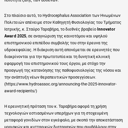
ποιότητα ζωής των ασθενών.
Στο πλαίσιο αυτό, το Hydrocephalus Association των Ηνωμένων
Πολιτειών απένειμε στον Καθηγητή Φυσιολογίας του Τμήματος
Ιατρικής, κ. Σταύρο Ταραβήρα, το διεθνές βραβείο
Innovator
Award 2025
, σε αναγνώριση της καινοτόμου και υψηλού
επιστημονικού επιπέδου συμβολής του στην έρευνα της
υδροκεφαλίας. Η διάκριση αυτή απονέμεται σε ερευνητές που
διακρίνονται για την πρωτοτυπία και τη δυνητική κλινική
εφαρμογή του επιστημονικού τους έργου, με στόχο την
προαγωγή της κατανόησης της παθοφυσιολογίας της νόσου και
την ανάπτυξη νέων θεραπευτικών προσεγγίσεων.
(
https://www.hydroassoc.org/announcing-the-2025-innovator-
award-recipients/
)
Η ερευνητική πρόταση του κ. Ταραβήρα αφορά τη χρήση
τεχνολογιών εστιασμένων υπερήχων για τη στοχευμένη
μεταφορά γονιδίων στον εγκέφαλο, με σκοπό την αποκατάσταση
μοριακών και κυτταρικών διαταραχών που συμβάλλουν στην