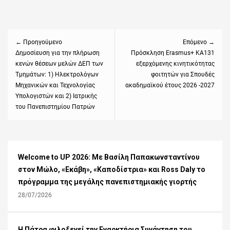
Πλοήγηση
άρθρων
← Προηγούμενο
Επόμενο →
Previous
Δημοσίευση για την πλήρωση
Next
Πρόσκληση Erasmus+ ΚΑ131
κενών θέσεων μελών ΔΕΠ των
εξερχόμενης κινητικότητας
post:
post:
Τμημάτων: 1) Ηλεκτρολόγων
φοιτητών για Σπουδές
Μηχανικών και Τεχνολογίας
ακαδημαϊκού έτους 2026 -2027
Υπολογιστών και 2) Ιατρικής
του Πανεπιστημίου Πατρών
Welcome to UP 2026: Με Βασίλη Παπακωνσταντίνου
στον Μώλο, «Εκάβη», «Καποδίστρια» και Ross Daly το
πρόγραμμα της μεγάλης πανεπιστημιακής γιορτής
28/07/2026
Η Πάτρα φιλοξενεί την Εναρκτήρια Συνάντηση του