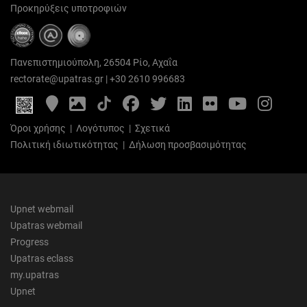
Προκηρύξεις υποτροφιών
Πανεπιστημιούπολη, 26504 Ρίο, Αχαΐα
rectorate@upatras.gr
|
+30 2610 996683
Google
Photo
Facebook
Twitter
LinkedIn
Flickr
YouTube
Inst
Maps
Gallery
Όροι χρήσης
|
Λογότυπος
|
Σχετικά
Πολιτική ιδιωτικότητας
|
Δήλωση προσβασιμότητας
Upnet webmail
Upatras webmail
Progress
Upatras eclass
my.upatras
Upnet