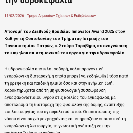
την υδροκεφαλία
Posted
11/02/2026
Author
Τμήμα Δημοσίων Σχέσεων & Εκδηλώσεων
on
Απονομή του Διεθνούς Βραβείου Innovator Award 2025 στον
Καθηγητή Φυσιολογίας του Τμήματος Ιατρικής του
Πανεπιστημίου Πατρών, κ. Σταύρο Ταραβήρα, σε αναγνώριση
του υψηλού επιστημονικού του έργου για την υδροκεφαλία
Η υδροκεφαλία αποτελεί σοβαρή, πολυπαραγοντική
νευρολογική διαταραχή, η οποία μπορεί να εκδηλωθεί τόσο κατά
τη βρεφική και παιδική ηλικία όσο και στην ενήλικη ζωή.
Χαρακτηρίζεται από τη μη φυσιολογική συσσώρευση
εγκεφαλονωτιαίου υγρού στις κοιλίες του εγκεφάλου, με
αποτέλεσμα τη διαταραχή της φυσιολογικής δομής, ανάπτυξης
και λειτουργίας του εγκεφαλικού ιστού. Οι επιπτώσεις της
νόσου είναι συχνά μακροχρόνιες και επηρεάζουν ουσιαστικά τη
νευρολογική λειτουργία, τη γνωστική ανάπτυξη και την