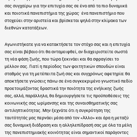
σας συγχαίρω για την επιτυχία σας σε ένα από τα πιο δυναμικά
και ποιοτικά πανεπιστήμια της χώραςˑ ένα πανεπιστήμιο που
στοχεύει στην αριστεία και βρίσκεται ψηλά στην κλίμακα των
διεθνών κατατάξεων.
Αγωνιστήκατε για να κατακτήσετε τον στόχο σας και η επιτυχία
σας είναι βέβαιο ότι θα ανταμειφθεί, αν διαχειριστείτε σωστά
τη νέα φάση ζωής, που τώρα ξεκινάει και θα σφραγίσει το
μέλλον σας. Γιατί η περίοδος των φοιτητικών σπουδών είναι
σταθμός για τη μετέπειτα ζωή σας και συγχρόνως αφετηρία: θα
αποκτήσετε γνώσεις πάνω σε ένα συγκεκριμένο γνωστικό πεδίο
προετοιμάζοντας δραστικά την ποιότητα της ενήλικης ζωής
σας, αλλά, παράλληλα, θα δημιουργήσετε τις προϋποθέσεις της
κοινωνικής σας ωρίμανσης και της συναισθηματικής σας
αντιληπτικότητας. Μην ξεχνάτε ότι η συγκρότηση της
ταυτότητάς μας περνάει μέσα από τον «Άλλο» και άρα η μεταξύ
σας δυναμική διάδραση και η αλληλεπίδρασή σας με όλα τα μέλη
της πανεπιστημιακής κοινότητας είναι σημαντικοί παράγοντες