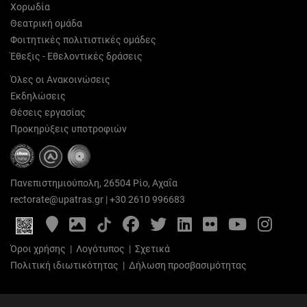
Χορωδία
Θεατρική ομάδα
Φοιτητικές πολιτιστικές ομάδες
Έθεξις - Εθελοντικές δράσεις
Όλες οι Ανακοινώσεις
Εκδηλώσεις
Θέσεις εργασίας
Προκηρύξεις υποτροφιών
Πανεπιστημιούπολη, 26504 Ρίο, Αχαΐα
rectorate@upatras.gr
|
+30 2610 996683
Google
Photo
Facebook
Twitter
LinkedIn
Flickr
YouTube
Inst
Maps
Gallery
Όροι χρήσης
|
Λογότυπος
|
Σχετικά
Πολιτική ιδιωτικότητας
|
Δήλωση προσβασιμότητας