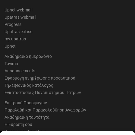
Upnet webmail
Upatras webmail
Progress
Upatras eclass
my.upatras
Upnet
Ακαδημαϊκό ημερολόγιο
Tovima
Announcements
Εφαρμογή ενημέρωσης προσωπικού
Τηλεφωνικός κατάλογος
Εγκαταστάσεις Πανεπιστημίου Πατρών
Επιτροπή Προσφυγών
Παραλαβή και Παρακολούθηση Αναφορών
Ακαδημαϊκή ταυτότητα
Η Ευρώπη σου
Υγιεινή και Ασφάλεια