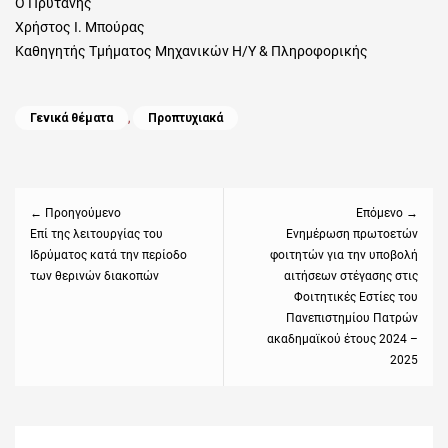
Ο Πρύτανης
Χρήστος Ι. Μπούρας
Καθηγητής Τμήματος Μηχανικών Η/Υ & Πληροφορικής
Categories
Γενικά θέματα
,
Προπτυχιακά
Πλοήγηση
άρθρων
← Προηγούμενο
Επόμενο →
Previous
Επί της λειτουργίας του
Next
Ενημέρωση πρωτοετών
Ιδρύματος κατά την περίοδο
φοιτητών για την υποβολή
post:
post:
των θερινών διακοπών
αιτήσεων στέγασης στις
Φοιτητικές Εστίες του
Πανεπιστημίου Πατρών
ακαδημαϊκού έτους 2024 –
2025