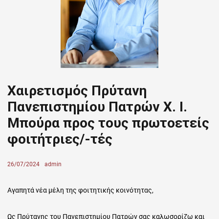
Χαιρετισμός Πρύτανη
Πανεπιστημίου Πατρών Χ. Ι.
Μπούρα προς τους πρωτοετείς
φοιτήτριες/-τές
Posted
26/07/2024
Author
admin
on
Αγαπητά νέα μέλη της φοιτητικής κοινότητας,
Ως Πρύτανης του Πανεπιστημίου Πατρών σας καλωσορίζω και