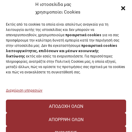
Έντυπα Οικονομικής Υπηρεσίας
Η ιστοσελίδα μας
Έντυπα Διοικητικών Υπηρεσιών
χρησιμοποίει Cookies
Διαύγεια
Εκτός από τα cookies τα οποία είναι απολύτως αναγκαία για τη
Μητρώα αξιολογητών
λειτουργία αυτής της ιστοσελίδας και δεν μπορούν να
Δημόσια Διαβούλευση
απενεργοποιηθούν, χρησιμοποιούμε
προαιρετικά cookies
για να σας
προσφέρουμε την καλύτερη δυνατή εμπειρία κατά την περιήγησή σας
Συνεδριάσεις Συγκλήτου
στην ιστοσελίδα μας. Δεν θα εγκαταστήσουμε
προαιρετικά cookies
Συνεδριάσεις Συμβουλίου Διοίκησης
λειτουργικότητας, επιδόσεων και μέσων κοινωνικής
EUNICoast European University
δικτύωσης
εκτός εάν εσείς τα ενεργοποιήσετε. Για περισσότερες
πληροφορίες, ανατρέξτε στην Πολιτική Cookies μας, η οποία εξηγεί,
μεταξύ άλλων, πώς να ορίσετε τις προτιμήσεις σας σχετικά με τα cookies
και πώς να ανακαλέσετε τη συγκατάθεσή σας.
ΠΑΝΕΠΙΣΤΗΜΙΟ ΠΑΤΡΩΝ Ελληνικό δημόσιο εκπαιδευτικό ίδρυμα που
λειτουργεί σύμφωνα με την
Νομοθεσία
.
Διαχείριση υπηρεσιών
ΑΠΟΔΟΧΉ ΌΛΩΝ
ΑΠΌΡΡΙΨΗ ΌΛΩΝ