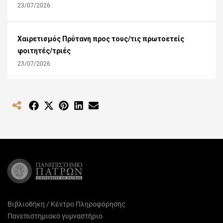
23/07/2026
Χαιρετισμός Πρύτανη προς τους/τις πρωτοετείς
φοιτητές/τριές
23/07/2026
Share
Share
Share
Share
Share
on
on
on
on
on
Facebook
X
Pinterest
LinkedIn
Email
(Twitter)
Βιβλιοθήκη / Κέντρο Πληροφόρησης
Πανεπιστημιακό γυμναστήριο