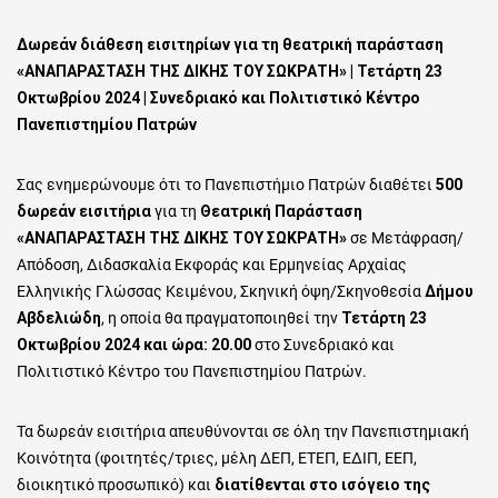
on
Δωρεάν διάθεση εισιτηρίων για τη θεατρική παράσταση
«
ΑΝΑΠΑΡΑΣΤΑΣΗ ΤΗΣ ΔΙΚΗΣ ΤΟΥ ΣΩΚΡΑΤΗ
» | Τετάρτη 23
Οκτωβρίου 2024 | Συνεδριακό και Πολιτιστικό Κέντρο
Πανεπιστημίου Πατρών
Σας ενημερώνουμε ότι το Πανεπιστήμιο Πατρών διαθέτει
500
δωρεάν εισιτήρια
για τη
Θεατρική Παράσταση
«
ΑΝΑΠΑΡΑΣΤΑΣΗ ΤΗΣ ΔΙΚΗΣ ΤΟΥ ΣΩΚΡΑΤΗ
»
σε Μετάφραση/
Απόδοση, Διδασκαλία Εκφοράς και Ερμηνείας Αρχαίας
Ελληνικής Γλώσσας Κειμένου, Σκηνική όψη/Σκηνοθεσία
Δήμου
Αβδελιώδη
, η οποία θα πραγματοποιηθεί την
Τετάρτη 23
Οκτωβρίου 2024 και ώρα: 20.00
στο Συνεδριακό και
Πολιτιστικό Κέντρο του Πανεπιστημίου Πατρών.
Τα δωρεάν εισιτήρια απευθύνονται σε όλη την Πανεπιστημιακή
Κοινότητα (φοιτητές/τριες, μέλη ΔΕΠ, ΕΤΕΠ, ΕΔΙΠ, ΕΕΠ,
διοικητικό προσωπικό) και
διατίθενται στο ισόγειο της