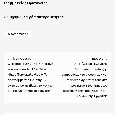
Γραμματείας Πρυτανείας.
Θα τηρηθεί
σειρά προτεραιότητας.
Categories
Δελτία τύπου
Πλοήγηση
άρθρων
← Προηγούμενο
Επόμενο →
Previous
Welcome to UP 2024: Στη σκηνή
Next
Αποτέλεσμα εκλογικής
του Welcome to UP 2024, ο
διαδικασίας ανάδειξης
post:
post:
Νίκος Πορτοκάλογλου – Το
εκπροσώπων των φοιτητών και
πρόγραμμα της Πέμπτης 17
των αναπληρωτών τους στη
Οκτωβρίου, ανεβάζει το κοντέρ
Συνέλευση του Τμήματος
και φέρνει τη γιορτή στην πόλη
Επιστήμων της Εκπαίδευσης και
Κοινωνικής Εργασίας