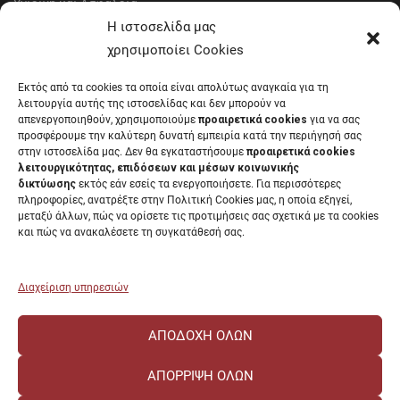
Υγιεινή και Ασφάλεια
Έντυπα Οικονομικής Υπηρεσίας
Η ιστοσελίδα μας
Έντυπα Διοικητικών Υπηρεσιών
χρησιμοποίει Cookies
Διαύγεια
Εκτός από τα cookies τα οποία είναι απολύτως αναγκαία για τη
Μητρώα αξιολογητών
λειτουργία αυτής της ιστοσελίδας και δεν μπορούν να
Δημόσια Διαβούλευση
απενεργοποιηθούν, χρησιμοποιούμε
προαιρετικά cookies
για να σας
προσφέρουμε την καλύτερη δυνατή εμπειρία κατά την περιήγησή σας
Συνεδριάσεις Συγκλήτου
στην ιστοσελίδα μας. Δεν θα εγκαταστήσουμε
προαιρετικά cookies
Συνεδριάσεις Συμβουλίου Διοίκησης
λειτουργικότητας, επιδόσεων και μέσων κοινωνικής
EUNICoast European University
δικτύωσης
εκτός εάν εσείς τα ενεργοποιήσετε. Για περισσότερες
πληροφορίες, ανατρέξτε στην Πολιτική Cookies μας, η οποία εξηγεί,
μεταξύ άλλων, πώς να ορίσετε τις προτιμήσεις σας σχετικά με τα cookies
και πώς να ανακαλέσετε τη συγκατάθεσή σας.
ΠΑΝΕΠΙΣΤΗΜΙΟ ΠΑΤΡΩΝ Ελληνικό δημόσιο εκπαιδευτικό ίδρυμα που
λειτουργεί σύμφωνα με την
Νομοθεσία
.
Διαχείριση υπηρεσιών
ΑΠΟΔΟΧΉ ΌΛΩΝ
ΑΠΌΡΡΙΨΗ ΌΛΩΝ