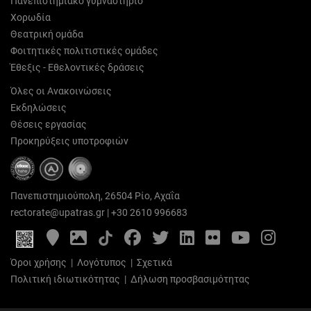
Πανεπιστημιακό γυμναστήριο
Χορωδία
Θεατρική ομάδα
Φοιτητικές πολιτιστικές ομάδες
Έθεξις - Εθελοντικές δράσεις
Όλες οι Ανακοινώσεις
Εκδηλώσεις
Θέσεις εργασίας
Προκηρύξεις υποτροφιών
Πανεπιστημιούπολη, 26504 Ρίο, Αχαΐα
rectorate@upatras.gr
|
+30 2610 996683
Google
Photo
Facebook
Twitter
LinkedIn
Flickr
YouTube
Inst
Maps
Gallery
Όροι χρήσης
|
Λογότυπος
|
Σχετικά
Πολιτική ιδιωτικότητας
|
Δήλωση προσβασιμότητας