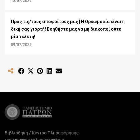
13/07/2026
Προς τις/τους αποφοίτους μας | Η Ορκωμοσία είναι η
δική σας γιορτή! Βοηθήστε μας να μη διακοπεί ούτε
μία τελετή!
09/07/2026
Share
Share
Share
Share
Share
on
on
on
on
on
Facebook
X
Pinterest
LinkedIn
Email
(Twitter)
Βιβλιοθήκη / Κέντρο Πληροφόρησης