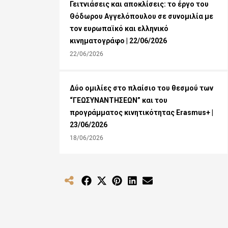
Γειτνιάσεις και αποκλίσεις: το έργο του
Θόδωρου Αγγελόπουλου σε συνομιλία με
τον ευρωπαϊκό και ελληνικό
κινηματογράφο | 22/06/2026
22/06/2026
Δύο ομιλίες στο πλαίσιο του θεσμού των
“ΓΕΩΣΥΝΑΝΤΗΣΕΩΝ” και του
προγράμματος κινητικότητας Erasmus+ |
23/06/2026
18/06/2026
Share
Share
Share
Share
Share
on
on
on
on
on
Facebook
X
Pinterest
LinkedIn
Email
(Twitter)