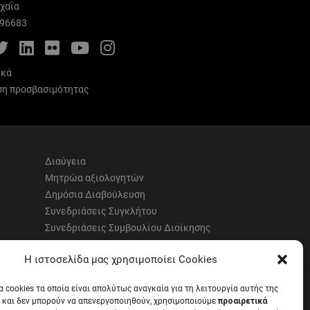
χαΐα
996683
cebook
Twitter
LinkedIn
Flickr
YouTube
Instagram
ικά
η προσβασιμότητας
Διαύγεια
Μητρώα αξιολογητών
Δημόσια Διαβούλευση
Συνεδριάσεις Συγκλήτου
Συνεδριάσεις Συμβουλίου Διοίκησης
EUNICoast European University
Η ιστοσελίδα μας χρησιμοποίει Cookies
α cookies τα οποία είναι απολύτως αναγκαία για τη λειτουργία αυτής της
 και δεν μπορούν να απενεργοποιηθούν, χρησιμοποιούμε
προαιρετικά