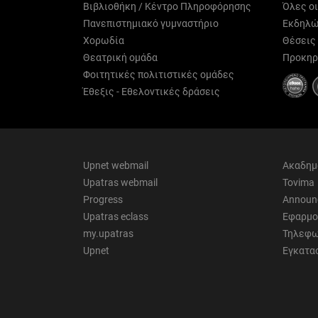
Βιβλιοθήκη / Κέντρο Πληροφόρησης
Όλες ο
Πανεπιστημιακό γυμναστήριο
Εκδηλώ
Χορωδία
Θέσεις
Θεατρική ομάδα
Προκηρ
Φοιτητικές πολιτιστικές ομάδες
Έθεξις - Εθελοντικές δράσεις
Upnet webmail
Ακαδημ
Upatras webmail
Tovima
Progress
Announ
Upatras eclass
Εφαρμο
my.upatras
Τηλεφω
Upnet
Εγκατα