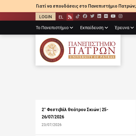
Γιατί να σπουδάσεις στο Πανεπιστήμιο Πατρών;
LOGIN
EL
Facebook
Twitter
LinkedIn
Flickr
YouTube
Inst
Rss
Primary
Το Πανεπιστήμιο
Εκπαίδευση
Έρευνα
menu
ΠΑΝΕΠΙΣΤΉΜΙ
2° Φεστιβάλ Θεάτρου Σκιών | 25-
26/07/2026
23/07/2026