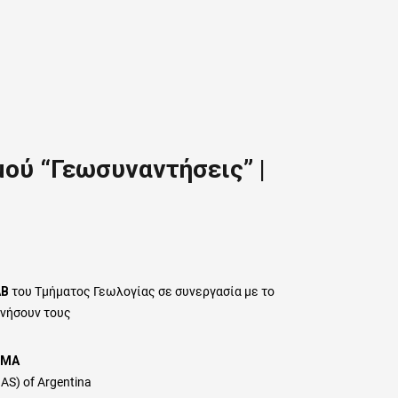
μού “Γεωσυναντήσεις” |
AB
του Τμήματος Γεωλογίας
σε συνεργασία με το
ενήσουν τους
 MA
S) of Argentina