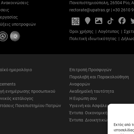
ι Ανακοινώσεις
Πανεπιστημιούπολη, 26504 Ρίο, Α
σεις
rectorate@upatras.gr
|
+30 2610 
 εργασίας
Google
Photo
Fa
Maps
Gallery
ύξεις υποτροφιών
Όροι χρήσης
|
Λογότυπος
|
Σχετ
Πολιτική ιδιωτικότητας
|
Δήλωσ
αϊκό ημερολόγιο
Επιτροπή Προσφυγών
Παραλαβή και Παρακολούθηση
cements
Αναφορών
γή ενημέρωσης προσωπικού
Ακαδημαϊκή ταυτότητα
νικός κατάλογος
Η Ευρώπη σου
στάσεις Πανεπιστημίου Πατρών
Υγιεινή και Ασφάλεια
Έντυπα Οικονομικής Υπηρεσίας
Έντυπα Διοικητικών Υπηρεσιών
Εκτός από τ
ιστοσελίδας