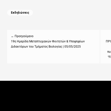
Categories
Εκδηλώσεις
Πλοήγηση
άρθρων
← Προηγούμενο
Previous
19η Ημερίδα Μεταπτυχιακών Φοιτητών & Υποψηφίων
Next
ΠΡΟ
Διδακτόρων του Τμήματος Βιολογίας | 05/05/2025
post:
post
πυ
“F