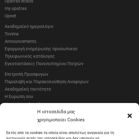
Upatras eclass
my.upatras
Upnet
Ακαδημαϊκό ημερολόγιο
Tovima
Announcements
Εφαρμογή ενημέρωσης προσωπικού
Τηλεφωνικός κατάλογος
Εγκαταστάσεις Πανεπιστημίου Πατρών
Επιτροπή Προσφυγών
Παραλαβή και Παρακολούθηση Αναφορών
Ακαδημαϊκή ταυτότητα
Η Ευρώπη σου
Υγιεινή και Ασφάλεια
Έντυπα Οικονομικής Υπηρεσίας
Η ιστοσελίδα μας
Έντυπα Διοικητικών Υπηρεσιών
χρησιμοποίει Cookies
Διαύγεια
Εκτός από τα cookies τα οποία είναι απολύτως αναγκαία για τη
Μητρώα αξιολογητών
λειτουργία αυτής της ιστοσελίδας και δεν μπορούν να