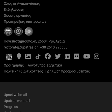
Όλες οι Ανακοινώσεις
Εκδηλώσεις
Θέσεις εργασίας
Προκηρύξεις υποτροφιών
Πανεπιστημιούπολη, 26504 Ρίο, Αχαΐα
rectorate@upatras.gr
|
+30 2610 996683
Google
Photo
Facebook
Twitter
LinkedIn
Flickr
YouTube
Inst
Maps
Gallery
Όροι χρήσης
|
Λογότυπος
|
Σχετικά
Πολιτική ιδιωτικότητας
|
Δήλωση προσβασιμότητας
Upnet webmail
Upatras webmail
Progress