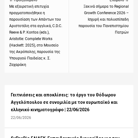
← Προηγούμενο
Επόμενο →
Previous
Με εξαιρετική επιτυχία
Next
Ξεκινά σήμερα το Regional
πραγματοποιήθηκε η
Growth Conference 2026 –
post:
post:
παρουσίαση των Απάντων του
Ισχυρή και πολυεπίπεδη
Αριστοτέλη στα αγγλικά, C.D.C.
παρουσία του Πανεπιστημίου
Reeve & P. Kontos (eds.),
Πατρών
Aristotle: Complete Works
(Hackett: 2025), στο Μουσείο
της Ακρόπολης, παρουσία της
Υπουργού Παιδείας κ. Σ.
Ζαχαράκη
Γειτνιάσεις και αποκλίσεις: το έργο του Θόδωρου
Αγγελόπουλου σε συνομιλία με τον ευρωπαϊκό και
ελληνικό κινηματογράφο | 22/06/2026
22/06/2026