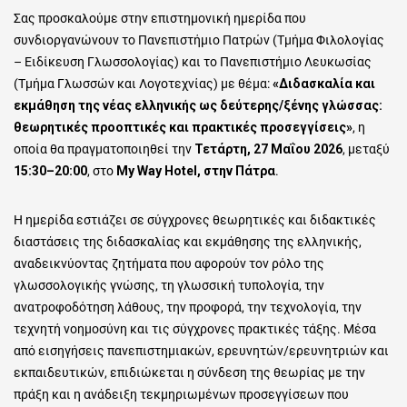
Σας προσκαλούμε στην επιστημονική ημερίδα που
συνδιοργανώνουν το Πανεπιστήμιο Πατρών (Τμήμα Φιλολογίας
– Ειδίκευση Γλωσσολογίας) και το Πανεπιστήμιο Λευκωσίας
(Τμήμα Γλωσσών και Λογοτεχνίας) με θέμα:
«Διδασκαλία και
εκμάθηση της νέας ελληνικής ως δεύτερης/ξένης γλώσσας:
θεωρητικές προοπτικές και πρακτικές προσεγγίσεις»
, η
οποία θα πραγματοποιηθεί την
Τετάρτη, 27 Μαΐου 2026
, μεταξύ
15:30–20:00
, στο
My Way Hotel, στην Πάτρα
.
​Η ημερίδα εστιάζει σε σύγχρονες θεωρητικές και διδακτικές
διαστάσεις της διδασκαλίας και εκμάθησης της ελληνικής,
αναδεικνύοντας ζητήματα που αφορούν τον ρόλο της
γλωσσολογικής γνώσης, τη γλωσσική τυπολογία, την
ανατροφοδότηση λάθους, την προφορά, την τεχνολογία, την
τεχνητή νοημοσύνη και τις σύγχρονες πρακτικές τάξης. Μέσα
από εισηγήσεις πανεπιστημιακών, ερευνητών/ερευνητριών και
εκπαιδευτικών, επιδιώκεται η σύνδεση της θεωρίας με την
πράξη και η ανάδειξη τεκμηριωμένων προσεγγίσεων που