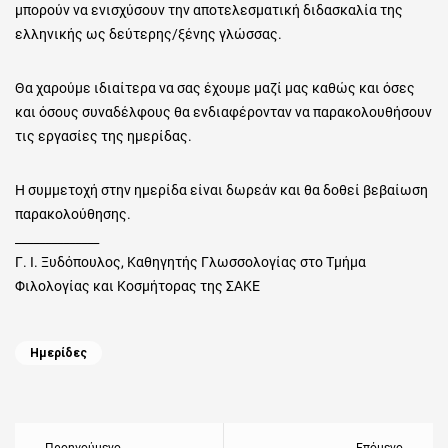
μπορούν να ενισχύσουν την αποτελεσματική διδασκαλία της
ελληνικής ως δεύτερης/ξένης γλώσσας.
Θα χαρούμε ιδιαίτερα να σας έχουμε μαζί μας καθώς και όσες
και όσους συναδέλφους θα ενδιαφέρονταν να παρακολουθήσουν
τις εργασίες της ημερίδας.
Η συμμετοχή στην ημερίδα είναι δωρεάν και θα δοθεί βεβαίωση
παρακολούθησης.
______________
Γ. Ι. Ξυδόπουλος, Καθηγητής Γλωσσολογίας στο Τμήμα
Φιλολογίας και Κοσμήτορας της ΣΑΚΕ
Categories
Ημερίδες
Πλοήγηση
άρθρων