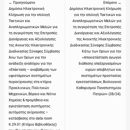
← Προηγούμενο
Επόμενο →
Previous
Δημόσια Ηλεκτρονική
Next
Δημόσια Ηλεκτρονική Κλήρωση
Κλήρωση για την επιλογή
για την επιλογή Τακτικών και
post:
post:
Τακτικών και
Αναπληρωματικών Μελών για
Αναπληρωματικών Μελών για
τη συγκρότηση της Επιτροπής
τη συγκρότηση της Επιτροπής
Διενέργειας και Αξιολόγησης
Διενέργειας και Αξιολόγησης
της Ανοικτής Ηλεκτρονικής
της Ανοικτής Ηλεκτρονικής
Διαδικασίας Σύναψης Σύμβασης
Διαδικασίας Σύναψης Σύμβασης
Κάτω των Ορίων για την
Άνω των Ορίων για την
«Αποκατάσταση αγωγού
ανάδειξη αναδόχου για την
διάθεσης επεξεργασμένων
«Επέκταση – αναβάθμιση των
υγρών αποβλήτων και
υφιστάμενων συστημάτων
συστημάτων προστασίας
πυρανίχνευσης στα κτήρια
εγκαταστάσεων, Βιολογικού
Προκλινικών, Πολιτικών
Καθαρισμού Πανεπιστημίου
Μηχανικών, Βόρειο και Νότιο
Πατρών» (38/24).
Χημείας & προμήθεια και
εγκατάσταση συστήματος
αυτόματης ανίχνευσης –
κατάσβεσης στο data room
Κ.29.01 (Κτήριο Βιβλιοθήκης)