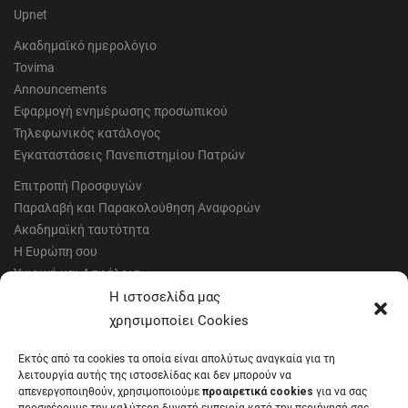
Upnet
Ακαδημαϊκό ημερολόγιο
Tovima
Announcements
Εφαρμογή ενημέρωσης προσωπικού
Τηλεφωνικός κατάλογος
Εγκαταστάσεις Πανεπιστημίου Πατρών
Επιτροπή Προσφυγών
Παραλαβή και Παρακολούθηση Αναφορών
Ακαδημαϊκή ταυτότητα
Η Ευρώπη σου
Υγιεινή και Ασφάλεια
Έντυπα Οικονομικής Υπηρεσίας
Η ιστοσελίδα μας
Έντυπα Διοικητικών Υπηρεσιών
χρησιμοποίει Cookies
Διαύγεια
Εκτός από τα cookies τα οποία είναι απολύτως αναγκαία για τη
Μητρώα αξιολογητών
λειτουργία αυτής της ιστοσελίδας και δεν μπορούν να
Δημόσια Διαβούλευση
απενεργοποιηθούν, χρησιμοποιούμε
προαιρετικά cookies
για να σας