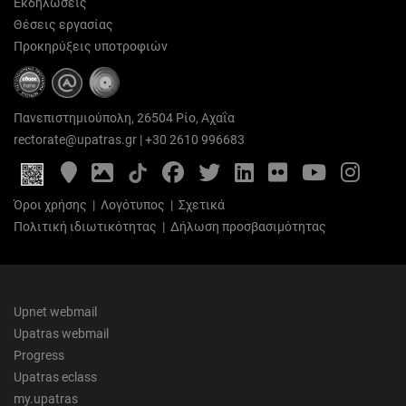
Εκδηλώσεις
Θέσεις εργασίας
Προκηρύξεις υποτροφιών
Πανεπιστημιούπολη, 26504 Ρίο, Αχαΐα
rectorate@upatras.gr
|
+30 2610 996683
Google
Photo
Facebook
Twitter
LinkedIn
Flickr
YouTube
Inst
Maps
Gallery
Όροι χρήσης
|
Λογότυπος
|
Σχετικά
Πολιτική ιδιωτικότητας
|
Δήλωση προσβασιμότητας
Upnet webmail
Upatras webmail
Progress
Upatras eclass
my.upatras