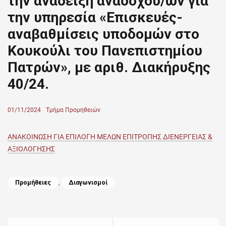
την ανάδειξη αναδόχου/ων για
την υπηρεσία «Επισκευές-
αναβαθμίσεις υποδομών στο
Κουκούλι του Πανεπιστημίου
Πατρών», με αριθ. Διακήρυξης
40/24.
Posted
01/11/2024
Author
Τμήμα Προμηθειών
on
ΑΝΑΚΟΙΝΩΣΗ ΓΙΑ ΕΠΙΛΟΓΗ ΜΕΛΩΝ ΕΠΙΤΡΟΠΗΣ ΔΙΕΝΕΡΓΕΙΑΣ &
ΑΞΙΟΛΟΓΗΣΗΣ
Categories
Προμήθειες
,
Διαγωνισμοί
Πλοήγηση
άρθρων