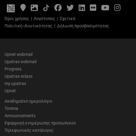
Google
Photo
Facebook
Twitter
LinkedIn
Flickr
YouTube
Inst
Maps
Gallery
Όροι χρήσης
|
Λογότυπος
|
Σχετικά
Πολιτική ιδιωτικότητας
|
Δήλωση προσβασιμότητας
Upnet webmail
Upatras webmail
Progress
Upatras eclass
my.upatras
Upnet
Ακαδημαϊκό ημερολόγιο
Tovima
Announcements
Εφαρμογή ενημέρωσης προσωπικού
Τηλεφωνικός κατάλογος