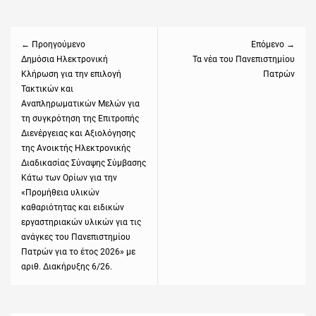
Πλοήγηση
άρθρων
← Προηγούμενο
Επόμενο →
Previous
Δημόσια Ηλεκτρονική
Next
Τα νέα του Πανεπιστημίου
Κλήρωση για την επιλογή
Πατρών
post:
post:
Τακτικών και
Αναπληρωματικών Μελών για
τη συγκρότηση της Επιτροπής
Διενέργειας και Αξιολόγησης
της Ανοικτής Ηλεκτρονικής
Διαδικασίας Σύναψης Σύμβασης
Κάτω των Ορίων για την
«Προμήθεια υλικών
καθαριότητας και ειδικών
εργαστηριακών υλικών για τις
ανάγκες του Πανεπιστημίου
Πατρών για το έτος 2026» με
αριθ. Διακήρυξης 6/26.