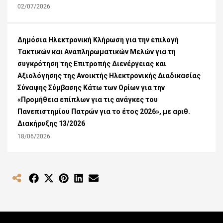
02/07/2026
Δημόσια Ηλεκτρονική Κλήρωση για την επιλογή
Τακτικών και Αναπληρωματικών Μελών για τη
συγκρότηση της Επιτροπής Διενέργειας και
Αξιολόγησης της Ανοικτής Ηλεκτρονικής Διαδικασίας
Σύναψης Σύμβασης Κάτω των Ορίων για την
«Προμήθεια επίπλων για τις ανάγκες του
Πανεπιστημίου Πατρών για το έτος 2026», με αριθ.
Διακήρυξης 13/2026
18/06/2026
Share
Share
Share
Share
Share
on
on
on
on
on
Facebook
X
Pinterest
LinkedIn
Email
(Twitter)