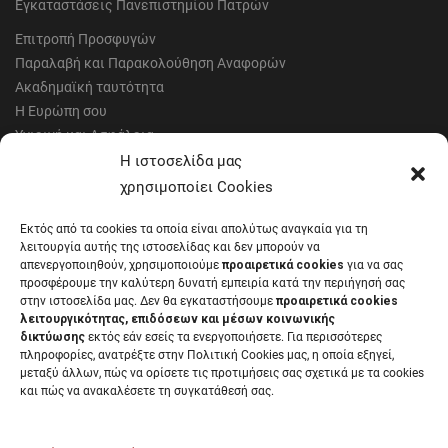
Εγκαταστάσεις Πανεπιστημίου Πατρών
Επιτροπή Προσφυγών
Παραλαβή και Παρακολούθηση Αναφορών
Ακαδημαϊκή ταυτότητα
Η Ευρώπη σου
Υγιεινή και Ασφάλεια
Έντυπα Οικονομικής Υπηρεσίας
Η ιστοσελίδα μας
Έντυπα Διοικητικών Υπηρεσιών
χρησιμοποίει Cookies
Διαύγεια
Εκτός από τα cookies τα οποία είναι απολύτως αναγκαία για τη
Μητρώα αξιολογητών
λειτουργία αυτής της ιστοσελίδας και δεν μπορούν να
Δημόσια Διαβούλευση
απενεργοποιηθούν, χρησιμοποιούμε
προαιρετικά cookies
για να σας
προσφέρουμε την καλύτερη δυνατή εμπειρία κατά την περιήγησή σας
Συνεδριάσεις Συγκλήτου
στην ιστοσελίδα μας. Δεν θα εγκαταστήσουμε
προαιρετικά cookies
Συνεδριάσεις Συμβουλίου Διοίκησης
λειτουργικότητας, επιδόσεων και μέσων κοινωνικής
EUNICoast European University
δικτύωσης
εκτός εάν εσείς τα ενεργοποιήσετε. Για περισσότερες
πληροφορίες, ανατρέξτε στην Πολιτική Cookies μας, η οποία εξηγεί,
μεταξύ άλλων, πώς να ορίσετε τις προτιμήσεις σας σχετικά με τα cookies
και πώς να ανακαλέσετε τη συγκατάθεσή σας.
ΠΑΝΕΠΙΣΤΗΜΙΟ ΠΑΤΡΩΝ Ελληνικό δημόσιο εκπαιδευτικό ίδρυμα που
λειτουργεί σύμφωνα με την
Νομοθεσία
.