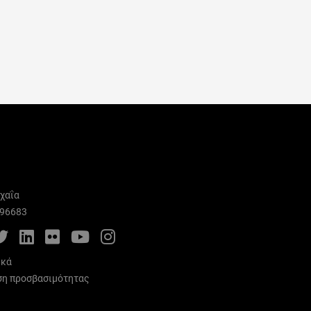
χαΐα
996683
cebook
Twitter
LinkedIn
Flickr
YouTube
Instagram
ικά
η προσβασιμότητας