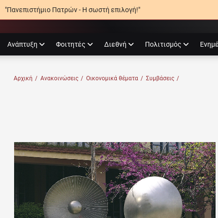
"Πανεπιστήμιο Πατρών - Η σωστή επιλογή!"
agram
Ανάπτυξη
Φοιτητές
Διεθνή
Πολιτισμός
Ενημ
Ο ΠΑΤΡΏΝ
Αρχική
/
Ανακοινώσεις
/
Οικονομικά θέματα
/
Συμβάσεις
/