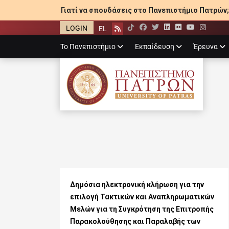
Γιατί να σπουδάσεις στο Πανεπιστήμιο Πατρών;
LOGIN
EL
Facebook
Twitter
LinkedIn
Flickr
YouTube
Inst
Rss
Primary
Το Πανεπιστήμιο
Εκπαίδευση
Έρευνα
menu
ΠΑΝΕΠΙΣΤΉΜΙ
Δημόσια ηλεκτρονική κλήρωση για την
επιλογή Τακτικών και Αναπληρωματικών
Mελών για τη Συγκρότηση της Επιτροπής
Παρακολούθησης και Παραλαβής των