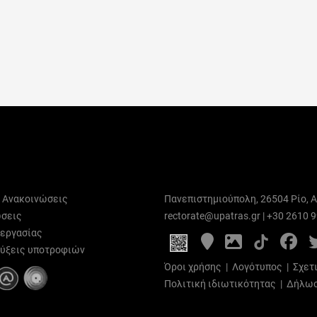
ι Ανακοινώσεις
Πανεπιστημιούπολη, 26504 Ρίο, Α
σεις
rectorate@upatras.gr
|
+30 2610 
 εργασίας
Google
Photo
Fa
Maps
Gallery
ύξεις υποτροφιών
Όροι χρήσης
|
Λογότυπος
|
Σχετ
Πολιτική ιδιωτικότητας
|
Δήλωσ