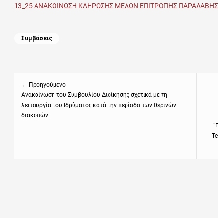
13_25 ΑΝΑΚΟΙΝΩΣΗ ΚΛΗΡΩΣΗΣ ΜΕΛΩΝ ΕΠΙΤΡΟΠΗΣ ΠΑΡΑΛΑΒΗΣ
Categories
Συμβάσεις
Πλοήγηση
άρθρων
← Προηγούμενο
Previous
Ανακοίνωση του Συμβουλίου Διοίκησης σχετικά με τη
Next
λειτουργία του Ιδρύματος κατά την περίοδο των θερινών
post:
post
διακοπών
¨
Te