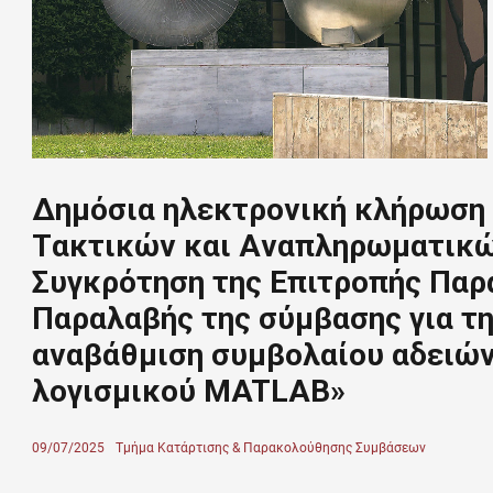
Δημόσια ηλεκτρονική κλήρωση 
Tακτικών και Aναπληρωματικώ
Συγκρότηση της Επιτροπής Πα
Παραλαβής της σύμβασης για τ
αναβάθμιση συμβολαίου αδειών
λογισμικού MATLAB»
Posted
09/07/2025
Author
Τμήμα Κατάρτισης & Παρακολούθησης Συμβάσεων
on