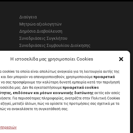
Διαύγεια
Μητρώα αξιολογητών
Δημόσια Διαβούλευση
Συνεδριάσεις Συγκλήτου
Συνεδριάσεις Συμβουλίου Διοίκησης
EUNICoast European University
Η ιστοσελίδα μας χρησιμοποίει Cookies
α cookies τα οποία είναι απολύτως αναγκαία για τη λειτουργία αυτής της
 και δεν μπορούν να απενεργοποιηθούν, χρησιμοποιούμε
προαιρετικά
 να σας προσφέρουμε την καλύτερη δυνατή εμπειρία κατά την περιήγησή
α με την
Νομοθεσία
.
τοσελίδα μας. Δεν θα εγκαταστήσουμε
προαιρετικά cookies
ότητας, επιδόσεων και μέσων κοινωνικής δικτύωσης
εκτός εάν εσείς
ιήσετε. Για περισσότερες πληροφορίες, ανατρέξτε στην Πολιτική Cookies
 εξηγεί, μεταξύ άλλων, πώς να ορίσετε τις προτιμήσεις σας σχετικά με τα
 πώς να ανακαλέσετε τη συγκατάθεσή σας.
 υπηρεσιών