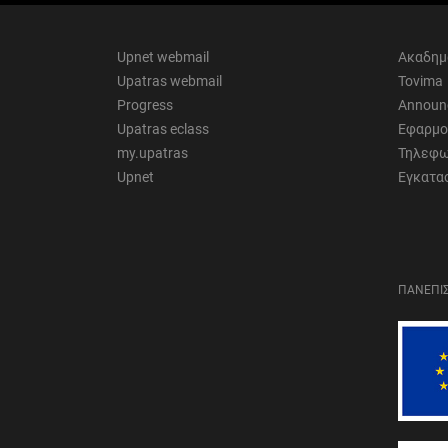
Upnet webmail
Ακαδημ
Upatras webmail
Tovima
Progress
Announ
Upatras eclass
Εφαρμο
my.upatras
Τηλεφω
Upnet
Εγκατα
ΠΑΝΕΠΙΣ