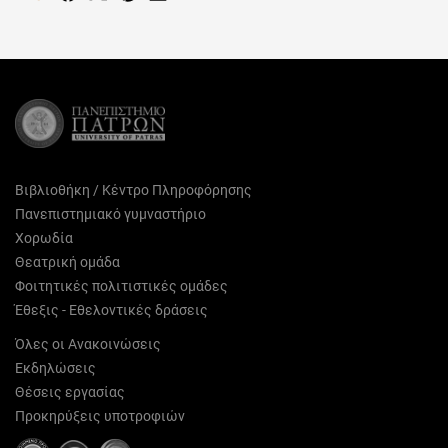
on
on
on
on
on
Facebook
X
Pinterest
LinkedIn
Email
(Twitter)
Βιβλιοθήκη / Κέντρο Πληροφόρησης
Πανεπιστημιακό γυμναστήριο
Χορωδία
Θεατρική ομάδα
Φοιτητικές πολιτιστικές ομάδες
Έθεξις - Εθελοντικές δράσεις
Όλες οι Ανακοινώσεις
Εκδηλώσεις
Θέσεις εργασίας
Προκηρύξεις υποτροφιών