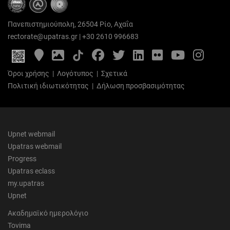
Πανεπιστημιούπολη, 26504 Ρίο, Αχαΐα
rectorate@upatras.gr
|
+30 2610 996683
Google
Photo
Facebook
Twitter
LinkedIn
Flickr
YouTube
Inst
Maps
Gallery
Όροι χρήσης
|
Λογότυπος
|
Σχετικά
Πολιτική ιδιωτικότητας
|
Δήλωση προσβασιμότητας
Upnet webmail
Upatras webmail
Progress
Upatras eclass
my.upatras
Upnet
Ακαδημαϊκό ημερολόγιο
Tovima