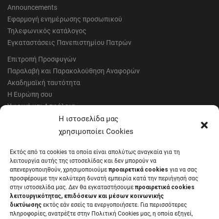
Announcements
Εφαρμογή ενημέρωσης προσωπικού
Τηλεφωνικός κατάλογος
Εγκαταστάσεις Πανεπιστημίου Πατρών
Επιτροπή Προσφυγών
Παραλαβή και Παρακολούθηση Αναφορών
Ακαδημαϊκή ταυτότητα
Η Ευρώπη σου
Υγιεινή και Ασφάλεια
Έντυπα Οικονομικής Υπηρεσίας
Η ιστοσελίδα μας
Έντυπα Διοικητικών Υπηρεσιών
χρησιμοποίει Cookies
Διαύγεια
Εκτός από τα cookies τα οποία είναι απολύτως αναγκαία για τη
Μητρώα αξιολογητών
λειτουργία αυτής της ιστοσελίδας και δεν μπορούν να
Δημόσια Διαβούλευση
απενεργοποιηθούν, χρησιμοποιούμε
προαιρετικά cookies
για να σας
προσφέρουμε την καλύτερη δυνατή εμπειρία κατά την περιήγησή σας
Συνεδριάσεις Συγκλήτου
στην ιστοσελίδα μας. Δεν θα εγκαταστήσουμε
προαιρετικά cookies
Συνεδριάσεις Συμβουλίου Διοίκησης
λειτουργικότητας, επιδόσεων και μέσων κοινωνικής
EUNICoast European University
δικτύωσης
εκτός εάν εσείς τα ενεργοποιήσετε. Για περισσότερες
πληροφορίες, ανατρέξτε στην Πολιτική Cookies μας, η οποία εξηγεί,