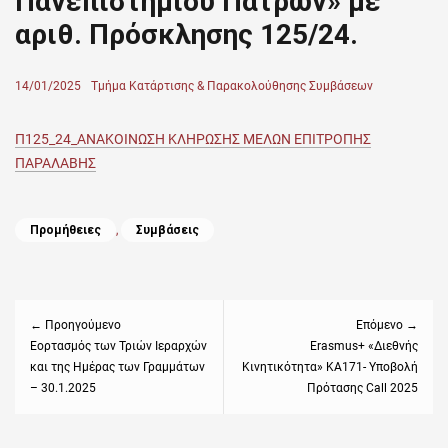
Πανεπιστημίου Πατρών» με
αριθ. Πρόσκλησης 125/24.
Posted
14/01/2025
Author
Τμήμα Κατάρτισης & Παρακολούθησης Συμβάσεων
on
Π125_24_ΑΝΑΚΟΙΝΩΣΗ ΚΛΗΡΩΣΗΣ ΜΕΛΩΝ ΕΠΙΤΡΟΠΗΣ
ΠΑΡΑΛΑΒΗΣ
Categories
Προμήθειες
,
Συμβάσεις
Πλοήγηση
άρθρων
← Προηγούμενο
Επόμενο →
Previous
Εορτασμός των Τριών Ιεραρχών
Next
Erasmus+ «Διεθνής
και της Ημέρας των Γραμμάτων
Κινητικότητα» ΚΑ171- Υποβολή
post:
post:
– 30.1.2025
Πρότασης Call 2025