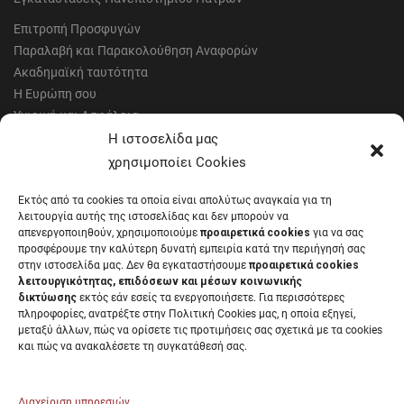
Επιτροπή Προσφυγών
Παραλαβή και Παρακολούθηση Αναφορών
Ακαδημαϊκή ταυτότητα
Η Ευρώπη σου
Υγιεινή και Ασφάλεια
Έντυπα Οικονομικής Υπηρεσίας
Η ιστοσελίδα μας
Έντυπα Διοικητικών Υπηρεσιών
χρησιμοποίει Cookies
Διαύγεια
Εκτός από τα cookies τα οποία είναι απολύτως αναγκαία για τη
Μητρώα αξιολογητών
λειτουργία αυτής της ιστοσελίδας και δεν μπορούν να
Δημόσια Διαβούλευση
απενεργοποιηθούν, χρησιμοποιούμε
προαιρετικά cookies
για να σας
προσφέρουμε την καλύτερη δυνατή εμπειρία κατά την περιήγησή σας
Συνεδριάσεις Συγκλήτου
στην ιστοσελίδα μας. Δεν θα εγκαταστήσουμε
προαιρετικά cookies
Συνεδριάσεις Συμβουλίου Διοίκησης
λειτουργικότητας, επιδόσεων και μέσων κοινωνικής
EUNICoast European University
δικτύωσης
εκτός εάν εσείς τα ενεργοποιήσετε. Για περισσότερες
πληροφορίες, ανατρέξτε στην Πολιτική Cookies μας, η οποία εξηγεί,
μεταξύ άλλων, πώς να ορίσετε τις προτιμήσεις σας σχετικά με τα cookies
και πώς να ανακαλέσετε τη συγκατάθεσή σας.
ΠΑΝΕΠΙΣΤΗΜΙΟ ΠΑΤΡΩΝ Ελληνικό δημόσιο εκπαιδευτικό ίδρυμα που
λειτουργεί σύμφωνα με την
Νομοθεσία
.
Διαχείριση υπηρεσιών