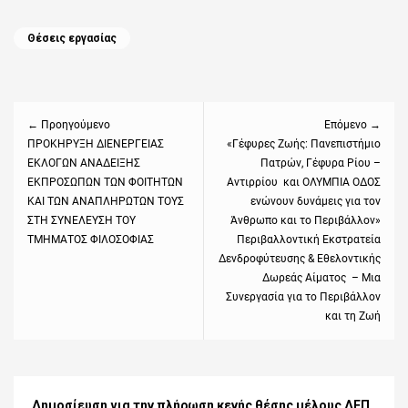
Categories
Θέσεις εργασίας
Πλοήγηση
άρθρων
← Προηγούμενο
Επόμενο →
Previous
ΠΡΟΚΗΡΥΞΗ ΔΙΕΝΕΡΓΕΙΑΣ
Next
«Γέφυρες Ζωής: Πανεπιστήμιο
ΕΚΛΟΓΩΝ ΑΝΑΔΕΙΞΗΣ
Πατρών, Γέφυρα Ρίου –
post:
post:
ΕΚΠΡΟΣΩΠΩΝ ΤΩΝ ΦΟΙΤΗΤΩΝ
Αντιρρίου και ΟΛΥΜΠΙΑ ΟΔΟΣ
ΚΑΙ ΤΩΝ ΑΝΑΠΛΗΡΩΤΩΝ ΤΟΥΣ
ενώνουν δυνάμεις για τον
ΣΤΗ ΣΥΝΕΛΕΥΣΗ ΤΟΥ
Άνθρωπο και το Περιβάλλον»
ΤΜΗΜΑΤΟΣ ΦΙΛΟΣΟΦΙΑΣ
Περιβαλλοντική Εκστρατεία
Δενδροφύτευσης & Εθελοντικής
Δωρεάς Αίματος – Μια
Συνεργασία για το Περιβάλλον
και τη Ζωή
Δημοσίευση για την πλήρωση κενής θέσης μέλους ΔΕΠ