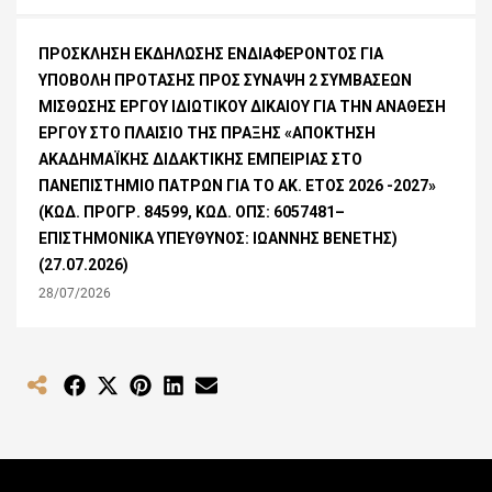
ΠΡΟΣΚΛΗΣΗ ΕΚΔΗΛΩΣΗΣ ΕΝΔΙΑΦΕΡΟΝΤΟΣ ΓΙΑ
ΥΠΟΒΟΛΗ ΠΡΟΤΑΣΗΣ ΠΡΟΣ ΣΥΝΑΨΗ 2 ΣΥΜΒΑΣΕΩΝ
ΜΙΣΘΩΣΗΣ ΕΡΓΟΥ ΙΔΙΩΤΙΚΟΥ ΔΙΚΑΙΟΥ ΓΙΑ ΤΗΝ ΑΝΑΘΕΣΗ
ΕΡΓΟΥ ΣΤΟ ΠΛΑΙΣΙΟ ΤΗΣ ΠΡΑΞΗΣ «ΑΠΟΚΤΗΣΗ
ΑΚΑΔΗΜΑΪΚΗΣ ΔΙΔΑΚΤΙΚΗΣ ΕΜΠΕΙΡΙΑΣ ΣΤΟ
ΠΑΝΕΠΙΣΤΗΜΙΟ ΠΑΤΡΩΝ ΓΙΑ ΤΟ ΑΚ. ΕΤΟΣ 2026 -2027»
(ΚΩΔ. ΠΡΟΓΡ. 84599, ΚΩΔ. ΟΠΣ: 6057481–
ΕΠΙΣΤΗΜΟΝΙΚΑ ΥΠΕΥΘΥΝΟΣ: ΙΩΑΝΝΗΣ ΒΕΝΕΤΗΣ)
(27.07.2026)
28/07/2026
Share
Share
Share
Share
Share
on
on
on
on
on
Facebook
X
Pinterest
LinkedIn
Email
(Twitter)