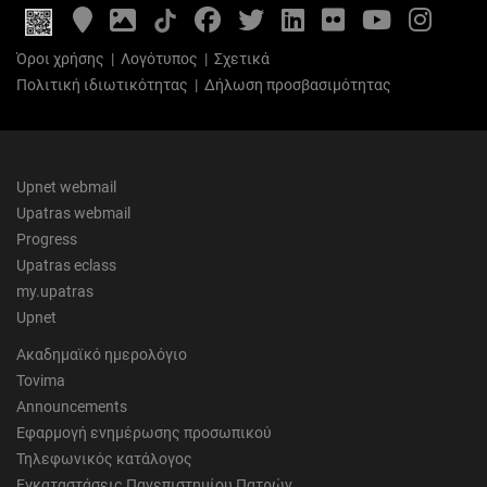
Google
Photo
Facebook
Twitter
LinkedIn
Flickr
YouTube
Inst
Maps
Gallery
Όροι χρήσης
|
Λογότυπος
|
Σχετικά
Πολιτική ιδιωτικότητας
|
Δήλωση προσβασιμότητας
Upnet webmail
Upatras webmail
Progress
Upatras eclass
my.upatras
Upnet
Ακαδημαϊκό ημερολόγιο
Tovima
Announcements
Εφαρμογή ενημέρωσης προσωπικού
Τηλεφωνικός κατάλογος
Εγκαταστάσεις Πανεπιστημίου Πατρών