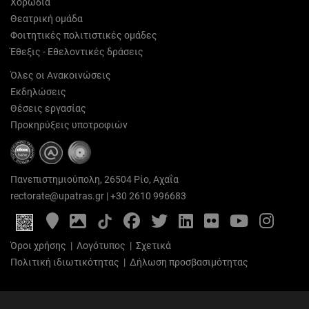
Χορωδία
Θεατρική ομάδα
Φοιτητικές πολιτιστικές ομάδες
Έθεξις - Εθελοντικές δράσεις
Όλες οι Ανακοινώσεις
Εκδηλώσεις
Θέσεις εργασίας
Προκηρύξεις υποτροφιών
Πανεπιστημιούπολη, 26504 Ρίο, Αχαΐα
rectorate@upatras.gr
|
+30 2610 996683
Google
Photo
Facebook
Twitter
LinkedIn
Flickr
YouTube
Inst
Maps
Gallery
Όροι χρήσης
|
Λογότυπος
|
Σχετικά
Πολιτική ιδιωτικότητας
|
Δήλωση προσβασιμότητας