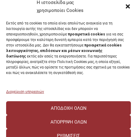
Έντυπα Οικονομικής Υπηρεσίας
Η ιστοσελίδα μας
Έντυπα Διοικητικών Υπηρεσιών
χρησιμοποίει Cookies
Διαύγεια
Εκτός από τα cookies τα οποία είναι απολύτως αναγκαία για τη
Μητρώα αξιολογητών
λειτουργία αυτής της ιστοσελίδας και δεν μπορούν να
Δημόσια Διαβούλευση
απενεργοποιηθούν, χρησιμοποιούμε
προαιρετικά cookies
για να σας
προσφέρουμε την καλύτερη δυνατή εμπειρία κατά την περιήγησή σας
Συνεδριάσεις Συγκλήτου
στην ιστοσελίδα μας. Δεν θα εγκαταστήσουμε
προαιρετικά cookies
Συνεδριάσεις Συμβουλίου Διοίκησης
λειτουργικότητας, επιδόσεων και μέσων κοινωνικής
EUNICoast European University
δικτύωσης
εκτός εάν εσείς τα ενεργοποιήσετε. Για περισσότερες
πληροφορίες, ανατρέξτε στην Πολιτική Cookies μας, η οποία εξηγεί,
μεταξύ άλλων, πώς να ορίσετε τις προτιμήσεις σας σχετικά με τα cookies
και πώς να ανακαλέσετε τη συγκατάθεσή σας.
ΠΑΝΕΠΙΣΤΗΜΙΟ ΠΑΤΡΩΝ Ελληνικό δημόσιο εκπαιδευτικό ίδρυμα που
λειτουργεί σύμφωνα με την
Νομοθεσία
.
Διαχείριση υπηρεσιών
ΑΠΟΔΟΧΉ ΌΛΩΝ
ΑΠΌΡΡΙΨΗ ΌΛΩΝ
ΡΥΘΜΊΣΕΙΣ