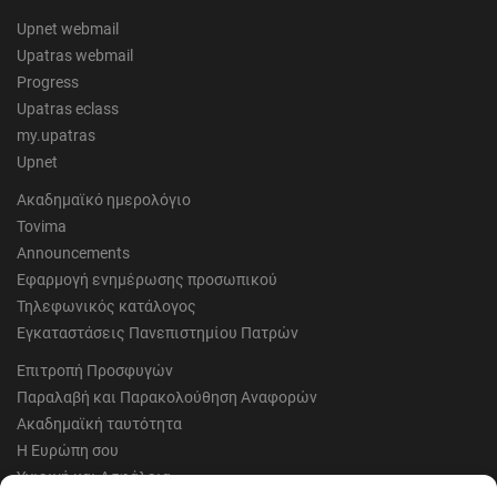
Upnet webmail
Upatras webmail
Progress
Upatras eclass
my.upatras
Upnet
Ακαδημαϊκό ημερολόγιο
Tovima
Announcements
Εφαρμογή ενημέρωσης προσωπικού
Τηλεφωνικός κατάλογος
Εγκαταστάσεις Πανεπιστημίου Πατρών
Επιτροπή Προσφυγών
Παραλαβή και Παρακολούθηση Αναφορών
Ακαδημαϊκή ταυτότητα
Η Ευρώπη σου
Υγιεινή και Ασφάλεια