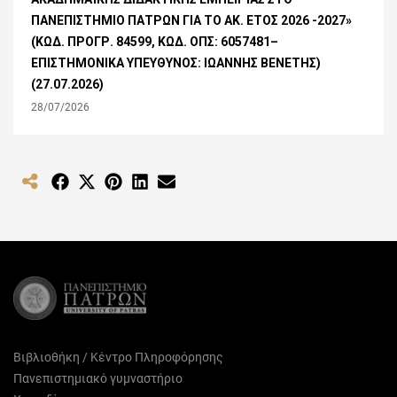
ΠΑΝΕΠΙΣΤΗΜΙΟ ΠΑΤΡΩΝ ΓΙΑ ΤΟ ΑΚ. ΕΤΟΣ 2026 -2027»
(ΚΩΔ. ΠΡΟΓΡ. 84599, ΚΩΔ. ΟΠΣ: 6057481–
ΕΠΙΣΤΗΜΟΝΙΚΑ ΥΠΕΥΘΥΝΟΣ: ΙΩΑΝΝΗΣ ΒΕΝΕΤΗΣ)
(27.07.2026)
28/07/2026
Share
Share
Share
Share
Share
on
on
on
on
on
Facebook
X
Pinterest
LinkedIn
Email
(Twitter)
Βιβλιοθήκη / Κέντρο Πληροφόρησης
Πανεπιστημιακό γυμναστήριο