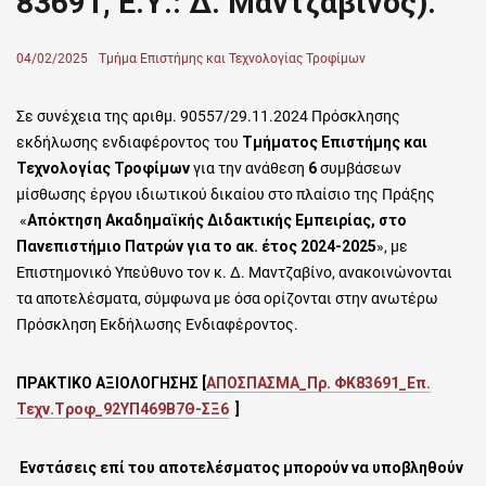
83691, Ε.Υ.: Δ. Μαντζαβίνος).
Posted
04/02/2025
Author
Τμήμα Επιστήμης και Τεχνολογίας Τροφίμων
on
Σε συνέχεια της αριθμ. 90557/29.11.2024 Πρόσκλησης
εκδήλωσης ενδιαφέροντος του
Τμήματος Επιστήμης και
Τεχνολογίας Τροφίμων
για την ανάθεση
6
συμβάσεων
μίσθωσης έργου ιδιωτικού δικαίου στο πλαίσιο της Πράξης
«
Απόκτηση Ακαδημαϊκής Διδακτικής Εμπειρίας, στο
Πανεπιστήμιο Πατρών για το ακ. έτος 2024-2025
», με
Επιστημονικό Υπεύθυνο τον κ. Δ. Μαντζαβίνο, ανακοινώνονται
τα αποτελέσματα, σύμφωνα με όσα ορίζονται στην ανωτέρω
Πρόσκληση Εκδήλωσης Ενδιαφέροντος.
ΠΡΑΚΤΙΚΟ ΑΞΙΟΛΟΓΗΣΗΣ [
ΑΠΟΣΠΑΣΜΑ_Πρ. ΦΚ83691_Eπ.
Τεχν.Tροφ_92ΥΠ469Β7Θ-ΣΞ6
]
Ενστάσεις επί του αποτελέσματος μπορούν να υποβληθούν