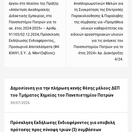
έργου στο πλαίσιο της Πράξης
Aναπληρωματικών Mελών για
«Απόκτηση Ακαδημαϊκής
τη Συγκρότηση της Επιτροπής
Διδακτικής Εμπειρίας, στο
Παρακολούθησης & Παραλαβής
Πανεπιστήμιο Πατρών για το
της σύμβασης για «Προμήθεια
ακ. έτος 2024-2025» – Αριθμ.
υλικών καθαριότητας και
91105/02.12.2024, Πρόσκληση
ειδικών εργαστηριακών υλικών
Εκδήλωσης Ενδιαφέροντος_
για τις ανάγκες του
Προσωρινά Αποτελέσματα (ΦΚ
Πανεπιστημίου Πατρών για το
83691, Ε.Υ.: Δ. Μαντζαβίνος).
έτος 2024» Αρ. Διακήρυξης
4/24.
Δημοσίευση για την πλήρωση κενής θέσης μέλους ΔΕΠ
του Τμήματος Χημείας του Πανεπιστημίου Πατρών
30/07/2026
Πρόσκληση Εκδήλωσης Ενδιαφέροντος για υποβολή
πρότασης προς σύναψη τριών (3) συμβάσεων