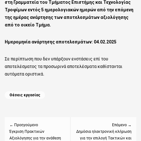
στη Γραμματεία του Τμήματος Επιστήμης και Τεχνολογίας
Τροφίμων εντός 5 ημερολογιακών ημερών από την επόμενη
της ημέρας ανάρτησης των αποτελεσμάτων αξιολόγησης
από το οικείο Τμήμα.
Ημερομηνία ανάρτησης αποτελεσμάτων: 04.02.2025
Σε περίπτωση που δεν υπάρξουν ενστάσεις επί του
αποτελέσματος τα προσωρινά αποτελέσματα καθίστανται
αυτόματα οριστικά.
Categories
Θέσεις εργασίας
Πλοήγηση
άρθρων
← Προηγούμενο
Επόμενο →
Previous
Έγκριση Πρακτικών
Next
Δημόσια ηλεκτρονική κλήρωση
Αξιολόγησης για την ανάθεση
για την επιλογή Tακτικών και
post:
post: