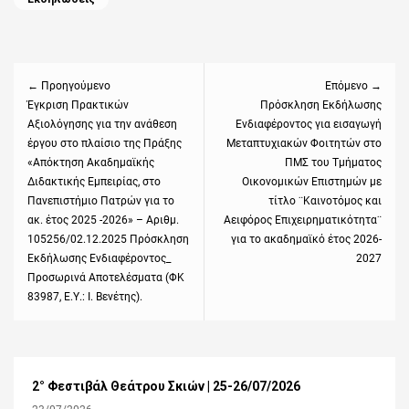
Πλοήγηση
άρθρων
← Προηγούμενο
Επόμενο →
Previous
Έγκριση Πρακτικών
Next
Πρόσκληση Εκδήλωσης
Αξιολόγησης για την ανάθεση
Ενδιαφέροντος για εισαγωγή
post:
post:
έργου στο πλαίσιο της Πράξης
Μεταπτυχιακών Φοιτητών στο
«Απόκτηση Ακαδημαϊκής
ΠΜΣ του Τμήματος
Διδακτικής Εμπειρίας, στο
Οικονομικών Επιστημών με
Πανεπιστήμιο Πατρών για το
τίτλο ¨Καινοτόμος και
ακ. έτος 2025 -2026» – Αριθμ.
Αειφόρος Επιχειρηματικότητα¨
105256/02.12.2025 Πρόσκληση
για το ακαδημαϊκό έτος 2026-
Εκδήλωσης Ενδιαφέροντος_
2027
Προσωρινά Αποτελέσματα (ΦΚ
83987, Ε.Υ.: Ι. Βενέτης).
2° Φεστιβάλ Θεάτρου Σκιών | 25-26/07/2026