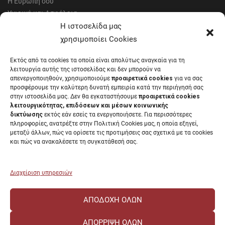
Η Ευρώπη σου
Υγιεινή και Ασφάλεια
Έντυπα Οικονομικής Υπηρεσίας
Η ιστοσελίδα μας
Έντυπα Διοικητικών Υπηρεσιών
χρησιμοποίει Cookies
Διαύγεια
Εκτός από τα cookies τα οποία είναι απολύτως αναγκαία για τη
Μητρώα αξιολογητών
λειτουργία αυτής της ιστοσελίδας και δεν μπορούν να
Δημόσια Διαβούλευση
απενεργοποιηθούν, χρησιμοποιούμε
προαιρετικά cookies
για να σας
προσφέρουμε την καλύτερη δυνατή εμπειρία κατά την περιήγησή σας
Συνεδριάσεις Συγκλήτου
στην ιστοσελίδα μας. Δεν θα εγκαταστήσουμε
προαιρετικά cookies
Συνεδριάσεις Συμβουλίου Διοίκησης
λειτουργικότητας, επιδόσεων και μέσων κοινωνικής
EUNICoast European University
δικτύωσης
εκτός εάν εσείς τα ενεργοποιήσετε. Για περισσότερες
πληροφορίες, ανατρέξτε στην Πολιτική Cookies μας, η οποία εξηγεί,
μεταξύ άλλων, πώς να ορίσετε τις προτιμήσεις σας σχετικά με τα cookies
και πώς να ανακαλέσετε τη συγκατάθεσή σας.
ΠΑΝΕΠΙΣΤΗΜΙΟ ΠΑΤΡΩΝ Ελληνικό δημόσιο εκπαιδευτικό ίδρυμα που
λειτουργεί σύμφωνα με την
Νομοθεσία
.
Διαχείριση υπηρεσιών
ΑΠΟΔΟΧΉ ΌΛΩΝ
ΑΠΌΡΡΙΨΗ ΌΛΩΝ