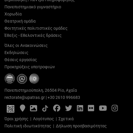
Πανεπιστημιακό γυμναστήριο
Χορωδία
Θεατρική ομάδα
Φοιτητικές πολιτιστικές ομάδες
Έθεξις - Εθελοντικές δράσεις
Όλες οι Ανακοινώσεις
Εκδηλώσεις
Θέσεις εργασίας
Προκηρύξεις υποτροφιών
Πανεπιστημιούπολη, 26504 Ρίο, Αχαΐα
rectorate@upatras.gr
|
+30 2610 996683
Google
Photo
Facebook
Twitter
LinkedIn
Flickr
YouTube
Inst
Maps
Gallery
Όροι χρήσης
|
Λογότυπος
|
Σχετικά
Πολιτική ιδιωτικότητας
|
Δήλωση προσβασιμότητας