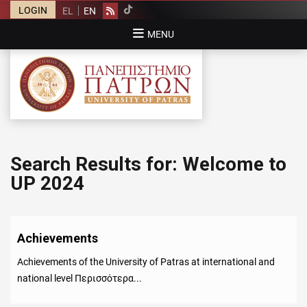
LOGIN
EL
EN
Rss
MENU
UNIVERSITY OF PATRAS
University of Patras
Search Results for:
Welcome to
UP 2024
Achievements
Achievements of the University of Patras at international and
national level Περισσότερα...