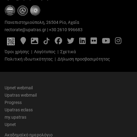
Πανεπιστημιούπολη, 26504 Ρίο, Αχαΐα
rectorate@upatras.gr
|
+30 2610 996683
Google
Photo
Facebook
Twitter
LinkedIn
Flickr
YouTube
Inst
Maps
Gallery
Όροι χρήσης
|
Λογότυπος
|
Σχετικά
Πολιτική ιδιωτικότητας
|
Δήλωση προσβασιμότητας
Upnet webmail
Upatras webmail
Progress
Upatras eclass
my.upatras
Upnet
Ακαδημαϊκό ημερολόγιο