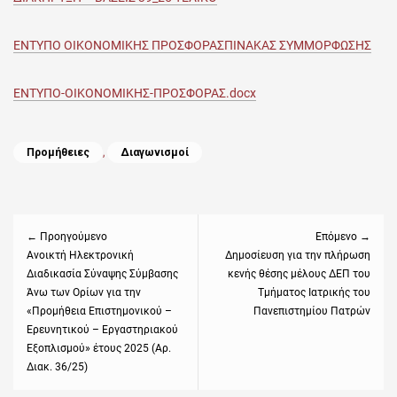
ΕΝΤΥΠΟ ΟΙΚΟΝΟΜΙΚΗΣ ΠΡΟΣΦΟΡΑΣ
ΠΙΝΑΚΑΣ ΣΥΜΜΟΡΦΩΣΗΣ
ΕΝΤΥΠΟ-ΟΙΚΟΝΟΜΙΚΗΣ-ΠΡΟΣΦΟΡΑΣ.docx
Categories
Προμήθειες
,
Διαγωνισμοί
Πλοήγηση
άρθρων
← Προηγούμενο
Επόμενο →
Previous
Ανοικτή Ηλεκτρονική
Next
Δημοσίευση για την πλήρωση
Διαδικασία Σύναψης Σύμβασης
κενής θέσης μέλους ΔΕΠ του
post:
post:
Άνω των Ορίων για την
Τμήματος Ιατρικής του
«Προμήθεια Επιστημονικού –
Πανεπιστημίου Πατρών
Ερευνητικού – Εργαστηριακού
Εξοπλισμού» έτους 2025 (Αρ.
Διακ. 36/25)