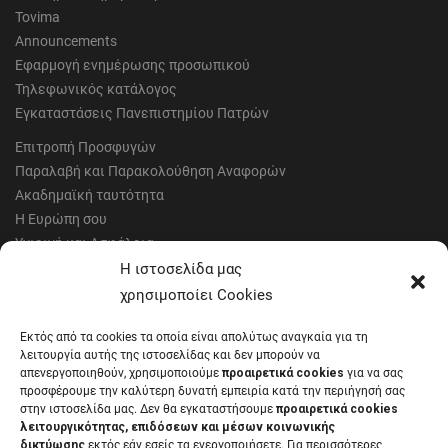
Tovima
Announcements
Εφαρμογή ενημέρωσης προσωπικού
Τηλεφωνικός κατάλογος
Εγκαταστάσεις Πανεπιστημίου Πατρών
Επιτροπή Προσφυγών
Παραλαβή και Παρακολούθηση Αναφορών
Ακαδημαϊκή ταυτότητα
Η Ευρώπη σου
Υγιεινή και Ασφάλεια
Έντυπα Οικονομικής Υπηρεσίας
Η ιστοσελίδα μας
Έντυπα Διοικητικών Υπηρεσιών
χρησιμοποίει Cookies
Διαύγεια
Εκτός από τα cookies τα οποία είναι απολύτως αναγκαία για τη
Μητρώα αξιολογητών
λειτουργία αυτής της ιστοσελίδας και δεν μπορούν να
Δημόσια Διαβούλευση
απενεργοποιηθούν, χρησιμοποιούμε
προαιρετικά cookies
για να σας
προσφέρουμε την καλύτερη δυνατή εμπειρία κατά την περιήγησή σας
Συνεδριάσεις Συγκλήτου
στην ιστοσελίδα μας. Δεν θα εγκαταστήσουμε
προαιρετικά cookies
Συνεδριάσεις Συμβουλίου Διοίκησης
λειτουργικότητας, επιδόσεων και μέσων κοινωνικής
EUNICoast European University
δικτύωσης
εκτός εάν εσείς τα ενεργοποιήσετε. Για περισσότερες