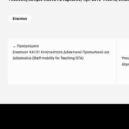
Categories
Erasmus
Πλοήγηση
άρθρων
← Προηγούμενο
Previous
Erasmus+ KA131 Κινητικότητα Διδακτικού Προσωπικού για
Next
Διδασκαλία (Staff mobility for Teaching/STA)
Υπου
post:
post
Δημο