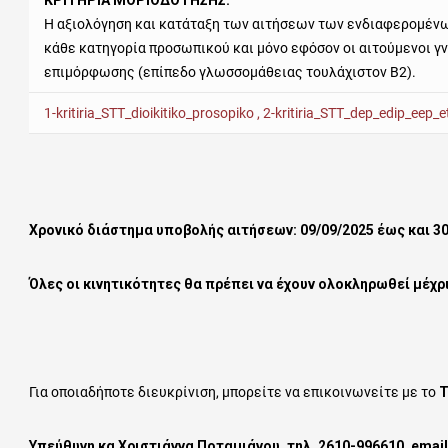
ΚΡΙΤΗΡΙΑ ΜΟΡΙΟΔΟΤΗΣΗΣ:
Η αξιολόγηση και κατάταξη των αιτήσεων των ενδιαφερομένω
κάθε κατηγορία προσωπικού και μόνο εφόσον οι αιτούμενοι 
επιμόρφωσης (επίπεδο γλωσσομάθειας τουλάχιστον Β2).
1-kritiria_STT_dioikitiko_prosopiko ,
2-kritiria_STT_dep_edip_eep_e
Χρονικό διάστημα υποβολής αιτήσεων: 09/09/2025 έως και 3
Όλες οι κινητικότητες θα πρέπει να έχουν ολοκληρωθεί μέχρι
Για οποιαδήποτε διευκρίνιση, μπορείτε να επικοινωνείτε με το
Τ
Υπεύθυνη κα Χριστιάννα Ποταμιάνου, τηλ. 2610-996610, email