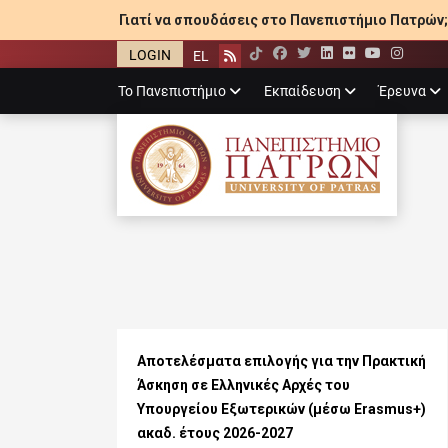
Γιατί να σπουδάσεις στο Πανεπιστήμιο Πατρών;
LOGIN
EL
Facebook
Twitter
LinkedIn
Flickr
YouTube
Inst
Rss
Primary
Το Πανεπιστήμιο
Εκπαίδευση
Έρευνα
menu
ΠΑΝΕΠΙΣΤΉΜΙ
Αποτελέσματα επιλογής για την Πρακτική
Άσκηση σε Ελληνικές Αρχές του
Υπουργείου Εξωτερικών (μέσω Erasmus+)
ακαδ. έτους 2026-2027