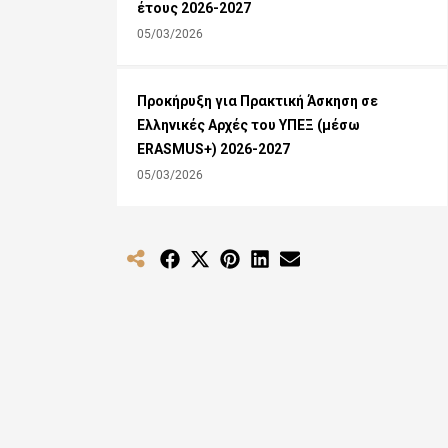
έτους 2026-2027
05/03/2026
Προκήρυξη για Πρακτική Άσκηση σε
Ελληνικές Αρχές του ΥΠΕΞ (μέσω
ERASMUS+) 2026-2027
05/03/2026
Share
Share
Share
Share
Share
on
on
on
on
on
Facebook
X
Pinterest
LinkedIn
Email
(Twitter)