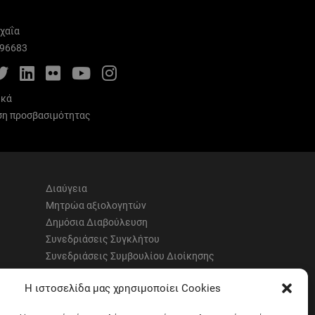
χαΐα
996683
cebook
Twitter
LinkedIn
Flickr
YouTube
Instagram
ικά
η προσβασιμότητας
Διαύγεια
Μητρώα αξιολογητών
Δημόσια Διαβούλευση
Συνεδριάσεις Συγκλήτου
Συνεδριάσεις Συμβουλίου Διοίκησης
EUNICoast European University
Η ιστοσελίδα μας χρησιμοποίει Cookies