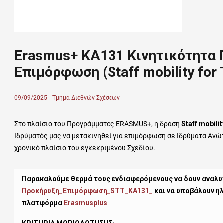
Erasmus+ KA131 Κινητικότητα 
Επιμόρφωση (Staff mobility for 
Posted
09/09/2025
Author
Τμήμα Διεθνών Σχέσεων
on
Στο πλαίσιο του Προγράμματος ERASMUS+, η δράση
Staff mobilit
Ιδρύματός μας να μετακινηθεί για επιμόρφωση σε Ιδρύματα Αν
χρονικό πλαίσιο του εγκεκριμένου Σχεδίου.
Παρακαλούμε θερμά τους ενδιαφερόμενους να δουν αναλυτ
Προκήρυξη_Επιμόρφωση_STT_KA131_
και να υποβάλουν ηλ
πλατφόρμα
Erasmusplus