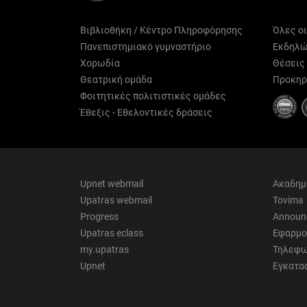
Βιβλιοθήκη / Κέντρο Πληροφόρησης
Όλες ο
Πανεπιστημιακό γυμναστήριο
Εκδηλώ
Χορωδία
Θέσεις
Θεατρική ομάδα
Προκηρ
Φοιτητικές πολιτιστικές ομάδες
Έθεξις - Εθελοντικές δράσεις
Upnet webmail
Ακαδημ
Upatras webmail
Tovima
Progress
Announ
Upatras eclass
Εφαρμο
my.upatras
Τηλεφω
Upnet
Εγκατα