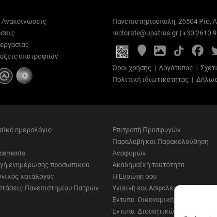
ι Ανακοινώσεις
Πανεπιστημιούπολη, 26504 Ρίο, Α
σεις
rectorate@upatras.gr
|
+30 2610 
 εργασίας
Google
Photo
Fa
Maps
Gallery
ύξεις υποτροφιών
Όροι χρήσης
|
Λογότυπος
|
Σχετ
Πολιτική ιδιωτικότητας
|
Δήλωσ
αϊκό ημερολόγιο
Επιτροπή Προσφυγών
Παραλαβή και Παρακολούθηση
cements
Αναφορών
γή ενημέρωσης προσωπικού
Ακαδημαϊκή ταυτότητα
νικός κατάλογος
Η Ευρώπη σου
στάσεις Πανεπιστημίου Πατρών
Υγιεινή και Ασφάλεια
Έντυπα Οικονομικής Υπηρεσίας
Έντυπα Διοικητικών Υπηρεσιών