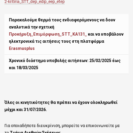
2-kritiria_STT_dep_edip_eep_etep
Παρακαλούμε θερμά τους ενδιαφερόμενους να δουν
αναλυτικά την σχετική
Προκήρυξη_Επιμόρφωση_STT_KA131_
και να υποβάλουν
ηλεκτρονικά τις αιτήσεις τους στη πλατφόρμα
Erasmusplus
Χρονικό διάστημα υποβολής αιτήσεων: 25/02/2025 έως
και 18/03/2025
Όλες οι κινητικότητες θα πρέπει να έχουν ολοκληρωθεί
μέχρι και 31/07/2026.
Για οποιαδήποτε διευκρίνιση, μπορείτε να επικοινωνείτε με
το
Τμήμα Διεθνών Σχέσεων: