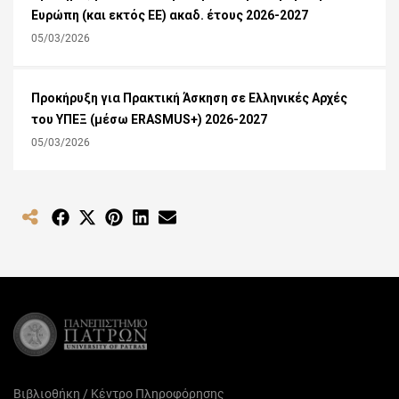
Ευρώπη (και εκτός ΕΕ) ακαδ. έτους 2026-2027
05/03/2026
Προκήρυξη για Πρακτική Άσκηση σε Ελληνικές Αρχές
του ΥΠΕΞ (μέσω ERASMUS+) 2026-2027
05/03/2026
Share
Share
Share
Share
Share
on
on
on
on
on
Facebook
X
Pinterest
LinkedIn
Email
(Twitter)
Βιβλιοθήκη / Κέντρο Πληροφόρησης