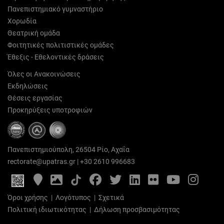
Πανεπιστημιακό γυμναστήριο
Χορωδία
Θεατρική ομάδα
Φοιτητικές πολιτιστικές ομάδες
Έθεξις - Εθελοντικές δράσεις
Όλες οι Ανακοινώσεις
Εκδηλώσεις
Θέσεις εργασίας
Προκηρύξεις υποτροφιών
Πανεπιστημιούπολη, 26504 Ρίο, Αχαΐα
rectorate@upatras.gr
|
+30 2610 996683
Google
Photo
Facebook
Twitter
LinkedIn
Flickr
YouTube
Inst
Maps
Gallery
Όροι χρήσης
|
Λογότυπος
|
Σχετικά
Πολιτική ιδιωτικότητας
|
Δήλωση προσβασιμότητας