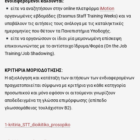
ενδιαφερόμενοι καλούνται:
είτε να αναζητήσουν στην online πλατφόρμα
iMotion
οργανωμένες εβδομάδες (Erasmus Staff Training Weeks) και να
υποβάλουν τις αιτήσεις τους ανάλογα με τις καταληκτικές
ημερομηνίες που θέτουν τα Πανεπιστήμια Υποδοχής.
είτε να οργανώσουν οι ίδιοι μία μεμονωμένη επίσκεψη
επικοινωνώντας με το αντίστοιχο Ίδρυμα/Φορέα (On the Job
Training/Job Shadowing).
ΚΡΙΤΗΡΙΑ ΜΟΡΙΟΔΟΤΗΣΗΣ:
Η αξιολόγηση και κατάταξη των αιτήσεων των ενδιαφερομένων
πραγματοποιείται σύμφωνα με κριτήρια για κάθε κατηγορία
προσωπικού και μόνο εφόσον οι αιτούμενοι γνωρίζουν
αποδεδειγμένα τη γλώσσα επιμόρφωσης (επίπεδο
γλωσσομάθειας τουλάχιστον Β2).
1-kritiria_STT_dioikitiko_prosopiko