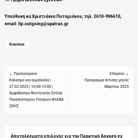
Υπεύθυνη κα Χριστιάννα Ποταμιάνου, τηλ. 2610-996610,
email: llp.outgoing@upatras.gr
Categories
Erasmus
Πλοήγηση
άρθρων
← Προηγούμενο
Επόμενο →
Previous
Κάλεσμα για αιμοδοσία |
Next
Πρόγραμμα σίτισης μηνός
27.02.2025 | 10:00-13:00 |
Μαρτίου 2025
post:
post:
Αμφιθέατρο Φοιτητικής Εστίας
Πανεπιστημίου Πατρών| ΦΛΕΒΑ
ΖΩΗΣ
Αποτελέσματα επιλογής για την Πρακτική Άσκηση σε