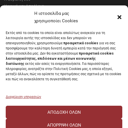
Υγιεινή και Ασφάλεια
Έντυπα Οικονομικής Υπηρεσίας
Η ιστοσελίδα μας
Έντυπα Διοικητικών Υπηρεσιών
χρησιμοποίει Cookies
Διαύγεια
Εκτός από τα cookies τα οποία είναι απολύτως αναγκαία για τη
Μητρώα αξιολογητών
λειτουργία αυτής της ιστοσελίδας και δεν μπορούν να
Δημόσια Διαβούλευση
απενεργοποιηθούν, χρησιμοποιούμε
προαιρετικά cookies
για να σας
προσφέρουμε την καλύτερη δυνατή εμπειρία κατά την περιήγησή σας
Συνεδριάσεις Συγκλήτου
στην ιστοσελίδα μας. Δεν θα εγκαταστήσουμε
προαιρετικά cookies
Συνεδριάσεις Συμβουλίου Διοίκησης
λειτουργικότητας, επιδόσεων και μέσων κοινωνικής
EUNICoast European University
δικτύωσης
εκτός εάν εσείς τα ενεργοποιήσετε. Για περισσότερες
πληροφορίες, ανατρέξτε στην Πολιτική Cookies μας, η οποία εξηγεί,
μεταξύ άλλων, πώς να ορίσετε τις προτιμήσεις σας σχετικά με τα cookies
και πώς να ανακαλέσετε τη συγκατάθεσή σας.
ΠΑΝΕΠΙΣΤΗΜΙΟ ΠΑΤΡΩΝ Ελληνικό δημόσιο εκπαιδευτικό ίδρυμα που
λειτουργεί σύμφωνα με την
Νομοθεσία
.
Διαχείριση υπηρεσιών
ΑΠΟΔΟΧΉ ΌΛΩΝ
ΑΠΌΡΡΙΨΗ ΌΛΩΝ