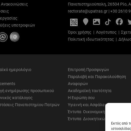
ι Ανακοινώσεις
Πανεπιστημιούπολη, 26504 Ρίο, Α
σεις
rectorate@upatras.gr
|
+30 2610 
 εργασίας
Google
Photo
Fa
Maps
Gallery
ύξεις υποτροφιών
Όροι χρήσης
|
Λογότυπος
|
Σχετ
Πολιτική ιδιωτικότητας
|
Δήλωσ
αϊκό ημερολόγιο
Επιτροπή Προσφυγών
Παραλαβή και Παρακολούθηση
cements
Αναφορών
γή ενημέρωσης προσωπικού
Ακαδημαϊκή ταυτότητα
νικός κατάλογος
Η Ευρώπη σου
στάσεις Πανεπιστημίου Πατρών
Υγιεινή και Ασφάλεια
Έντυπα Οικονομικής Υπηρεσίας
Έντυπα Διοικητικών Υπηρεσιών
Εκτός από τ
ιστοσελίδας