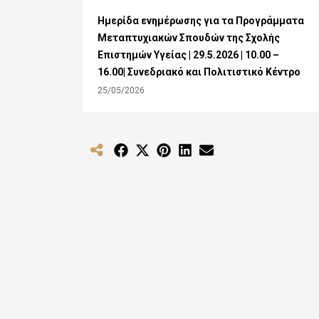
Ημερίδα ενημέρωσης για τα Προγράμματα
Μεταπτυχιακών Σπουδών της Σχολής
Επιστημών Υγείας | 29.5.2026 | 10.00 –
16.00| Συνεδριακό και Πολιτιστικό Κέντρο
25/05/2026
Share
Share
Share
Share
Share
on
on
on
on
on
Facebook
X
Pinterest
LinkedIn
Email
(Twitter)