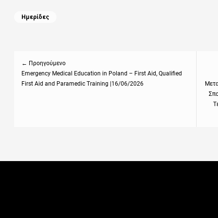
Categories
Ημερίδες
Πλοήγηση
άρθρων
← Προηγούμενο
Previous
Emergency Medical Education in Poland – First Aid, Qualified
Next
First Aid and Paramedic Training |16/06/2026
Μετα
post:
post
Σπο
Τ