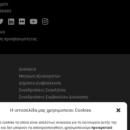
χαΐα
996683
cebook
Twitter
LinkedIn
Flickr
YouTube
Instagram
ικά
η προσβασιμότητας
Διαύγεια
Μητρώα αξιολογητών
Δημόσια Διαβούλευση
Συνεδριάσεις Συγκλήτου
Συνεδριάσεις Συμβουλίου Διοίκησης
EUNICoast European University
Η ιστοσελίδα μας χρησιμοποίει Cookies
α cookies τα οποία είναι απολύτως αναγκαία για τη λειτουργία αυτής της
 και δεν μπορούν να απενεργοποιηθούν, χρησιμοποιούμε
προαιρετικά