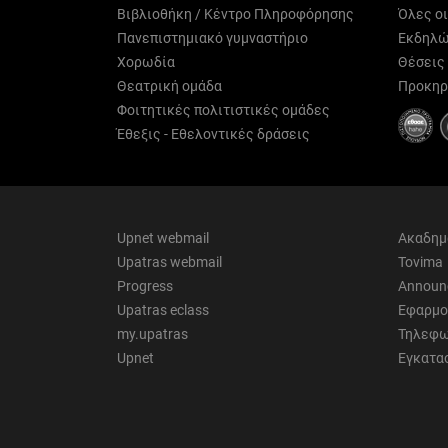
Βιβλιοθήκη / Κέντρο Πληροφόρησης
Όλες ο
Πανεπιστημιακό γυμναστήριο
Εκδηλώ
Χορωδία
Θέσεις
Θεατρική ομάδα
Προκηρ
Φοιτητικές πολιτιστικές ομάδες
Έθεξις - Εθελοντικές δράσεις
Upnet webmail
Ακαδημ
Upatras webmail
Tovima
Progress
Announ
Upatras eclass
Εφαρμο
my.upatras
Τηλεφω
Upnet
Εγκατα