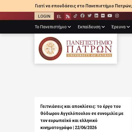
Γιατί να σπουδάσεις στο Πανεπιστήμιο Πατρών;
LOGIN
EL
Facebook
Twitter
LinkedIn
Flickr
YouTube
Inst
Rss
Primary
Το Πανεπιστήμιο
Εκπαίδευση
Έρευνα
menu
ΠΑΝΕΠΙΣΤΉΜΙ
Γειτνιάσεις και αποκλίσεις: το έργο του
Θόδωρου Αγγελόπουλου σε συνομιλία με
τον ευρωπαϊκό και ελληνικό
κινηματογράφο | 22/06/2026