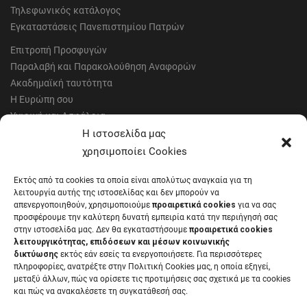
Τηλεφωνικός κατάλογος
Εγκαταστάσεις Πανεπιστημίου Πατρών
Επιτροπή Προσφυγών
Παραλαβή και Παρακολούθηση Αναφορών
Ακαδημαϊκή ταυτότητα
Η Ευρώπη σου
Υγιεινή και Ασφάλεια
Έντυπα Οικονομικής Υπηρεσίας
Η ιστοσελίδα μας
Έντυπα Διοικητικών Υπηρεσιών
χρησιμοποίει Cookies
Διαύγεια
Εκτός από τα cookies τα οποία είναι απολύτως αναγκαία για τη
Μητρώα αξιολογητών
λειτουργία αυτής της ιστοσελίδας και δεν μπορούν να
Δημόσια Διαβούλευση
απενεργοποιηθούν, χρησιμοποιούμε
προαιρετικά cookies
για να σας
προσφέρουμε την καλύτερη δυνατή εμπειρία κατά την περιήγησή σας
Συνεδριάσεις Συγκλήτου
στην ιστοσελίδα μας. Δεν θα εγκαταστήσουμε
προαιρετικά cookies
Συνεδριάσεις Συμβουλίου Διοίκησης
λειτουργικότητας, επιδόσεων και μέσων κοινωνικής
EUNICoast European University
δικτύωσης
εκτός εάν εσείς τα ενεργοποιήσετε. Για περισσότερες
πληροφορίες, ανατρέξτε στην Πολιτική Cookies μας, η οποία εξηγεί,
μεταξύ άλλων, πώς να ορίσετε τις προτιμήσεις σας σχετικά με τα cookies
και πώς να ανακαλέσετε τη συγκατάθεσή σας.
ΠΑΝΕΠΙΣΤΗΜΙΟ ΠΑΤΡΩΝ Ελληνικό δημόσιο εκπαιδευτικό ίδρυμα που