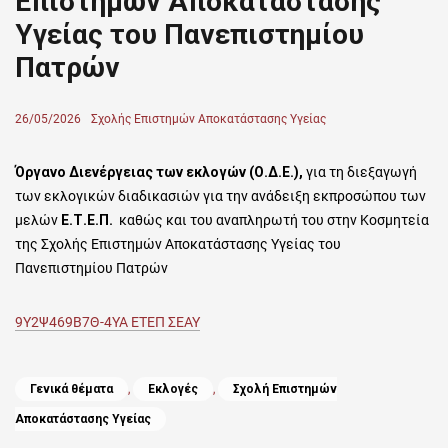
Επιστημών Αποκατάστασης
Υγείας του Πανεπιστημίου
Πατρών
Posted
26/05/2026
Author
Σχολής Επιστημών Αποκατάστασης Υγείας
on
Όργανο Διενέργειας των εκλογών (Ο.Δ.Ε.),
για τη διεξαγωγή
των εκλογικών διαδικασιών για την ανάδειξη εκπροσώπου των
μελών
Ε.Τ.Ε.Π.
καθώς και του αναπληρωτή του στην
Κοσμητεία
της Σχολής Επιστημών Αποκατάστασης Υγείας του
Πανεπιστημίου Πατρών
9Υ2Ψ469Β7Θ-4ΥΑ ΕΤΕΠ ΣΕΑΥ
Categories
Γενικά θέματα
,
Εκλογές
,
Σχολή Επιστημών
Αποκατάστασης Υγείας