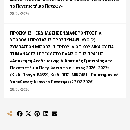
το Πανεπιστήμιο Πατρών»
28/07/2026
ΠΡΟΣΚΛΗΣΗ ΕΚΔΗΛΩΣΗΣ ΕΝΔΙΑΦΕΡΟΝΤΟΣ ΓΙΑ
ΥΠΟΒΟΛΗ ΠΡΟΤΑΣΗΣ ΠΡΟΣ ΣΥΝΑΨΗ ΔΥΟ (2)
ΣΥΜΒΑΣΕΩΝ ΜΙΣΘΩΣΗΣ ΕΡΓΟΥ ΙΔΙΩΤΙΚΟΥ ΔΙΚΑΙΟΥ ΓΙΑ
ΤΗΝ ΑΝΑΘΕΣΗ ΕΡΓΟΥ ΣΤΟ ΠΛΑΙΣΙΟ ΤΗΣ ΠΡΑΞΗΣ
«Απόκτηση Ακαδημαϊκής Διδακτικής Εμπειρίας στο
Πανεπιστήμιο Πατρών για το ακ. έτος 2026 -2027»
(Κωδ. Προγρ. 84599, Κωδ. ΟΠΣ: 6057481– Επιστημονικά
Υπεύθυνος: Ιωαννησ Βενετησ) (27.07.2026)
28/07/2026
Share
Share
Share
Share
Share
on
on
on
on
on
Facebook
X
Pinterest
LinkedIn
Email