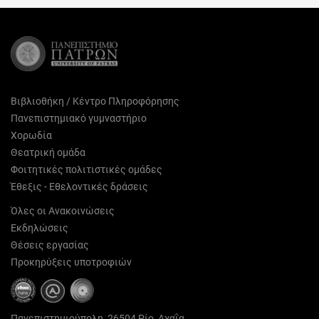
(Twitter)
Βιβλιοθήκη / Κέντρο Πληροφόρησης
Πανεπιστημιακό γυμναστήριο
Χορωδία
Θεατρική ομάδα
Φοιτητικές πολιτιστικές ομάδες
Έθεξις - Εθελοντικές δράσεις
Όλες οι Ανακοινώσεις
Εκδηλώσεις
Θέσεις εργασίας
Προκηρύξεις υποτροφιών
Πανεπιστημιούπολη, 26504 Ρίο, Αχαΐα