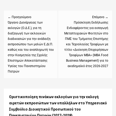
Πλοήγηση
άρθρων
← Προηγούμενο
Επόμενο →
Previous
Όργανο Διενέργειας των
Next
Πρόσκληση Εκδήλωσης
εκλογών (Ο.Δ.Ε.), για τη
Ενδιαφέροντος για εισαγωγή
post:
post:
διεξαγωγή των εκλογικών
Μεταπτυχιακών Φοιτητών στο
διαδικασιών για την ανάδειξη
ΠΜΣ του Τμήματος Επιστήμης
εκπροσώπου των μελών Ε.ΔΙ.Π.
και Τεχνολογίας Τροφίμων με
καθώς και του αναπληρωτή του
τίτλο «Διοίκηση Επιχειρήσεων
στην Κοσμητεία της Σχολής
Τροφίμων ΜΒΑ» (MBA Food
Επιστημών Αποκατάστασης
Business Management) για το
Υγείας του Πανεπιστημίου
ακαδημαϊκό έτος 2026-2027
Πατρών
Οριστικοποίηση πινάκων εκλογέων για την εκλογή
αιρετών εκπροσώπων των υπαλλήλων στο Υπηρεσιακό
Συμβούλιο Διοικητικού Προσωπικού του
Πανεπιστημίου Πατρών (2027-2028)