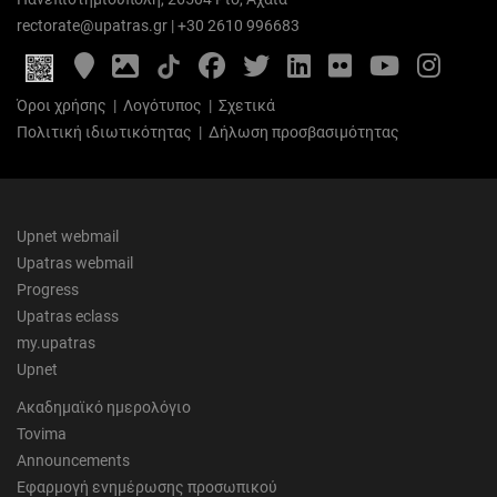
rectorate@upatras.gr
|
+30 2610 996683
Google
Photo
Facebook
Twitter
LinkedIn
Flickr
YouTube
Inst
Maps
Gallery
Όροι χρήσης
|
Λογότυπος
|
Σχετικά
Πολιτική ιδιωτικότητας
|
Δήλωση προσβασιμότητας
Upnet webmail
Upatras webmail
Progress
Upatras eclass
my.upatras
Upnet
Ακαδημαϊκό ημερολόγιο
Tovima
Announcements
Εφαρμογή ενημέρωσης προσωπικού