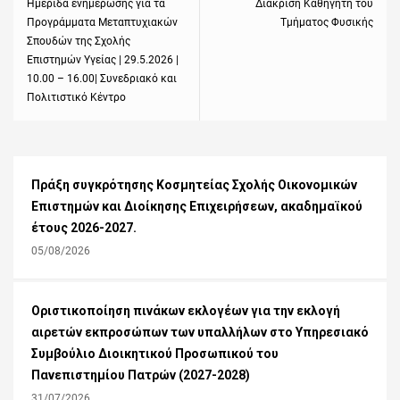
Previous
Ημερίδα ενημέρωσης για τα
Next
Διάκριση Καθηγητή του
Προγράμματα Μεταπτυχιακών
Τμήματος Φυσικής
post:
post:
Σπουδών της Σχολής
Επιστημών Υγείας | 29.5.2026 |
10.00 – 16.00| Συνεδριακό και
Πολιτιστικό Κέντρο
Πράξη συγκρότησης Κοσμητείας Σχολής Οικονομικών
Επιστημών και Διοίκησης Επιχειρήσεων, ακαδημαϊκού
έτους 2026-2027.
05/08/2026
Οριστικοποίηση πινάκων εκλογέων για την εκλογή
αιρετών εκπροσώπων των υπαλλήλων στο Υπηρεσιακό
Συμβούλιο Διοικητικού Προσωπικού του
Πανεπιστημίου Πατρών (2027-2028)
31/07/2026