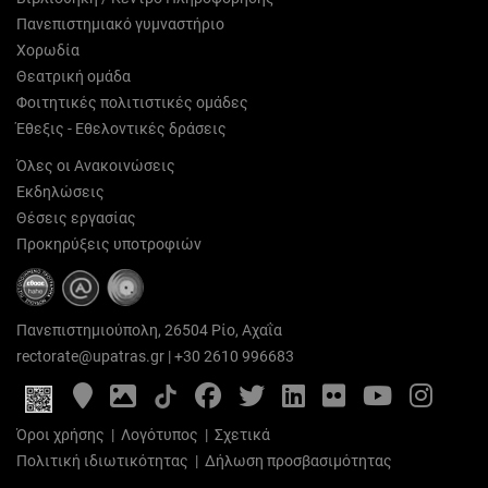
Πανεπιστημιακό γυμναστήριο
Χορωδία
Θεατρική ομάδα
Φοιτητικές πολιτιστικές ομάδες
Έθεξις - Εθελοντικές δράσεις
Όλες οι Ανακοινώσεις
Εκδηλώσεις
Θέσεις εργασίας
Προκηρύξεις υποτροφιών
Πανεπιστημιούπολη, 26504 Ρίο, Αχαΐα
rectorate@upatras.gr
|
+30 2610 996683
Google
Photo
Facebook
Twitter
LinkedIn
Flickr
YouTube
Inst
Maps
Gallery
Όροι χρήσης
|
Λογότυπος
|
Σχετικά
Πολιτική ιδιωτικότητας
|
Δήλωση προσβασιμότητας