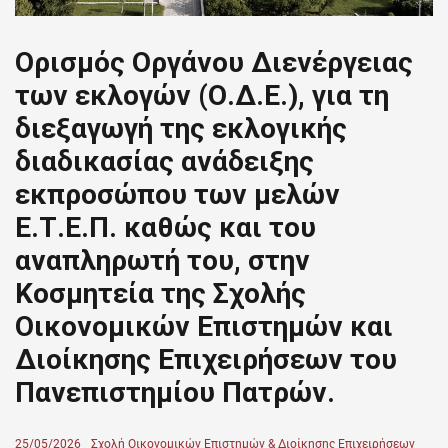
Ορισμός Οργάνου Διενέργειας
των εκλογών (Ο.Δ.Ε.), για τη
διεξαγωγή της εκλογικής
διαδικασίας ανάδειξης
εκπροσώπου των μελών
Ε.Τ.Ε.Π. καθώς και του
αναπληρωτή του, στην
Κοσμητεία της Σχολής
Οικονομικών Επιστημών και
Διοίκησης Επιχειρήσεων του
Πανεπιστημίου Πατρών.
Posted
25/05/2026
Author
Σχολή Οικονομικών Επιστημών & Διοίκησης Επιχειρήσεων