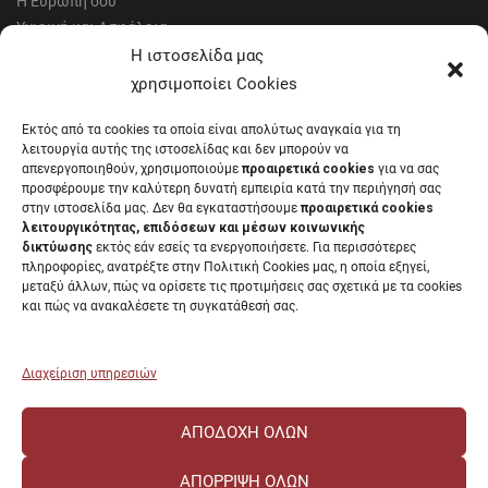
Η Ευρώπη σου
Υγιεινή και Ασφάλεια
Έντυπα Οικονομικής Υπηρεσίας
Η ιστοσελίδα μας
Έντυπα Διοικητικών Υπηρεσιών
χρησιμοποίει Cookies
Διαύγεια
Εκτός από τα cookies τα οποία είναι απολύτως αναγκαία για τη
Μητρώα αξιολογητών
λειτουργία αυτής της ιστοσελίδας και δεν μπορούν να
Δημόσια Διαβούλευση
απενεργοποιηθούν, χρησιμοποιούμε
προαιρετικά cookies
για να σας
προσφέρουμε την καλύτερη δυνατή εμπειρία κατά την περιήγησή σας
Συνεδριάσεις Συγκλήτου
στην ιστοσελίδα μας. Δεν θα εγκαταστήσουμε
προαιρετικά cookies
Συνεδριάσεις Συμβουλίου Διοίκησης
λειτουργικότητας, επιδόσεων και μέσων κοινωνικής
EUNICoast European University
δικτύωσης
εκτός εάν εσείς τα ενεργοποιήσετε. Για περισσότερες
πληροφορίες, ανατρέξτε στην Πολιτική Cookies μας, η οποία εξηγεί,
μεταξύ άλλων, πώς να ορίσετε τις προτιμήσεις σας σχετικά με τα cookies
και πώς να ανακαλέσετε τη συγκατάθεσή σας.
ΠΑΝΕΠΙΣΤΗΜΙΟ ΠΑΤΡΩΝ Ελληνικό δημόσιο εκπαιδευτικό ίδρυμα που
λειτουργεί σύμφωνα με την
Νομοθεσία
.
Διαχείριση υπηρεσιών
ΑΠΟΔΟΧΉ ΌΛΩΝ
ΑΠΌΡΡΙΨΗ ΌΛΩΝ