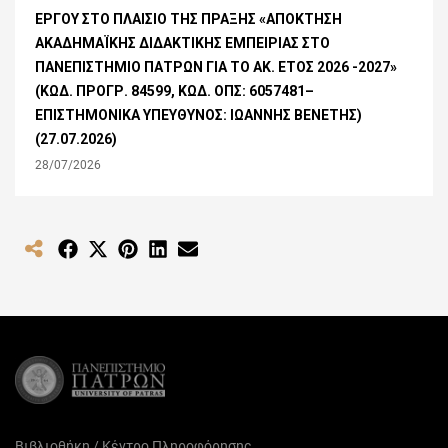
ΕΡΓΟΥ ΣΤΟ ΠΛΑΙΣΙΟ ΤΗΣ ΠΡΑΞΗΣ «ΑΠΟΚΤΗΣΗ
ΑΚΑΔΗΜΑΪΚΗΣ ΔΙΔΑΚΤΙΚΗΣ ΕΜΠΕΙΡΙΑΣ ΣΤΟ
ΠΑΝΕΠΙΣΤΗΜΙΟ ΠΑΤΡΩΝ ΓΙΑ ΤΟ ΑΚ. ΕΤΟΣ 2026 -2027»
(ΚΩΔ. ΠΡΟΓΡ. 84599, ΚΩΔ. ΟΠΣ: 6057481–
ΕΠΙΣΤΗΜΟΝΙΚΑ ΥΠΕΥΘΥΝΟΣ: ΙΩΑΝΝΗΣ ΒΕΝΕΤΗΣ)
(27.07.2026)
28/07/2026
Share
Share
Share
Share
Share
on
on
on
on
on
Facebook
X
Pinterest
LinkedIn
Email
(Twitter)
Βιβλιοθήκη / Κέντρο Πληροφόρησης