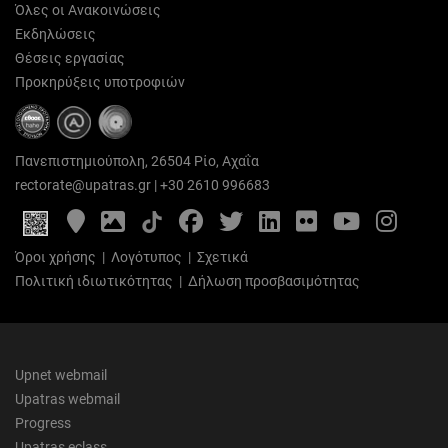
Όλες οι Ανακοινώσεις
Εκδηλώσεις
Θέσεις εργασίας
Προκηρύξεις υποτροφιών
Πανεπιστημιούπολη, 26504 Ρίο, Αχαΐα
rectorate@upatras.gr
|
+30 2610 996683
Google
Photo
Facebook
Twitter
LinkedIn
Flickr
YouTube
Inst
Maps
Gallery
Όροι χρήσης
|
Λογότυπος
|
Σχετικά
Πολιτική ιδιωτικότητας
|
Δήλωση προσβασιμότητας
Upnet webmail
Upatras webmail
Progress
Upatras eclass