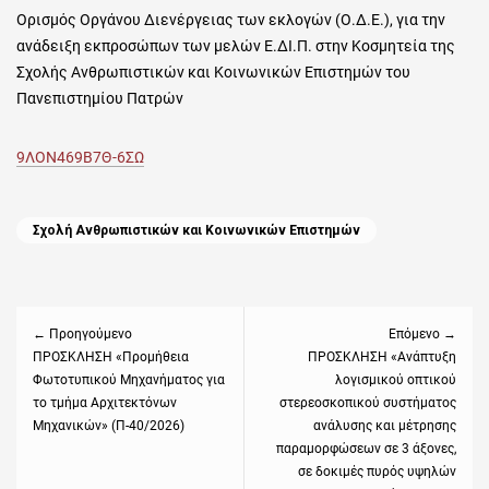
Ορισμός Οργάνου Διενέργειας των εκλογών (Ο.Δ.Ε.), για την
ανάδειξη εκπροσώπων των μελών Ε.ΔΙ.Π. στην Κοσμητεία της
Σχολής Ανθρωπιστικών και Κοινωνικών Επιστημών του
Πανεπιστημίου Πατρών
9ΛΟΝ469Β7Θ-6ΣΩ
Categories
Σχολή Ανθρωπιστικών και Κοινωνικών Επιστημών
Πλοήγηση
άρθρων
← Προηγούμενο
Επόμενο →
Previous
ΠΡΟΣΚΛΗΣΗ «Προμήθεια
Next
ΠΡΟΣΚΛΗΣΗ «Ανάπτυξη
Φωτοτυπικού Μηχανήματος για
λογισμικού οπτικού
post:
post:
το τμήμα Αρχιτεκτόνων
στερεοσκοπικού συστήματος
Μηχανικών» (Π-40/2026)
ανάλυσης και μέτρησης
παραμορφώσεων σε 3 άξονες,
σε δοκιμές πυρός υψηλών