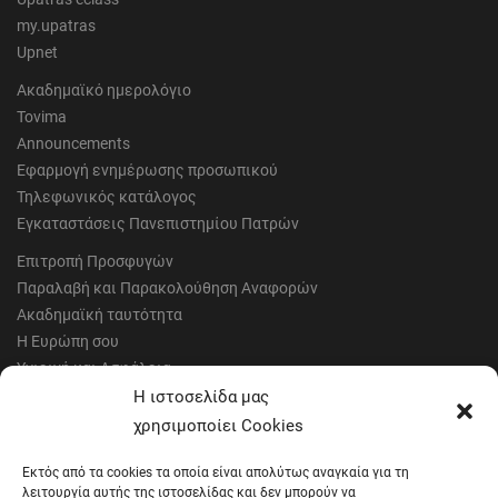
my.upatras
Upnet
Ακαδημαϊκό ημερολόγιο
Tovima
Announcements
Εφαρμογή ενημέρωσης προσωπικού
Τηλεφωνικός κατάλογος
Εγκαταστάσεις Πανεπιστημίου Πατρών
Επιτροπή Προσφυγών
Παραλαβή και Παρακολούθηση Αναφορών
Ακαδημαϊκή ταυτότητα
Η Ευρώπη σου
Υγιεινή και Ασφάλεια
Έντυπα Οικονομικής Υπηρεσίας
Η ιστοσελίδα μας
Έντυπα Διοικητικών Υπηρεσιών
χρησιμοποίει Cookies
Διαύγεια
Εκτός από τα cookies τα οποία είναι απολύτως αναγκαία για τη
Μητρώα αξιολογητών
λειτουργία αυτής της ιστοσελίδας και δεν μπορούν να