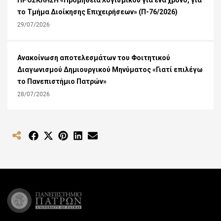
ΠΡΟΣΚΛΗΣΗ «Προμήθεια λογισμικού για ένα χρόνο, για
το Τμήμα Διοίκησης Επιχειρήσεων» (Π-76/2026)
29/07/2026
Ανακοίνωση αποτελεσμάτων του Φοιτητικού
Διαγωνισμού Δημιουργικού Μηνύματος «Γιατί επιλέγω
το Πανεπιστήμιο Πατρών»
28/07/2026
Share
Share
Share
Share
Share
on
on
on
on
on
Facebook
X
Pinterest
LinkedIn
Email
(Twitter)