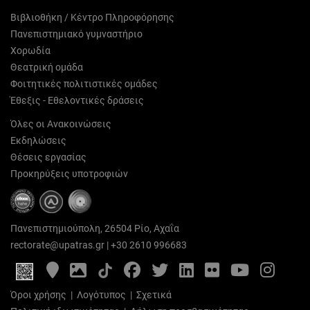
Βιβλιοθήκη / Κέντρο Πληροφόρησης
Πανεπιστημιακό γυμναστήριο
Χορωδία
Θεατρική ομάδα
Φοιτητικές πολιτιστικές ομάδες
Έθεξις - Εθελοντικές δράσεις
Όλες οι Ανακοινώσεις
Εκδηλώσεις
Θέσεις εργασίας
Προκηρύξεις υποτροφιών
Πανεπιστημιούπολη, 26504 Ρίο, Αχαΐα
rectorate@upatras.gr
|
+30 2610 996683
Google
Photo
Facebook
Twitter
LinkedIn
Flickr
YouTube
Inst
Maps
Gallery
Όροι χρήσης
|
Λογότυπος
|
Σχετικά