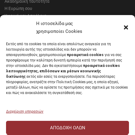
Ακαδημαϊκή ταυτότητα
Η Ευρώπη σου
Υγιεινή και Ασφάλεια
Έντυπα Οικονομικής Υπηρεσίας
Η ιστοσελίδα μας
Έντυπα Διοικητικών Υπηρεσιών
χρησιμοποίει Cookies
Διαύγεια
Εκτός από τα cookies τα οποία είναι απολύτως αναγκαία για τη
Μητρώα αξιολογητών
λειτουργία αυτής της ιστοσελίδας και δεν μπορούν να
Δημόσια Διαβούλευση
απενεργοποιηθούν, χρησιμοποιούμε
προαιρετικά cookies
για να σας
προσφέρουμε την καλύτερη δυνατή εμπειρία κατά την περιήγησή σας
Συνεδριάσεις Συγκλήτου
στην ιστοσελίδα μας. Δεν θα εγκαταστήσουμε
προαιρετικά cookies
Συνεδριάσεις Συμβουλίου Διοίκησης
λειτουργικότητας, επιδόσεων και μέσων κοινωνικής
EUNICoast European University
δικτύωσης
εκτός εάν εσείς τα ενεργοποιήσετε. Για περισσότερες
πληροφορίες, ανατρέξτε στην Πολιτική Cookies μας, η οποία εξηγεί,
μεταξύ άλλων, πώς να ορίσετε τις προτιμήσεις σας σχετικά με τα cookies
και πώς να ανακαλέσετε τη συγκατάθεσή σας.
ΠΑΝΕΠΙΣΤΗΜΙΟ ΠΑΤΡΩΝ Ελληνικό δημόσιο εκπαιδευτικό ίδρυμα που
λειτουργεί σύμφωνα με την
Νομοθεσία
.
Διαχείριση υπηρεσιών
ΑΠΟΔΟΧΉ ΌΛΩΝ