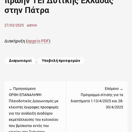
πρώην ΤΕΙ Δυτικής Ελλάδας
στην Πάτρα
Posted
27/03/2025
Author
admin
on
Διακήρυξη (
αρχείο PDF
)
Categories
Διαγωνισμοί
,
Υποβολή προσφορών
Πλοήγηση
άρθρων
← Προηγούμενο
Επόμενο →
Previous
ΟΡΘΗ ΕΠΑΝΑΛΗΨΗ
Next
Πρόγραμμα σίτισης για τα
Πλειοδοτικός Διαγωνισμός με
διαστήματα 1-13/4/2025 και 28-
post:
post:
κλειστές έγγραφες προσφορές
30/4/2025
για την ανάδειξη αναδόχου
εκμετάλλευσης του κυλικείου
που βρίσκεται εντός του