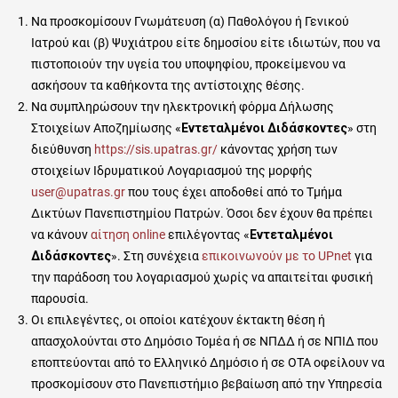
Να προσκομίσουν Γνωμάτευση (α) Παθολόγου ή Γενικού
Ιατρού και (β) Ψυχιάτρου είτε δημοσίου είτε ιδιωτών, που να
πιστοποιούν την υγεία του υποψηφίου, προκείμενου να
ασκήσουν τα καθήκοντα της αντίστοιχης θέσης.
Να συμπληρώσουν την ηλεκτρονική φόρμα Δήλωσης
Στοιχείων Αποζημίωσης «
Εντεταλμένοι Διδάσκοντες
» στη
διεύθυνση
https://sis.upatras.gr/
κάνοντας χρήση των
στοιχείων Ιδρυματικού Λογαριασμού της μορφής
user@upatras.gr
που τους έχει αποδοθεί από το Τμήμα
Δικτύων Πανεπιστημίου Πατρών. Όσοι δεν έχουν θα πρέπει
να κάνουν
αίτηση online
επιλέγοντας «
Εντεταλμένοι
Διδάσκοντες
». Στη συνέχεια
επικοινωνούν με το UPnet
για
την παράδοση του λογαριασμού χωρίς να απαιτείται φυσική
παρουσία.
Οι επιλεγέντες, οι οποίοι κατέχουν έκτακτη θέση ή
απασχολούνται στο Δημόσιο Τομέα ή σε ΝΠΔΔ ή σε ΝΠΙΔ που
εποπτεύονται από το Ελληνικό Δημόσιο ή σε ΟΤΑ οφείλουν να
προσκομίσουν στο Πανεπιστήμιο βεβαίωση από την Υπηρεσία