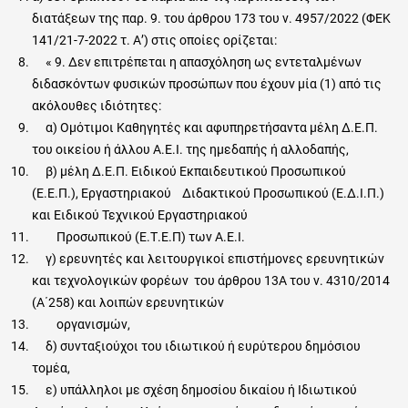
διατάξεων της παρ. 9. του άρθρου 173 του ν. 4957/2022 (ΦΕΚ
141/21-7-2022 τ. Α’) στις οποίες ορίζεται:
« 9. Δεν επιτρέπεται η απασχόληση ως εντεταλμένων
διδασκόντων φυσικών προσώπων που έχουν μία (1) από τις
ακόλουθες ιδιότητες:
α) Ομότιμοι Καθηγητές και αφυπηρετήσαντα μέλη Δ.Ε.Π.
του οικείου ή άλλου Α.Ε.Ι. της ημεδαπής ή αλλοδαπής,
β) μέλη Δ.Ε.Π. Ειδικού Εκπαιδευτικού Προσωπικού
(Ε.Ε.Π.), Εργαστηριακού Διδακτικού Προσωπικού (Ε.Δ.Ι.Π.)
και Ειδικού Τεχνικού Εργαστηριακού
Προσωπικού (Ε.Τ.Ε.Π) των Α.Ε.Ι.
γ) ερευνητές και λειτουργικοί επιστήμονες ερευνητικών
και τεχνολογικών φορέων του άρθρου 13Α του ν. 4310/2014
(Α΄258) και λοιπών ερευνητικών
οργανισμών,
δ) συνταξιούχοι του ιδιωτικού ή ευρύτερου δημόσιου
τομέα,
ε) υπάλληλοι με σχέση δημοσίου δικαίου ή Ιδιωτικού