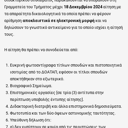
διδακτορικού διπλώματος παρακαλούνται να υποβάλουν στη
Γραμματεία του Τμήματος μέχρι
18 Δεκεμβρίου 2024
αίτηση με
τα απαραίτητα δικαιολογητικά τα οποία πρέπει να φέρουν
αρίθμηση
αποκλειστικά σε ηλεκτρονική μορφή
και να
δηλώσουν το γνωστικό αντικείμενο για το οποίο ισχύει η αίτησή
τους.
Η αίτηση θα πρέπει να συνοδεύεται από:
Ευκρινή φωτοαντίγραφα τίτλων σπουδών και πιστοποιητικά
ισοτιμίας από το ΔΟΑΤΑΠ, εφόσον οι τίτλοι σπουδών
αποκτήθηκαν στο εξωτερικό.
Βιογραφικό Σημείωμα.
Επιστημονικές εργασίες [σε τρία (3) αντίτυπα στην
περίπτωση υποβολής έντυπης αίτησης].
Διδακτορική διατριβή και άλλα επιστημονικά δημοσιεύματα.
Φωτοτυπία και των δύο όψεων αστυνομικής ταυτότητας.
Υπεύθυνη δήλωση ότι:
α) δεν εμπίπτουν σε καμία από τις περιπτώσεις των