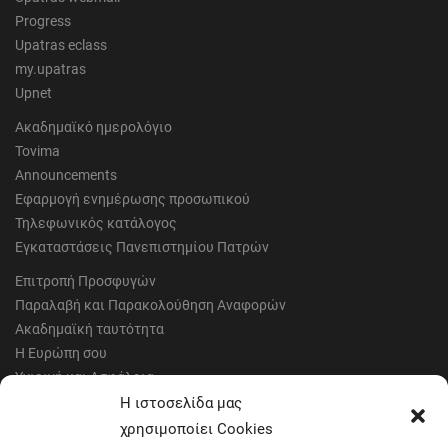
Progress
Upatras eclass
my.upatras
Upnet
Ακαδημαϊκό ημερολόγιο
Tovima
Announcements
Εφαρμογή ενημέρωσης προσωπικού
Τηλεφωνικός κατάλογος
Εγκαταστάσεις Πανεπιστημίου Πατρών
Επιτροπή Προσφυγών
Παραλαβή και Παρακολούθηση Αναφορών
Ακαδημαϊκή ταυτότητα
Η Ευρώπη σου
Υγιεινή και Ασφάλεια
Έντυπα Οικονομικής Υπηρεσίας
Η ιστοσελίδα μας
Έντυπα Διοικητικών Υπηρεσιών
χρησιμοποίει Cookies