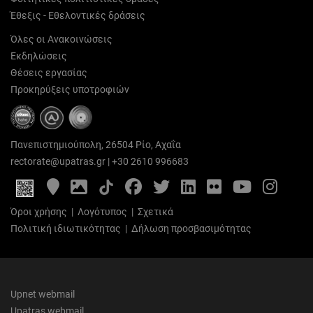
Έθεξις - Εθελοντικές δράσεις
Όλες οι Ανακοινώσεις
Εκδηλώσεις
Θέσεις εργασίας
Προκηρύξεις υποτροφιών
Πανεπιστημιούπολη, 26504 Ρίο, Αχαΐα
rectorate@upatras.gr
|
+30 2610 996683
Google
Photo
Facebook
Twitter
LinkedIn
Flickr
YouTube
Inst
Maps
Gallery
Όροι χρήσης
|
Λογότυπος
|
Σχετικά
Πολιτική ιδιωτικότητας
|
Δήλωση προσβασιμότητας
Upnet webmail
Upatras webmail