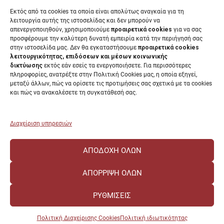
Διαύγεια
Εκτός από τα cookies τα οποία είναι απολύτως αναγκαία για τη
Μητρώα αξιολογητών
λειτουργία αυτής της ιστοσελίδας και δεν μπορούν να
Δημόσια Διαβούλευση
απενεργοποιηθούν, χρησιμοποιούμε
προαιρετικά cookies
για να σας
προσφέρουμε την καλύτερη δυνατή εμπειρία κατά την περιήγησή σας
Συνεδριάσεις Συγκλήτου
στην ιστοσελίδα μας. Δεν θα εγκαταστήσουμε
προαιρετικά cookies
Συνεδριάσεις Συμβουλίου Διοίκησης
λειτουργικότητας, επιδόσεων και μέσων κοινωνικής
EUNICoast European University
δικτύωσης
εκτός εάν εσείς τα ενεργοποιήσετε. Για περισσότερες
πληροφορίες, ανατρέξτε στην Πολιτική Cookies μας, η οποία εξηγεί,
μεταξύ άλλων, πώς να ορίσετε τις προτιμήσεις σας σχετικά με τα cookies
και πώς να ανακαλέσετε τη συγκατάθεσή σας.
ΠΑΝΕΠΙΣΤΗΜΙΟ ΠΑΤΡΩΝ Ελληνικό δημόσιο εκπαιδευτικό ίδρυμα που
λειτουργεί σύμφωνα με την
Νομοθεσία
.
Διαχείριση υπηρεσιών
ΑΠΟΔΟΧΉ ΌΛΩΝ
ΑΠΌΡΡΙΨΗ ΌΛΩΝ
ΡΥΘΜΊΣΕΙΣ
Πολιτική Διαχείρισης Cookies
Πολιτική ιδιωτικότητας