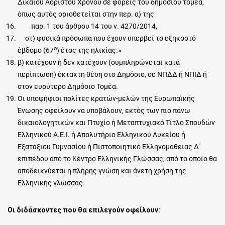
Δικαίου Αορίστου Χρόνου σε φορείς του δημοσίου τομέα,
όπως αυτός οριοθετείται στην περ. α) της
παρ. 1 του άρθρου 14 του ν. 4270/2014,
στ) φυσικά πρόσωπα που έχουν υπερβεί το εξηκοστό
ο
έβδομο (67
) έτος της ηλικίας.»
β) κατέχουν ή δεν κατέχουν (συμπληρώνεται κατά
περίπτωση) έκτακτη θέση στο Δημόσιο, σε ΝΠΔΔ ή ΝΠΙΔ ή
στον ευρύτερο Δημόσιο Τομέα.
Οι υποψήφιοι πολίτες κρατών-μελών της Ευρωπαϊκής
Ένωσης οφείλουν να υποβάλουν, εκτός των πιο πάνω
δικαιολογητικών και Πτυχίο ή Μεταπτυχιακό Τίτλο Σπουδών
Ελληνικού Α.Ε.Ι. ή Απολυτήριο Ελληνικού Λυκείου ή
Εξατάξιου Γυμνασίου ή Πιστοποιητικό Ελληνομάθειας Δ΄
επιπέδου από το Κέντρο Ελληνικής Γλώσσας, από το οποίο θα
αποδεικνύεται η πλήρης γνώση και άνετη χρήση της
Ελληνικής γλώσσας.
Οι διδάσκοντες που θα επιλεγούν οφείλουν
: