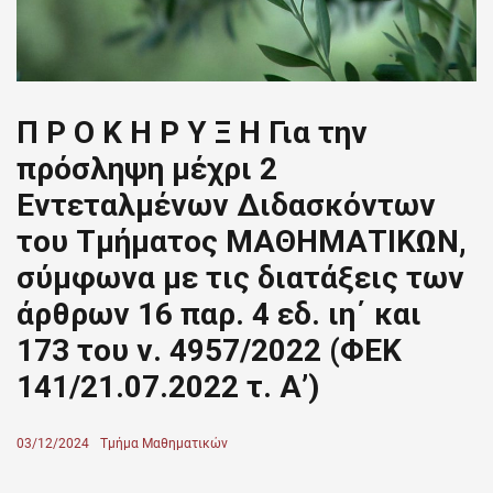
Π Ρ Ο Κ Η Ρ Υ Ξ Η Για την
πρόσληψη μέχρι 2
Εντεταλμένων Διδασκόντων
του Τμήματος ΜΑΘΗΜΑΤΙΚΩΝ,
σύμφωνα με τις διατάξεις των
άρθρων 16 παρ. 4 εδ. ιη΄ και
173 του ν. 4957/2022 (ΦΕΚ
141/21.07.2022 τ. Α’)
Posted
03/12/2024
Author
Τμήμα Μαθηματικών
on