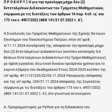
Π Ρ Ο Κ Η Ρ Υ Ξ Η γ
ια την πρόσληψη μέχρι δύο (2)
Εντεταλμένων Διδασκόντων του Τμήματος Μαθηματικών,
σύμφωνα με τις διατάξεις των άρθρων 16 παρ. 4 εδ. ιη΄ και
173 του ν. 4957/2022 (ΦΕΚ 141/21.07.2022 τ. Α’).
Η Συνέλευση του Τμήματος Μαθηματικών της Σχολής Θετικών
Επιστημών του Πανεπιστημίου Πατρών, στην υπ’ αριθ.:
4/11.11.2024 συνεδρίασή της, αποφάσισε την πρόσληψη μέχρι
δύο (2) Εντεταλμένων Διδασκόντων (κατόπιν κατανομής 0,6
θέσεων Εντεταλμένων Διδασκόντων στο Τμήμα Μαθηματικών),
με σχέση εργασίας ιδιωτικού δικαίου ορισμένου χρόνου για το
εαρινό εξάμηνο του Ακαδημαϊκού Έτους 2024-2025 κατόπιν της
υπ’ αριθμ. Φ11/131220/Ζ2/04.11.2024 Υπουργικής Απόφασης
και της υπ’ αριθμ. 239/21.11.2024 απόφασης της Συγκλήτου
σύμφωνα με τις διατάξεις του άρθρου 173 του ν. 4957/2022
(ΦΕΚ 141/21.07.2022 τ. Α’), στο γνωστικό αντικείμενο:
Α. Προγραμματισμός με Python για τη διδασκαλία του