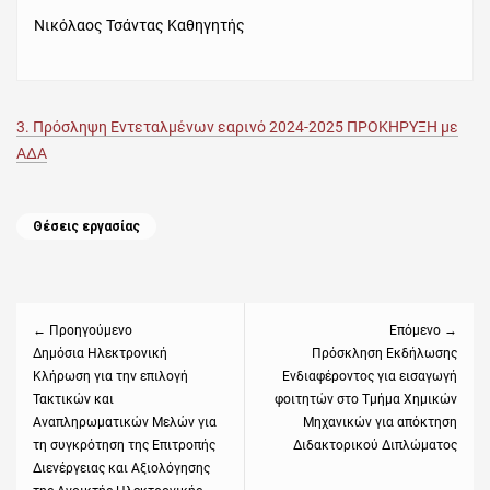
Νικόλαος Τσάντας Καθηγητής
3. Πρόσληψη Εντεταλμένων εαρινό 2024-2025 ΠΡΟΚΗΡΥΞΗ με
ΑΔΑ
Categories
Θέσεις εργασίας
Πλοήγηση
άρθρων
← Προηγούμενο
Επόμενο →
Previous
Δημόσια Ηλεκτρονική
Next
Πρόσκληση Εκδήλωσης
Κλήρωση για την επιλογή
Ενδιαφέροντος για εισαγωγή
post:
post:
Τακτικών και
φοιτητών στο Τμήμα Χημικών
Αναπληρωματικών Μελών για
Μηχανικών για απόκτηση
τη συγκρότηση της Επιτροπής
Διδακτορικού Διπλώματος
Διενέργειας και Αξιολόγησης