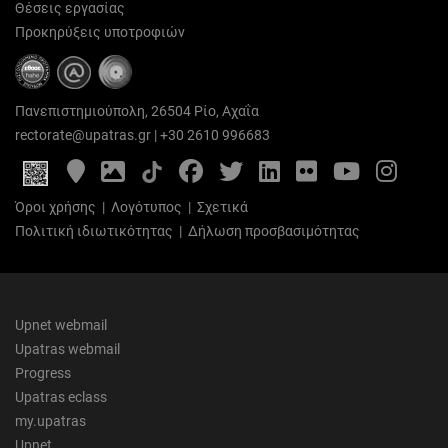
Θέσεις εργασίας
Προκηρύξεις υποτροφιών
Πανεπιστημιούπολη, 26504 Ρίο, Αχαΐα
rectorate@upatras.gr
|
+30 2610 996683
Google
Photo
Facebook
Twitter
LinkedIn
Flickr
YouTube
Inst
Maps
Gallery
Όροι χρήσης
|
Λογότυπος
|
Σχετικά
Πολιτική ιδιωτικότητας
|
Δήλωση προσβασιμότητας
Upnet webmail
Upatras webmail
Progress
Upatras eclass
my.upatras
Upnet