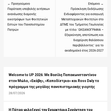
← Προηγούμενο
Επόμενο →
Previous
Παράταση υποβολής αιτήσεων
Next
Πρόσκληση Εκδήλωσης
ανανέωσης διαμονής
Ενδιαφέροντος για εισαγωγή
post:
post:
οικοτρόφων των Φοιτητικών
Μεταπτυχιακών Φοιτητών στο
Εστιών του Πανεπιστημίου
ΔΠΜΣ του Τμήματος Γεωλογίας
Πατρών
με τίτλο ¨ΩΚΕΑΝΟΓΡΑΦΙΑ –
Eξερεύνηση, αποτύπωση και
διαχείριση θαλάσσιου
περιβάλλοντος¨ για το
ακαδημαϊκό έτος 2026-2027
Welcome to UP 2026: Με Βασίλη Παπακωνσταντίνου
στον Μώλο, «Εκάβη», «Καποδίστρια» και Ross Daly το
πρόγραμμα της μεγάλης πανεπιστημιακής γιορτής
28/07/2026
Η Πάτρα φιλοξενεί την Εναρκτήρια Συνάντηση του