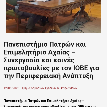
Πανεπιστήμιο Πατρών και
Επιμελητήριο Αχαΐας –
Συνεργασία και κοινές
πρωτοβουλίες με τον ΙΟΒΕ για
την Περιφερειακή Ανάπτυξη
Posted
12/06/2026
Author
Τμήμα Δημοσίων Σχέσεων & Εκδηλώσεων
on
Πανεπιστήμιο Πατρών και Επιμελητήριο Αχαΐας –
Συνεργασία και κοινές πρωτοβουλίες με τον ΙΟΒΕ για την