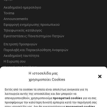
Ακαδημαϊκό ημερολόγιο
Tovima
Announcements
Εφαρμογή ενημέρωσης προσωπικού
Τηλεφωνικός κατάλογος
Εγκαταστάσεις Πανεπιστημίου Πατρών
Επιτροπή Προσφυγών
Παραλαβή και Παρακολούθηση Αναφορών
Ακαδημαϊκή ταυτότητα
Η Ευρώπη σου
Υγιεινή και Ασφάλεια
Έντυπα Οικονομικής Υπηρεσίας
Η ιστοσελίδα μας
Έντυπα Διοικητικών Υπηρεσιών
χρησιμοποίει Cookies
Διαύγεια
Εκτός από τα cookies τα οποία είναι απολύτως αναγκαία για τη
Μητρώα αξιολογητών
λειτουργία αυτής της ιστοσελίδας και δεν μπορούν να
Δημόσια Διαβούλευση
απενεργοποιηθούν, χρησιμοποιούμε
προαιρετικά cookies
για να σας
προσφέρουμε την καλύτερη δυνατή εμπειρία κατά την περιήγησή σας
Συνεδριάσεις Συγκλήτου
στην ιστοσελίδα μας. Δεν θα εγκαταστήσουμε
προαιρετικά cookies