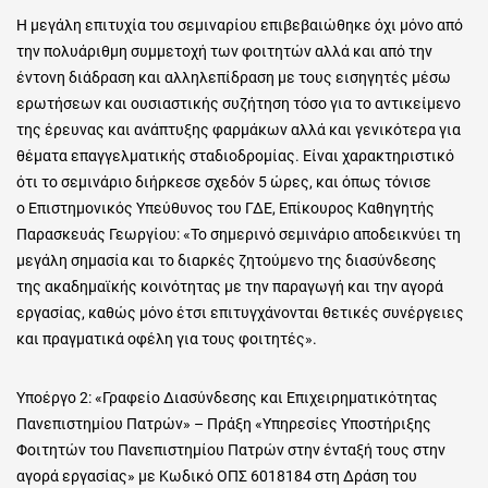
Η μεγάλη επιτυχία του σεμιναρίου επιβεβαιώθηκε όχι μόνο από
την πολυάριθμη συμμετοχή των φοιτητών αλλά και από την
έντονη διάδραση και αλληλεπίδραση με τους εισηγητές μέσω
ερωτήσεων και ουσιαστικής συζήτηση τόσο για το αντικείμενο
της έρευνας και ανάπτυξης φαρμάκων αλλά και γενικότερα για
θέματα επαγγελματικής σταδιοδρομίας. Είναι χαρακτηριστικό
ότι το σεμινάριο διήρκεσε σχεδόν 5 ώρες, και όπως τόνισε
ο Επιστημονικός Υπεύθυνος του ΓΔΕ, Επίκουρος Καθηγητής
Παρασκευάς Γεωργίου: «Το σημερινό σεμινάριο αποδεικνύει τη
μεγάλη σημασία και το διαρκές ζητούμενο της διασύνδεσης
της ακαδημαϊκής κοινότητας με την παραγωγή και την αγορά
εργασίας, καθώς μόνο έτσι επιτυγχάνονται θετικές συνέργειες
και πραγματικά οφέλη για τους φοιτητές».
Υποέργο 2: «Γραφείο Διασύνδεσης και Επιχειρηματικότητας
Πανεπιστημίου Πατρών» – Πράξη «Υπηρεσίες Υποστήριξης
Φοιτητών του Πανεπιστημίου Πατρών στην ένταξή τους στην
αγορά εργασίας» με Κωδικό ΟΠΣ 6018184 στη Δράση του