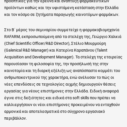
προοπτικές για την έρευνα και ανάπτυξη φαρμακευτικών
προϊόντων καθώς και την υφιστάμενη κατάσταση στην Ελλάδα
και τον κόσμο σε ζητήματα παραγωγής καινοτόμων φαρμάκων.
Στο Β΄ μέρος του σεμιναρίου συμμετείχε η φαρμακοβιομηχανία
RAFARM, εκπροσωπούμενη από τα στελέχη της, Γεώργιο Χαλκιά
(Chief Scientific Officer/R&D Director), Στέλιο Μουρμούρη
(Galenical R&D Manager) και Κατερίνα Καραπάνου (Talent
Acquisition and Development Manager). Τα στελέχη της εταιρείας
παρουσίασαν τη φιλοσοφία της, την προσήλωσή της στην
καινοτομία και τη διαρκή εξέλιξη ως αναπόσπαστο κομμάτι του
ανθρωποκεντρικού της χαρακτήρα, ενώ ανέλυσαν το πώς οι
νέες επενδύσεις σε τεχνολογίες αιχμής δημιουργούν θέσεις
εργασίας για νέους επιστήμονες στην Ελλάδα. Ειδική αναφορά
έγινε στις δεξιότητες και ειδικά στα
soft skills
που πρέπει να
καλλιεργήσουν οι νέοι επιστήμονες προκειμένου να ενταχθούν
αρμονικά και αποτελεσματικά στο σύγχρονο εργασιακό
περιβάλλον.