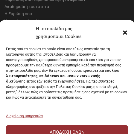
Ακαδημαϊκή ταυτότητα
Η Ευρώπη σου
Υγιεινή και Ασφάλεια
Έντυπα Οικονομικής Υπηρεσίας
Η ιστοσελίδα μας
Έντυπα Διοικητικών Υπηρεσιών
χρησιμοποίει Cookies
Διαύγεια
Εκτός από τα cookies τα οποία είναι απολύτως αναγκαία για τη
Μητρώα αξιολογητών
λειτουργία αυτής της ιστοσελίδας και δεν μπορούν να
Δημόσια Διαβούλευση
απενεργοποιηθούν, χρησιμοποιούμε
προαιρετικά cookies
για να σας
προσφέρουμε την καλύτερη δυνατή εμπειρία κατά την περιήγησή σας
Συνεδριάσεις Συγκλήτου
στην ιστοσελίδα μας. Δεν θα εγκαταστήσουμε
προαιρετικά cookies
Συνεδριάσεις Συμβουλίου Διοίκησης
λειτουργικότητας, επιδόσεων και μέσων κοινωνικής
EUNICoast European University
δικτύωσης
εκτός εάν εσείς τα ενεργοποιήσετε. Για περισσότερες
πληροφορίες, ανατρέξτε στην Πολιτική Cookies μας, η οποία εξηγεί,
μεταξύ άλλων, πώς να ορίσετε τις προτιμήσεις σας σχετικά με τα cookies
και πώς να ανακαλέσετε τη συγκατάθεσή σας.
ΠΑΝΕΠΙΣΤΗΜΙΟ ΠΑΤΡΩΝ Ελληνικό δημόσιο εκπαιδευτικό ίδρυμα που
λειτουργεί σύμφωνα με την
Νομοθεσία
.
Διαχείριση υπηρεσιών
ΑΠΟΔΟΧΉ ΌΛΩΝ