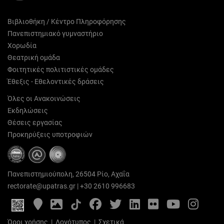
Βιβλιοθήκη / Κέντρο Πληροφόρησης
Πανεπιστημιακό γυμναστήριο
Χορωδία
Θεατρική ομάδα
Φοιτητικές πολιτιστικές ομάδες
Έθεξις - Εθελοντικές δράσεις
Όλες οι Ανακοινώσεις
Εκδηλώσεις
Θέσεις εργασίας
Προκηρύξεις υποτροφιών
Πανεπιστημιούπολη, 26504 Ρίο, Αχαΐα
rectorate@upatras.gr
|
+30 2610 996683
Google
Photo
Facebook
Twitter
LinkedIn
Flickr
YouTube
Inst
Maps
Gallery
Όροι χρήσης
|
Λογότυπος
|
Σχετικά