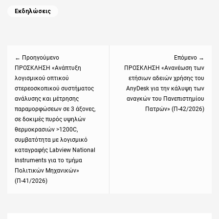
Categories
Εκδηλώσεις
Πλοήγηση
άρθρων
← Προηγούμενο
Επόμενο →
Previous
ΠΡΟΣΚΛΗΣΗ «Ανάπτυξη
Next
ΠΡΟΣΚΛΗΣΗ «Ανανέωση των
λογισμικού οπτικού
ετήσιων αδειών χρήσης του
post:
post:
στερεοσκοπικού συστήματος
AnyDesk για την κάλυψη των
ανάλυσης και μέτρησης
αναγκών του Πανεπιστημίου
παραμορφώσεων σε 3 άξονες,
Πατρών» (Π-42/2026)
σε δοκιμές πυρός υψηλών
θερμοκρασιών >1200C,
συμβατότητα με λογισμικό
καταγραφής Labview National
Instruments για το τμήμα
Πολιτικών Μηχανικών»
(Π-41/2026)