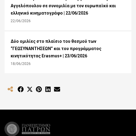
Αγγελόπουλου σε συνομιλία με τον ευρωπαϊκό και
ελληνικό κινηματογράφο | 22/06/2026
22/06/2026
Δύο ομιλίες στο πλαίσιο του θεσμού των
“ΓΕΩΣΥΝΑΝΤΗΣΕΩΝ” και του προγράμματος
κινητικότητας Erasmus+ | 23/06/2026
18/06/2026
Share
Share
Share
Share
Share
on
on
on
on
on
Facebook
X
Pinterest
LinkedIn
Email
(Twitter)