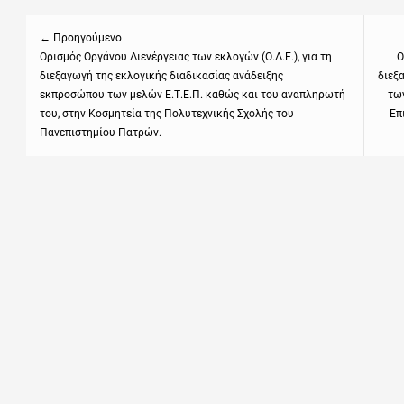
Πλοήγηση
άρθρων
← Προηγούμενο
Previous
Ορισμός Οργάνου Διενέργειας των εκλογών (Ο.Δ.Ε.), για τη
Next
Ο
διεξαγωγή της εκλογικής διαδικασίας ανάδειξης
διεξ
post:
post
εκπροσώπου των μελών Ε.Τ.Ε.Π. καθώς και του αναπληρωτή
των
του, στην Κοσμητεία της Πολυτεχνικής Σχολής του
Επ
Πανεπιστημίου Πατρών.