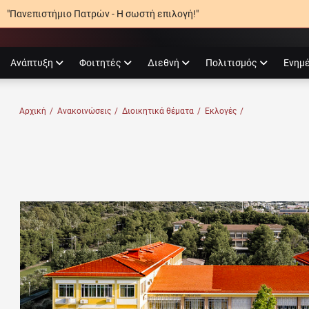
"Πανεπιστήμιο Πατρών - Η σωστή επιλογή!"
agram
Ανάπτυξη
Φοιτητές
Διεθνή
Πολιτισμός
Ενημ
Ο ΠΑΤΡΏΝ
Αρχική
/
Ανακοινώσεις
/
Διοικητικά θέματα
/
Εκλογές
/