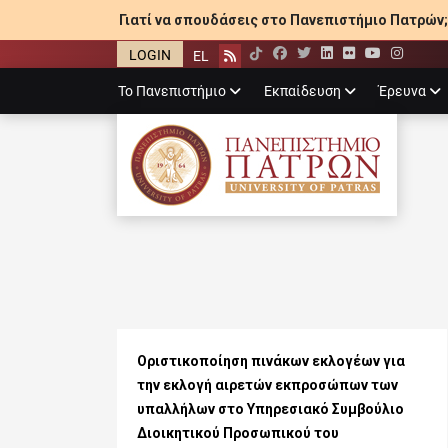
Γιατί να σπουδάσεις στο Πανεπιστήμιο Πατρών;
LOGIN
EL
Facebook
Twitter
LinkedIn
Flickr
YouTube
Inst
Rss
Primary
Το Πανεπιστήμιο
Εκπαίδευση
Έρευνα
menu
ΠΑΝΕΠΙΣΤΉΜΙ
Οριστικοποίηση πινάκων εκλογέων για
την εκλογή αιρετών εκπροσώπων των
υπαλλήλων στο Υπηρεσιακό Συμβούλιο
Διοικητικού Προσωπικού του