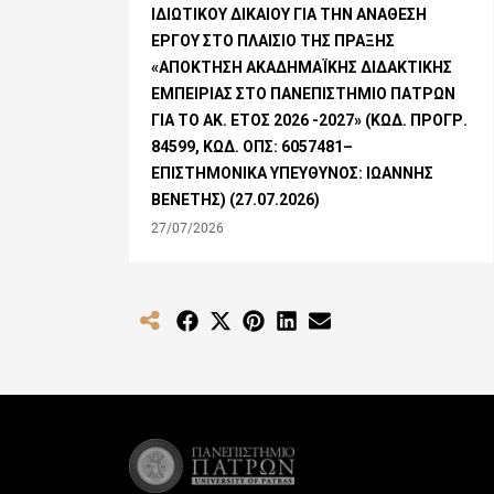
ΙΔΙΩΤΙΚΟΥ ΔΙΚΑΙΟΥ ΓΙΑ ΤΗΝ ΑΝΑΘΕΣΗ
ΕΡΓΟΥ ΣΤΟ ΠΛΑΙΣΙΟ ΤΗΣ ΠΡΑΞΗΣ
«ΑΠΟΚΤΗΣΗ ΑΚΑΔΗΜΑΪΚΗΣ ΔΙΔΑΚΤΙΚΗΣ
ΕΜΠΕΙΡΙΑΣ ΣΤΟ ΠΑΝΕΠΙΣΤΗΜΙΟ ΠΑΤΡΩΝ
ΓΙΑ ΤΟ ΑΚ. ΕΤΟΣ 2026 -2027» (ΚΩΔ. ΠΡΟΓΡ.
84599, ΚΩΔ. ΟΠΣ: 6057481–
ΕΠΙΣΤΗΜΟΝΙΚΑ ΥΠΕΥΘΥΝΟΣ: ΙΩΑΝΝΗΣ
ΒΕΝΕΤΗΣ) (27.07.2026)
27/07/2026
Share
Share
Share
Share
Share
on
on
on
on
on
Facebook
X
Pinterest
LinkedIn
Email
(Twitter)