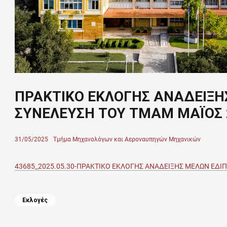
ΠΡΑΚΤΙΚΟ ΕΚΛΟΓΗΣ ΑΝΑΔΕΙΞΗ
ΣΥΝΕΛΕΥΣΗ ΤΟΥ ΤΜΑΜ ΜΑΪΟΣ 
Posted
31/05/2025
Author
Τμήμα Μηχανολόγων και Αεροναυπηγών Μηχανικών
on
43685_2025.05.30-ΠΡΑΚΤΙΚΟ ΕΚΛΟΓΗΣ ΑΝΑΔΕΙΞΗΣ ΜΕΛΩΝ ΕΔΙΠ
Categories
Εκλογές