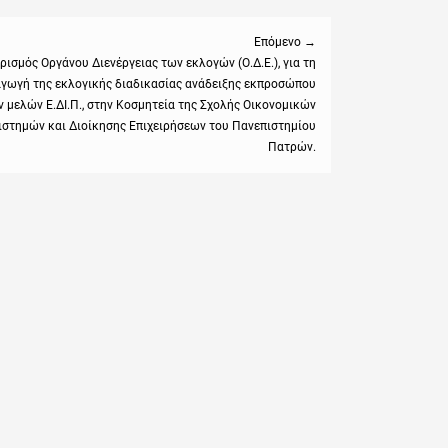
Επόμενο →
ρισμός Οργάνου Διενέργειας των εκλογών (Ο.Δ.Ε.), για τη
αγωγή της εκλογικής διαδικασίας ανάδειξης εκπροσώπου
:
 μελών Ε.ΔΙ.Π., στην Κοσμητεία της Σχολής Οικονομικών
ιστημών και Διοίκησης Επιχειρήσεων του Πανεπιστημίου
Πατρών.