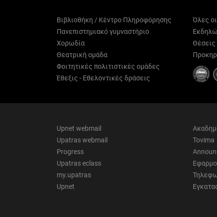
Βιβλιοθήκη / Κέντρο Πληροφόρησης
Όλες ο
Πανεπιστημιακό γυμναστήριο
Εκδηλώ
Χορωδία
Θέσεις
Θεατρική ομάδα
Προκηρ
Φοιτητικές πολιτιστικές ομάδες
Έθεξις - Εθελοντικές δράσεις
Upnet webmail
Ακαδημ
Upatras webmail
Tovima
Progress
Announ
Upatras eclass
Εφαρμο
my.upatras
Τηλεφω
Upnet
Εγκατα