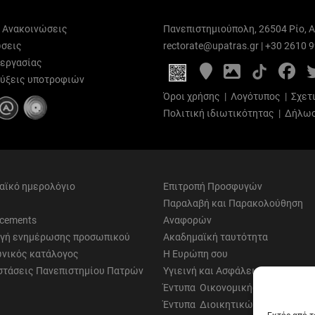
ι Ανακοινώσεις
Πανεπιστημιούπολη, 26504 Ρίο, Α
σεις
rectorate@upatras.gr
|
+30 2610 
 εργασίας
Google
Photo
Fa
Maps
Gallery
ύξεις υποτροφιών
Όροι χρήσης
|
Λογότυπος
|
Σχετ
Πολιτική ιδιωτικότητας
|
Δήλωσ
αϊκό ημερολόγιο
Επιτροπή Προσφυγών
Παραλαβή και Παρακολούθηση
cements
Αναφορών
γή ενημέρωσης προσωπικού
Ακαδημαϊκή ταυτότητα
νικός κατάλογος
Η Ευρώπη σου
στάσεις Πανεπιστημίου Πατρών
Υγιεινή και Ασφάλεια
Έντυπα Οικονομικής Υπηρεσίας
Έντυπα Διοικητικών Υπηρεσιών