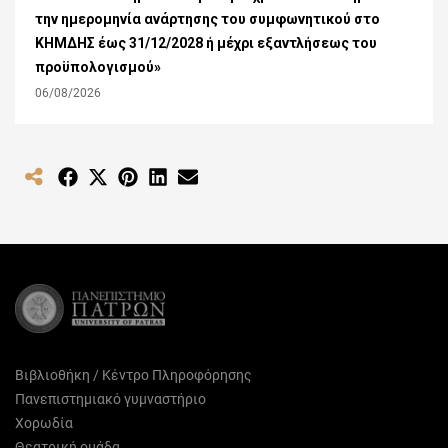
την ημερομηνία ανάρτησης του συμφωνητικού στο
ΚΗΜΔΗΣ έως 31/12/2028 ή μέχρι εξαντλήσεως του
προϋπολογισμού»
06/08/2026
Share
Share
Share
Share
Share
on
on
on
on
on
Facebook
X
Pinterest
LinkedIn
Email
(Twitter)
Βιβλιοθήκη / Κέντρο Πληροφόρησης
Πανεπιστημιακό γυμναστήριο
Χορωδία
Θεατρική ομάδα