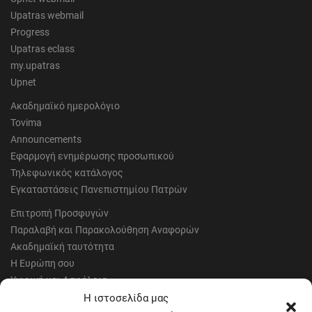
Upatras webmail
Progress
Upatras eclass
my.upatras
Upnet
Ακαδημαϊκό ημερολόγιο
Tovima
Announcements
Εφαρμογή ενημέρωσης προσωπικού
Τηλεφωνικός κατάλογος
Εγκαταστάσεις Πανεπιστημίου Πατρών
Επιτροπή Προσφυγών
Παραλαβή και Παρακολούθηση Αναφορών
Ακαδημαϊκή ταυτότητα
Η Ευρώπη σου
Υγιεινή και Ασφάλεια
Έντυπα Οικονομικής Υπηρεσίας
Η ιστοσελίδα μας