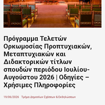
Πρόγραμμα Τελετών
Ορκωμοσίας Προπτυχιακών,
Μεταπτυχιακών και
Διδακτορικών τίτλων
σπουδών περιόδου Ιουλίου-
Αυγούστου 2026 | Οδηγίες –
Χρήσιμες Πληροφορίες
Posted
19/06/2026
Author
Τμήμα Δημοσίων Σχέσεων & Εκδηλώσεων
on