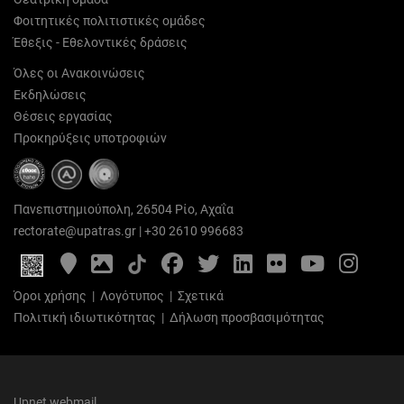
Φοιτητικές πολιτιστικές ομάδες
Έθεξις - Εθελοντικές δράσεις
Όλες οι Ανακοινώσεις
Εκδηλώσεις
Θέσεις εργασίας
Προκηρύξεις υποτροφιών
Πανεπιστημιούπολη, 26504 Ρίο, Αχαΐα
rectorate@upatras.gr
|
+30 2610 996683
Google
Photo
Facebook
Twitter
LinkedIn
Flickr
YouTube
Inst
Maps
Gallery
Όροι χρήσης
|
Λογότυπος
|
Σχετικά
Πολιτική ιδιωτικότητας
|
Δήλωση προσβασιμότητας
Upnet webmail