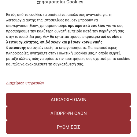
Έντυπα Διοικητικών Υπηρεσιών
χρησιμοποίει Cookies
Διαύγεια
Εκτός από τα cookies τα οποία είναι απολύτως αναγκαία για τη
Μητρώα αξιολογητών
λειτουργία αυτής της ιστοσελίδας και δεν μπορούν να
Δημόσια Διαβούλευση
απενεργοποιηθούν, χρησιμοποιούμε
προαιρετικά cookies
για να σας
προσφέρουμε την καλύτερη δυνατή εμπειρία κατά την περιήγησή σας
Συνεδριάσεις Συγκλήτου
στην ιστοσελίδα μας. Δεν θα εγκαταστήσουμε
προαιρετικά cookies
Συνεδριάσεις Συμβουλίου Διοίκησης
λειτουργικότητας, επιδόσεων και μέσων κοινωνικής
EUNICoast European University
δικτύωσης
εκτός εάν εσείς τα ενεργοποιήσετε. Για περισσότερες
πληροφορίες, ανατρέξτε στην Πολιτική Cookies μας, η οποία εξηγεί,
μεταξύ άλλων, πώς να ορίσετε τις προτιμήσεις σας σχετικά με τα cookies
και πώς να ανακαλέσετε τη συγκατάθεσή σας.
ΠΑΝΕΠΙΣΤΗΜΙΟ ΠΑΤΡΩΝ Ελληνικό δημόσιο εκπαιδευτικό ίδρυμα που
λειτουργεί σύμφωνα με την
Νομοθεσία
.
Διαχείριση υπηρεσιών
ΑΠΟΔΟΧΉ ΌΛΩΝ
ΑΠΌΡΡΙΨΗ ΌΛΩΝ
ΡΥΘΜΊΣΕΙΣ