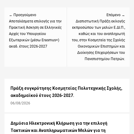
Πλοήγηση
άρθρων
← Προηγούμενο
Επόμενο →
Previous
Αποτελέσματα επιλογής για την
Next
Διαπιστωτική Πράξη εκλογής
Πρακτική Άσκηση σε Ελληνικές
εκπροσώπου των μελών Ε.ΔΙ.Π.,
post:
post:
Αρχές του Υπουργείου
καθώς και του αναπληρωτή
Εξωτερικών (μέσω Erasmus+)
του, στην Κοσμητεία της Σχολής
ακαδ. έτους 2026-2027
Οικονομικών Επιστημών και
Διοίκησης Επιχειρήσεων του
Πανεπιστημίου Πατρών.
Πράξη συγκρότησης Κοσμητείας Πολυτεχνικής Σχολής,
ακαδημαϊκού έτους 2026-2027.
06/08/2026
Δημόσια Ηλεκτρονική Κλήρωση για την επιλογή
Τακτικών και Αναπληρωματικών Μελών για τη