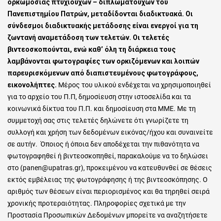
ορκωμοσίας πτυχιούχων – διπλωματούχων του
Πανεπιστημίου Πατρών, μεταδίδονται διαδικτυακά.
Οι
σύνδεσμοι διαδικτυακής μετάδοσης είναι ενεργοί για τη
ζωντανή αναμετάδοση των τελετών.
Οι τελετές
βιντεοσκοπούνται, ενώ καθ’ όλη τη διάρκεια τους
λαμβάνονται φωτογραφίες
των ορκιζόμενων και λοιπών
παρευρισκόμενων από διαπιστευμένους φωτογράφους,
εικονολήπτες.
Μέρος του υλικού ενδέχεται να χρησιμοποιηθεί
για το αρχείο του Π.Π, δημοσίευση στην ιστοσελίδα και τα
κοινωνικά δίκτυα του Π.Π. και δημοσίευση στα ΜΜΕ
. Με τη
συμμετοχή σας στις τελετές δηλώνετε ότι γνωρίζετε τη
συλλογή και χρήση των δεδομένων εικόνας/ήχου και συναινείτε
σε αυτήν. Όποιος ή όποια δεν αποδέχεται την πιθανότητα να
φωτογραφηθεί ή βιντεοσκοπηθεί, παρακαλούμε να το δηλώσει
στο (panen@upatras.gr), προκειμένου να κατευθυνθεί σε θέσεις
εκτός εμβέλειας της φωτογράφησης ή της βιντεοσκόπησης. Ο
αριθμός των θέσεων είναι περιορισμένος και θα τηρηθεί σειρά
χρονικής προτεραιότητας. Πληροφορίες σχετικά με την
Προστασία Προσωπικών Δεδομένων μπορείτε να αναζητήσετε