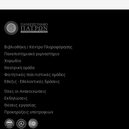
Facebook
X
Pinterest
LinkedIn
Email
(Twitter)
Βιβλιοθήκη / Κέντρο Πληροφόρησης
Πανεπιστημιακό γυμναστήριο
Χορωδία
Θεατρική ομάδα
Φοιτητικές πολιτιστικές ομάδες
Έθεξις - Εθελοντικές δράσεις
Όλες οι Ανακοινώσεις
Εκδηλώσεις
Θέσεις εργασίας
Προκηρύξεις υποτροφιών