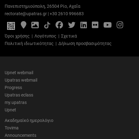
Πανεπιστημιούπολη, 26504 Ρίο, Αχαΐα
rectorate@upatras.gr
|
+30 2610 996683
Google
Photo
Facebook
Twitter
LinkedIn
Flickr
YouTube
Inst
Maps
Gallery
Όροι χρήσης
|
Λογότυπος
|
Σχετικά
Πολιτική ιδιωτικότητας
|
Δήλωση προσβασιμότητας
Upnet webmail
Upatras webmail
Progress
Upatras eclass
my.upatras
Upnet
Ακαδημαϊκό ημερολόγιο
Tovima
Announcements