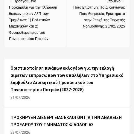
← Προηγούμενο
Επόμενο →
Previous
Προκήρυξη για την πλήρωση
Next
Ποια Επιστήμη; Ποια Κοινωνία;
θέσεων μελών ΔΕΠ των
Ποια Θρησκεία; Ερωτήματα
post:
post:
Τμημάτων: 1) Πολιτικών
στην Eποχή της Τεχνητής
Μηχανικών και 2)
Νοημοσύνης, 25/02/2025
Φυσικοθεραπείας του
Πανεπιστημίου Πατρών
Οριστικοποίηση πινάκων εκλογέων για την εκλογή
αιρετών εκπροσώπων των υπαλλήλων στο Υπηρεσιακό
Συμβούλιο Διοικητικού Προσωπικού του
Πανεπιστημίου Πατρών (2027-2028)
31/07/2026
ΠΡΟΚΗΡΥΞΗ ΔΙΕΝΕΡΓΕΙΑΣ ΕΚΛΟΓΩΝ ΓΙΑ ΤΗΝ ΑΝΑΔΕΙΞΗ
ΠΡΟΕΔΡΟΥ ΤΟΥ ΤΜΗΜΑΤΟΣ ΦΙΛΟΛΟΓΙΑΣ
29/07/2026