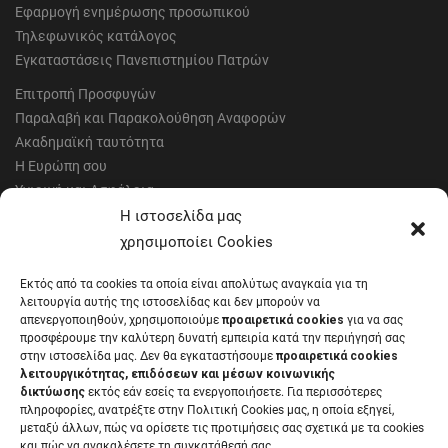
Εφαρμογή ενημέρωσης προσωπικού
Τηλεφωνικός κατάλογος
Εγκαταστάσεις Πανεπιστημίου Πατρών
Επιτροπή Προσφυγών
Παραλαβή και Παρακολούθηση Αναφορών
Ακαδημαϊκή ταυτότητα
Η Ευρώπη σου
Υγιεινή και Ασφάλεια
Έντυπα Οικονομικής Υπηρεσίας
Η ιστοσελίδα μας
Έντυπα Διοικητικών Υπηρεσιών
χρησιμοποίει Cookies
Διαύγεια
Εκτός από τα cookies τα οποία είναι απολύτως αναγκαία για τη
Μητρώα αξιολογητών
λειτουργία αυτής της ιστοσελίδας και δεν μπορούν να
Δημόσια Διαβούλευση
απενεργοποιηθούν, χρησιμοποιούμε
προαιρετικά cookies
για να σας
προσφέρουμε την καλύτερη δυνατή εμπειρία κατά την περιήγησή σας
Συνεδριάσεις Συγκλήτου
στην ιστοσελίδα μας. Δεν θα εγκαταστήσουμε
προαιρετικά cookies
Συνεδριάσεις Συμβουλίου Διοίκησης
λειτουργικότητας, επιδόσεων και μέσων κοινωνικής
EUNICoast European University
δικτύωσης
εκτός εάν εσείς τα ενεργοποιήσετε. Για περισσότερες
πληροφορίες, ανατρέξτε στην Πολιτική Cookies μας, η οποία εξηγεί,
μεταξύ άλλων, πώς να ορίσετε τις προτιμήσεις σας σχετικά με τα cookies
και πώς να ανακαλέσετε τη συγκατάθεσή σας.