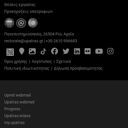
Θέσεις εργασίας
Προκηρύξεις υποτροφιών
Πανεπιστημιούπολη, 26504 Ρίο, Αχαΐα
rectorate@upatras.gr
|
+30 2610 996683
Google
Photo
Facebook
Twitter
LinkedIn
Flickr
YouTube
Inst
Maps
Gallery
Όροι χρήσης
|
Λογότυπος
|
Σχετικά
Πολιτική ιδιωτικότητας
|
Δήλωση προσβασιμότητας
Upnet webmail
Upatras webmail
Progress
Upatras eclass
my.upatras