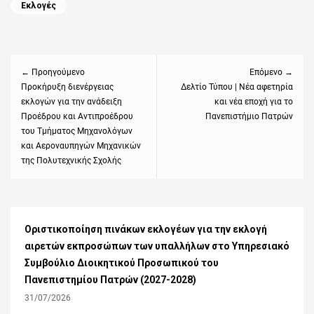
Categories
Εκλογές
Πλοήγηση
άρθρων
← Προηγούμενο
Επόμενο →
Previous
Προκήρυξη διενέργειας
Next
Δελτίο Τύπου | Νέα αφετηρία
εκλογών για την ανάδειξη
και νέα εποχή για το
post:
post:
Προέδρου και Αντιπροέδρου
Πανεπιστήμιο Πατρών
του Τμήματος Μηχανολόγων
και Αεροναυπηγών Μηχανικών
της Πολυτεχνικής Σχολής
Οριστικοποίηση πινάκων εκλογέων για την εκλογή
αιρετών εκπροσώπων των υπαλλήλων στο Υπηρεσιακό
Συμβούλιο Διοικητικού Προσωπικού του
Πανεπιστημίου Πατρών (2027-2028)
31/07/2026