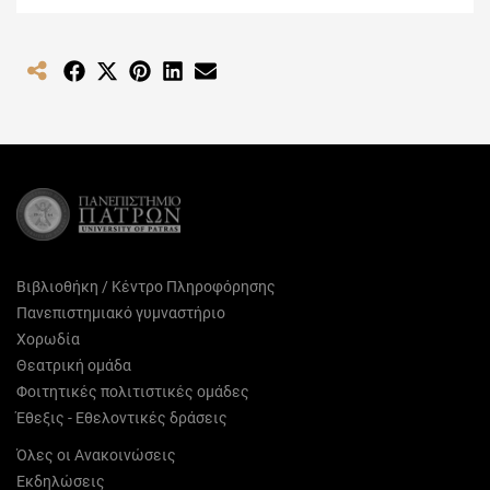
Share
Share
Share
Share
Share
on
on
on
on
on
Facebook
X
Pinterest
LinkedIn
Email
(Twitter)
Βιβλιοθήκη / Κέντρο Πληροφόρησης
Πανεπιστημιακό γυμναστήριο
Χορωδία
Θεατρική ομάδα
Φοιτητικές πολιτιστικές ομάδες
Έθεξις - Εθελοντικές δράσεις
Όλες οι Ανακοινώσεις
Εκδηλώσεις