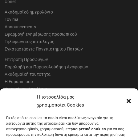
Upnet
Ακαδημαϊκό ημερολόγιο
Tovima
Announcements
Εφαρμογή ενημέρωσης προσωπικού
Τηλεφωνικός κατάλογος
Εγκαταστάσεις Πανεπιστημίου Πατρών
Επιτροπή Προσφυγών
Παραλαβή και Παρακολούθηση Αναφορών
Ακαδημαϊκή ταυτότητα
Η Ευρώπη σου
Υγιεινή και Ασφάλεια
Έντυπα Οικονομικής Υπηρεσίας
Η ιστοσελίδα μας
Έντυπα Διοικητικών Υπηρεσιών
χρησιμοποίει Cookies
Διαύγεια
Εκτός από τα cookies τα οποία είναι απολύτως αναγκαία για τη
Μητρώα αξιολογητών
λειτουργία αυτής της ιστοσελίδας και δεν μπορούν να
Δημόσια Διαβούλευση
απενεργοποιηθούν, χρησιμοποιούμε
προαιρετικά cookies
για να σας
προσφέρουμε την καλύτερη δυνατή εμπειρία κατά την περιήγησή σας
Συνεδριάσεις Συγκλήτου