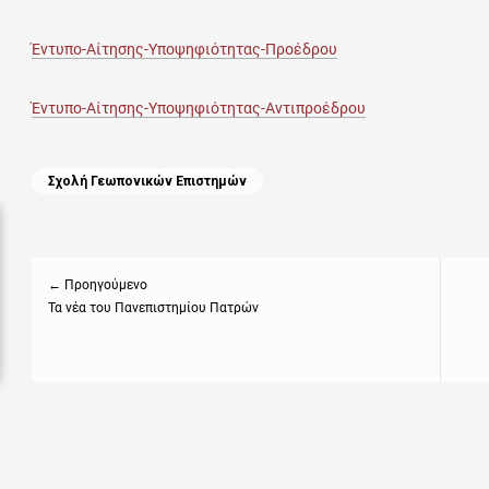
Έντυπο-Αίτησης-Υποψηφιότητας-Προέδρου
Έντυπο-Αίτησης-Υποψηφιότητας-Αντιπροέδρου
Categories
Σχολή Γεωπονικών Επιστημών
Πλοήγηση
άρθρων
← Προηγούμενο
Previous
Τα νέα του Πανεπιστημίου Πατρών
Next
post:
post