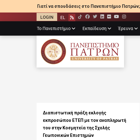
Γιατί να σπουδάσεις στο Πανεπιστήμιο Πατρών;
LOGIN
EL
Facebook
Twitter
LinkedIn
Flickr
YouTube
Inst
Rss
Primary
Το Πανεπιστήμιο
Εκπαίδευση
Έρευνα
menu
ΠΑΝΕΠΙΣΤΉΜΙ
Διαπιστωτική πράξη εκλογής
εκπροσώπου ΕΤΕΠ με τον αναπληρωτή
του στην Κοσμητεία της Σχολής
Γεωπονικών Επιστημών