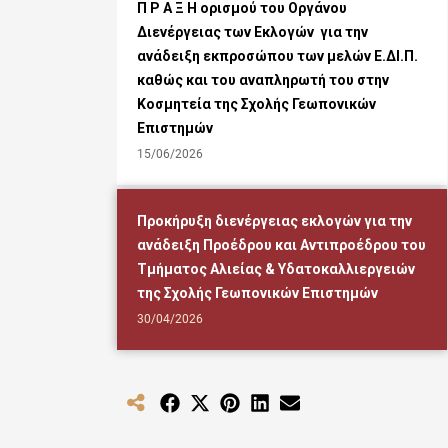
Π Ρ Α Ξ Η ορισμoύ του Οργάνου
Διενέργειας των Εκλογών για την
ανάδειξη εκπροσώπου των μελών Ε.ΔΙ.Π.
καθώς και του αναπληρωτή του στην
Κοσμητεία της Σχολής Γεωπονικών
Επιστημών
15/06/2026
Προκήρυξη διενέργειας εκλογών για την
ανάδειξη Προέδρου και Αντιπροέδρου του
Τμήματος Αλιείας & Υδατοκαλλιεργειών
της Σχολής Γεωπονικών Επιστημών
30/04/2026
Share
Share
Share
Share
Share
on
on
on
on
on
Facebook
X
Pinterest
LinkedIn
Email