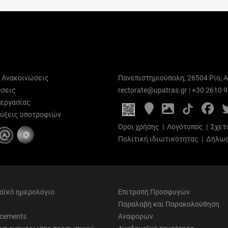
ι Ανακοινώσεις
Πανεπιστημιούπολη, 26504 Ρίο, Α
σεις
rectorate@upatras.gr
|
+30 2610 
 εργασίας
Google
Photo
Fa
Maps
Gallery
ύξεις υποτροφιών
Όροι χρήσης
|
Λογότυπος
|
Σχετ
Πολιτική ιδιωτικότητας
|
Δήλωσ
αϊκό ημερολόγιο
Επιτροπή Προσφυγών
Παραλαβή και Παρακολούθηση
cements
Αναφορών