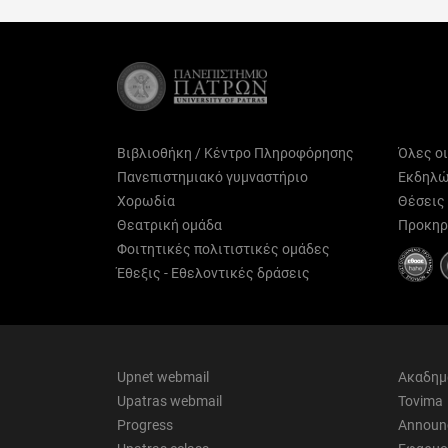
(Twitter)
Βιβλιοθήκη / Κέντρο Πληροφόρησης
Όλες ο
Πανεπιστημιακό γυμναστήριο
Εκδηλώ
Χορωδία
Θέσεις
Θεατρική ομάδα
Προκηρ
Φοιτητικές πολιτιστικές ομάδες
Έθεξις - Εθελοντικές δράσεις
Upnet webmail
Ακαδημ
Upatras webmail
Tovima
Progress
Announ