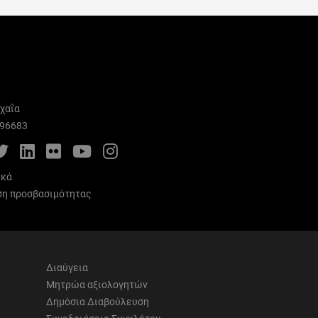
χαΐα
996683
cebook
Twitter
LinkedIn
Flickr
YouTube
Instagram
ικά
η προσβασιμότητας
Διαύγεια
Μητρώα αξιολογητών
Δημόσια Διαβούλευση