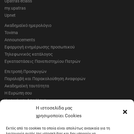
Upatras eclass
my.upatras
Upnet
Ακαδημαϊκό ημερολόγιο
Tovima
Announcements
Εφαρμογή ενημέρωσης προσωπικού
Τηλεφωνικός κατάλογος
Εγκαταστάσεις Πανεπιστημίου Πατρών
Επιτροπή Προσφυγών
Παραλαβή και Παρακολούθηση Αναφορών
Ακαδημαϊκή ταυτότητα
Η Ευρώπη σου
Υγιεινή και Ασφάλεια
Έντυπα Οικονομικής Υπηρεσίας
Η ιστοσελίδα μας
Έντυπα Διοικητικών Υπηρεσιών
χρησιμοποίει Cookies
Διαύγεια
Εκτός από τα cookies τα οποία είναι απολύτως αναγκαία για τη
Μητρώα αξιολογητών
λειτουργία αυτής της ιστοσελίδας και δεν μπορούν να