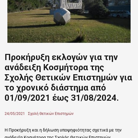
Προκήρυξη εκλογών για την
ανάδειξη Κοσμήτορα της
Σχολής Θετικών Επιστημών για
το χρονικό διάστημα από
01/09/2021 έως 31/08/2024.
Posted
24/05/2021
Author
Σχολή Θετικών Επιστημών
on
Η Προκήρυξη και η δήλωση υποψηφιότητας σχετικά με την
ανάδειξη Κοσμήτορα της Σχολής Θετικών Επιστημών