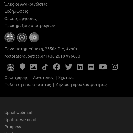
Όλες οι Ανακοινώσεις
Εκδηλώσεις
Θέσεις εργασίας
Προκηρύξεις υποτροφιών
Πανεπιστημιούπολη, 26504 Ρίο, Αχαΐα
rectorate@upatras.gr
|
+30 2610 996683
Google
Photo
Facebook
Twitter
LinkedIn
Flickr
YouTube
Inst
Maps
Gallery
Όροι χρήσης
|
Λογότυπος
|
Σχετικά
Πολιτική ιδιωτικότητας
|
Δήλωση προσβασιμότητας
Upnet webmail
Upatras webmail
Progress