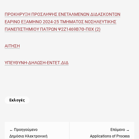
ΠΡΟΚΗΡΥΞΗ ΠΡΟΣΛΗΨΗΣ ΕΝΕΤΑΛΜΕΝΩΝ ΔΙΔΑΣΚΟΝΤΩΝ
ΕΑΡΙΝΟ ΕΞΑΜΗΝΟ 2024-25 ΤΜΗΜΑΤΟΣ ΝΟΣΗΛΕΥΤΙΚΗΣ
ΠΑΝΕΠΙΣΤΗΜΙΟΥ ΠΑΤΡΩΝ Ψ2Ζ1469Β7Θ-Π0Χ (2)
ΑΙΤΗΣΗ
ΥΠΕΥΘΥΝΗ-ΔΗΛΩΣΗ-ΕΝΤΕΤ.ΔΙΔ
Categories
Εκλογές
Πλοήγηση
άρθρων
← Προηγούμενο
Επόμενο →
Previous
Δημόσια Ηλεκτρονική
Next
Applications of Process