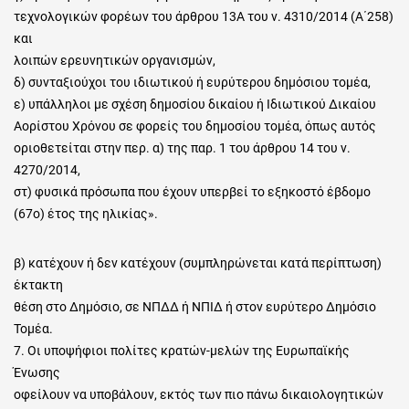
τεχνολογικών φορέων του άρθρου 13Α του ν. 4310/2014 (Α΄258)
και
λοιπών ερευνητικών οργανισμών,
δ) συνταξιούχοι του ιδιωτικού ή ευρύτερου δημόσιου τομέα,
ε) υπάλληλοι με σχέση δημοσίου δικαίου ή Ιδιωτικού Δικαίου
Αορίστου Χρόνου σε φορείς του δημοσίου τομέα, όπως αυτός
οριοθετείται στην περ. α) της παρ. 1 του άρθρου 14 του ν.
4270/2014,
στ) φυσικά πρόσωπα που έχουν υπερβεί το εξηκοστό έβδομο
(67ο) έτος της ηλικίας».
β) κατέχουν ή δεν κατέχουν (συμπληρώνεται κατά περίπτωση)
έκτακτη
θέση στο Δημόσιο, σε ΝΠΔΔ ή ΝΠΙΔ ή στον ευρύτερο Δημόσιο
Τομέα.
7. Οι υποψήφιοι πολίτες κρατών-μελών της Ευρωπαϊκής
Ένωσης
οφείλουν να υποβάλουν, εκτός των πιο πάνω δικαιολογητικών