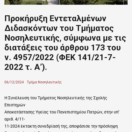
Προκήρυξη Εντεταλμένων
Διδασκόντων του Τμήματος
Νοσηλευτικής, σύμφωνα με τις
διατάξεις του άρθρου 173 του
ν. 4957/2022 (ΦΕΚ 141/21-7-
2022 τ. Α’).
Posted
06/12/2024
Author
Τμήμα Νοσηλευτικής
on
Η Συνέλευση του Τμήματος Νοσηλευτικής της Σχολής
Επιστημών
Αποκατάστασης Υγείας του Πανεπιστημίου Πατρών, στην υπ’
αριθ. 4/11-
11-2024 έκτακτη συνεδρίασή της, αποφάσισε την πρόσληψη