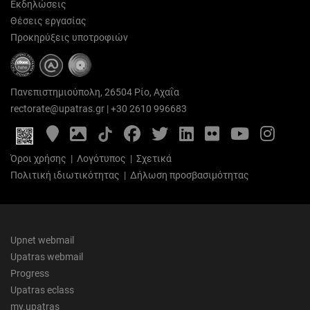
Εκδηλώσεις
Θέσεις εργασίας
Προκηρύξεις υποτροφιών
Πανεπιστημιούπολη, 26504 Ρίο, Αχαΐα
rectorate@upatras.gr
|
+30 2610 996683
Google
Photo
Facebook
Twitter
LinkedIn
Flickr
YouTube
Inst
Maps
Gallery
Όροι χρήσης
|
Λογότυπος
|
Σχετικά
Πολιτική ιδιωτικότητας
|
Δήλωση προσβασιμότητας
Upnet webmail
Upatras webmail
Progress
Upatras eclass
my.upatras