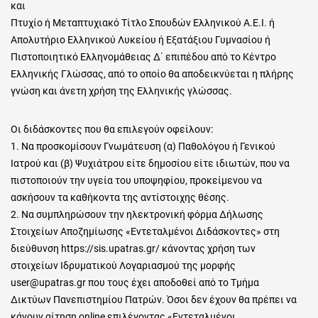
και
Πτυχίο ή Μεταπτυχιακό Τίτλο Σπουδών Ελληνικού Α.Ε.Ι. ή
Απολυτήριο Ελληνικού Λυκείου ή Εξατάξιου Γυμνασίου ή
Πιστοποιητικό Ελληνομάθειας Δ΄ επιπέδου από το Κέντρο
Ελληνικής Γλώσσας, από το οποίο θα αποδεικνύεται η πλήρης
γνώση και άνετη χρήση της Ελληνικής γλώσσας.
Οι διδάσκοντες που θα επιλεγούν οφείλουν:
1. Να προσκομίσουν Γνωμάτευση (α) Παθολόγου ή Γενικού
Ιατρού και (β) Ψυχιάτρου είτε δημοσίου είτε ιδιωτών, που να
πιστοποιούν την υγεία του υποψηφίου, προκείμενου να
ασκήσουν τα καθήκοντα της αντίστοιχης θέσης.
2. Να συμπληρώσουν την ηλεκτρονική φόρμα Δήλωσης
Στοιχείων Αποζημίωσης «Εντεταλμένοι Διδάσκοντες» στη
διεύθυνση https://sis.upatras.gr/ κάνοντας χρήση των
στοιχείων Ιδρυματικού Λογαριασμού της μορφής
user@upatras.gr που τους έχει αποδοθεί από το Τμήμα
Δικτύων Πανεπιστημίου Πατρών. Όσοι δεν έχουν θα πρέπει να
κάνουν αίτηση online επιλέγοντας «Εντεταλμένοι