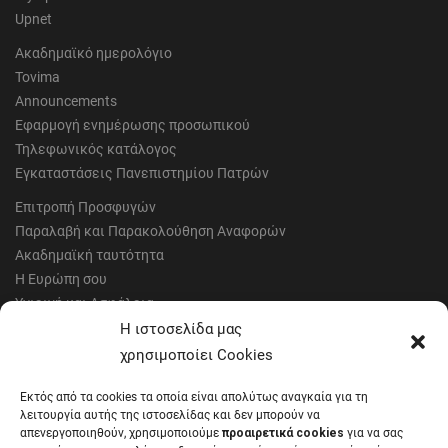
Upnet
Ακαδημαϊκό ημερολόγιο
Tovima
Announcements
Εφαρμογή ενημέρωσης προσωπικού
Τηλεφωνικός κατάλογος
Εγκαταστάσεις Πανεπιστημίου Πατρών
Επιτροπή Προσφυγών
Παραλαβή και Παρακολούθηση Αναφορών
Ακαδημαϊκή ταυτότητα
Η Ευρώπη σου
Υγιεινή και Ασφάλεια
Έντυπα Οικονομικής Υπηρεσίας
Η ιστοσελίδα μας
Έντυπα Διοικητικών Υπηρεσιών
χρησιμοποίει Cookies
Διαύγεια
Εκτός από τα cookies τα οποία είναι απολύτως αναγκαία για τη
Μητρώα αξιολογητών
λειτουργία αυτής της ιστοσελίδας και δεν μπορούν να
Δημόσια Διαβούλευση
απενεργοποιηθούν, χρησιμοποιούμε
προαιρετικά cookies
για να σας