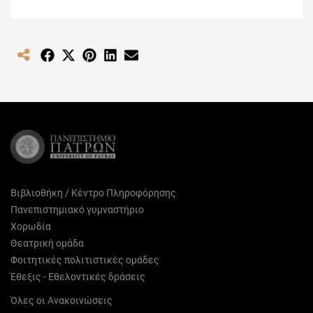
Share
Share
Share
Share
Share
on
on
on
on
on
Facebook
X
Pinterest
LinkedIn
Email
(Twitter)
Βιβλιοθήκη / Κέντρο Πληροφόρησης
Πανεπιστημιακό γυμναστήριο
Χορωδία
Θεατρική ομάδα
Φοιτητικές πολιτιστικές ομάδες
Έθεξις - Εθελοντικές δράσεις
Όλες οι Ανακοινώσεις