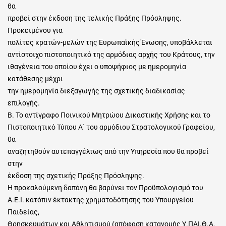
θα
προβεί στην έκδοση της τελικής Πράξης Πρόσληψης.
Προκειμένου για
πολίτες κρατών-μελών της Ευρωπαϊκής Ένωσης, υποβάλλεται
αντίστοιχο πιστοποιητικό της αρμόδιας αρχής του Κράτους, την
ιθαγένεια του οποίου έχει ο υποψήφιος με ημερομηνία
κατάθεσης μέχρι
την ημερομηνία διεξαγωγής της σχετικής διαδικασίας
επιλογής.
Β. Το αντίγραφο Ποινικού Μητρώου Δικαστικής Χρήσης και το
Πιστοποιητικό Τύπου Α΄ του αρμόδιου Στρατολογικού Γραφείου,
θα
αναζητηθούν αυτεπαγγέλτως από την Υπηρεσία που θα προβεί
στην
έκδοση της σχετικής Πράξης Πρόσληψης.
Η προκαλούμενη δαπάνη θα βαρύνει τον Προϋπολογισμό του
Α.Ε.Ι. κατόπιν έκτακτης χρηματοδότησης του Υπουργείου
Παιδείας,
Θρησκευμάτων και Αθλητισμού (απόφαση κατανομής Υ.ΠΑΙ.Θ.Α.