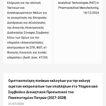
Κλήρωση για την επιλογή
Analytical Technologies (PAT) in
post:
post:
Τακτικών και
Pharmaceutical Manufacturing,
Αναπληρωματικών Μελών για
18/12/2024
τη συγκρότηση της Επιτροπής
Διενέργειας και Αξιολόγησης
της Ανοικτής Ηλεκτρονικής
Διαδικασίας Σύναψης Σύμβασης
Κάτω των Ορίων για την
υπηρεσία «Αποκαταστάσεις
επιστρώσεων σε ΣΠΚ, ΦΕΠ, κτ
Φυσικής, Κουκούλι και λοιπές
υπηρεσίες» (Αριθ. Διακ. 47/24)
Οριστικοποίηση πινάκων εκλογέων για την εκλογή
αιρετών εκπροσώπων των υπαλλήλων στο Υπηρεσιακό
Συμβούλιο Διοικητικού Προσωπικού του
Πανεπιστημίου Πατρών (2027-2028)
31/07/2026