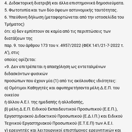
4. Διδακτορική διατριβή και άλλα επιστημονικά δημοσιεύματα.
5. Φωτοτυπία και των δύο όψεων αστυνομικής ταυτότητας.
6. Υπεύθυνη δήλωση (μεταφορτώνεται από την ιστοσελίδα του
Τμήματος)
ότι: α) δεν εμπίπτουν σε καμία από τις περιπτώσεις των
διατάξεων της
παρ. 9. του άρθρου 173 του ν. 4957/2022 (ΦΕΚ 141/21-7-2022 τ.
Α’), στις
οποίες ορίζεται:
«9. Δεν επιτρέπεται η απασχόληση ως εντεταλμένων
διδασκόντων φυσικών
προσώπων που έχουν μία (1) από τις ακόλουθες ιδιότητες:
α) Ομότιμοι Καθηγητές και αφυπηρετήσαντα μέλη Δ.Ε.Π. του
οικείου
ή άλλου Α.Ε.Ι. της ημεδαπής ή αλλοδαπής,
β) μέλη Δ.Ε.Π. Ειδικού Εκπαιδευτικού Προσωπικού (Ε.Ε.Π.),
Εργαστηριακού Διδακτικού Προσωπικού (Ε.Δ.Ι.Π.) και Ειδικού
Τεχνικού Εργαστηριακού Προσωπικού (Ε.Τ.Ε.Π) των Α.Ε.Ι.
γ) ερευνητές και λειτουργικοί επιστήμονες ερευνητικών και