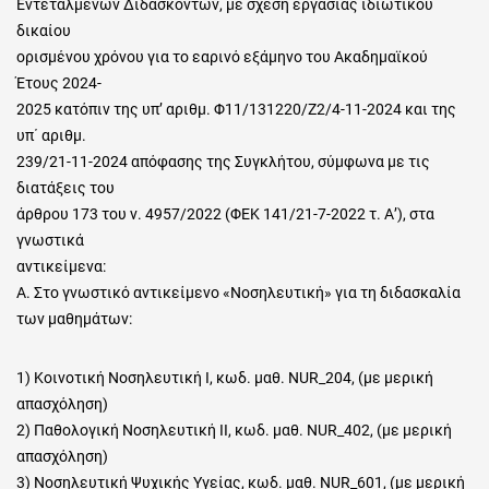
Εντεταλμένων Διδασκόντων, με σχέση εργασίας ιδιωτικού
δικαίου
ορισμένου χρόνου για το εαρινό εξάμηνο του Ακαδημαϊκού
Έτους 2024-
2025 κατόπιν της υπ’ αριθμ. Φ11/131220/Ζ2/4-11-2024 και της
υπ΄ αριθμ.
239/21-11-2024 απόφασης της Συγκλήτου, σύμφωνα με τις
διατάξεις του
άρθρου 173 του ν. 4957/2022 (ΦΕΚ 141/21-7-2022 τ. Α’), στα
γνωστικά
αντικείμενα:
Α. Στο γνωστικό αντικείμενο «Νοσηλευτική» για τη διδασκαλία
των μαθημάτων:
1) Κοινοτική Νοσηλευτική Ι, κωδ. μαθ. NUR_204, (με μερική
απασχόληση)
2) Παθολογική Νοσηλευτική ΙΙ, κωδ. μαθ. NUR_402, (με μερική
απασχόληση)
3) Νοσηλευτική Ψυχικής Υγείας, κωδ. μαθ. NUR_601, (με μερική