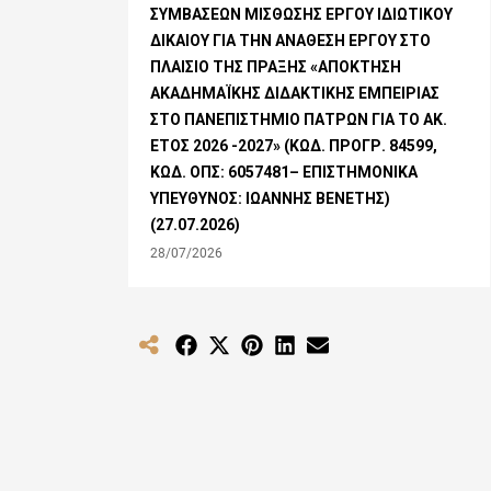
ΣΥΜΒΑΣΕΩΝ ΜΙΣΘΩΣΗΣ ΕΡΓΟΥ ΙΔΙΩΤΙΚΟΥ
ΔΙΚΑΙΟΥ ΓΙΑ ΤΗΝ ΑΝΑΘΕΣΗ ΕΡΓΟΥ ΣΤΟ
ΠΛΑΙΣΙΟ ΤΗΣ ΠΡΑΞΗΣ «ΑΠΟΚΤΗΣΗ
ΑΚΑΔΗΜΑΪΚΗΣ ΔΙΔΑΚΤΙΚΗΣ ΕΜΠΕΙΡΙΑΣ
ΣΤΟ ΠΑΝΕΠΙΣΤΗΜΙΟ ΠΑΤΡΩΝ ΓΙΑ ΤΟ ΑΚ.
ΕΤΟΣ 2026 -2027» (ΚΩΔ. ΠΡΟΓΡ. 84599,
ΚΩΔ. ΟΠΣ: 6057481– ΕΠΙΣΤΗΜΟΝΙΚΑ
ΥΠΕΥΘΥΝΟΣ: ΙΩΑΝΝΗΣ ΒΕΝΕΤΗΣ)
(27.07.2026)
28/07/2026
Share
Share
Share
Share
Share
on
on
on
on
on
Facebook
X
Pinterest
LinkedIn
Email
(Twitter)