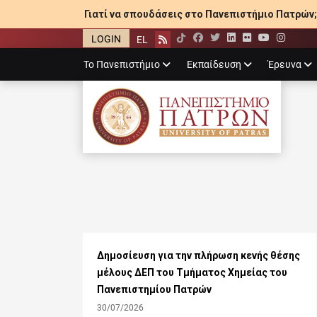
Γιατί να σπουδάσεις στο Πανεπιστήμιο Πατρών;
LOGIN
EL
Facebook
Twitter
LinkedIn
Flickr
YouTube
Inst
Rss
Primary
Το Πανεπιστήμιο
Εκπαίδευση
Έρευνα
menu
ΠΑΝΕΠΙΣΤΉΜΙ
Δημοσίευση για την πλήρωση κενής θέσης
μέλους ΔΕΠ του Τμήματος Χημείας του
Πανεπιστημίου Πατρών
30/07/2026