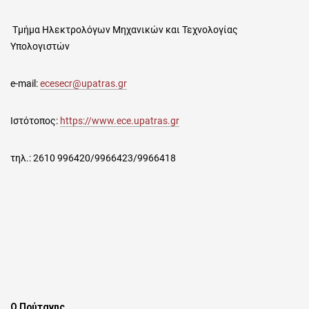
Τμήμα Ηλεκτρολόγων Μηχανικών και Τεχνολογίας
Υπολογιστών
e-mail:
ecesecr@upatras.gr
Ιστότοπος
:
https://www.ece.upatras.gr
τηλ.: 2610 996420/9966423/9966418
Ο Πρύτανης