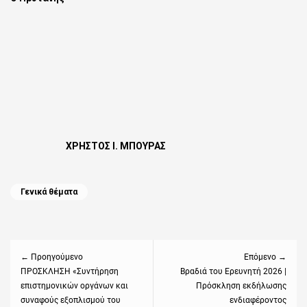
ΧΡΗΣΤΟΣ Ι. ΜΠΟΥΡΑΣ
Categories
Γενικά θέματα
Πλοήγηση
άρθρων
← Προηγούμενο
Επόμενο →
Previous
ΠΡΟΣΚΛΗΣΗ «Συντήρηση
Next
Βραδιά του Ερευνητή 2026 |
επιστημονικών οργάνων και
Πρόσκληση εκδήλωσης
post:
post:
συναφούς εξοπλισμού του
ενδιαφέροντος