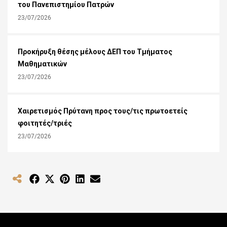
του Πανεπιστημίου Πατρών
23/07/2026
Προκήρυξη θέσης μέλους ΔΕΠ του Τμήματος
Μαθηματικών
23/07/2026
Χαιρετισμός Πρύτανη προς τους/τις πρωτοετείς
φοιτητές/τριές
23/07/2026
Share
Share
Share
Share
Share
on
on
on
on
on
Facebook
X
Pinterest
LinkedIn
Email
(Twitter)