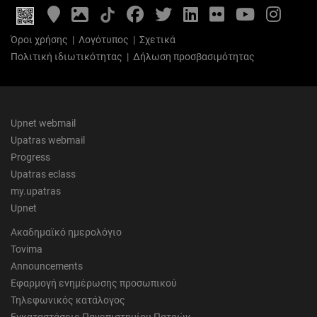
Google
Photo
Facebook
Twitter
LinkedIn
Flickr
YouTube
Inst
Maps
Gallery
Όροι χρήσης
|
Λογότυπος
|
Σχετικά
Πολιτική ιδιωτικότητας
|
Δήλωση προσβασιμότητας
Upnet webmail
Upatras webmail
Progress
Upatras eclass
my.upatras
Upnet
Ακαδημαϊκό ημερολόγιο
Tovima
Announcements
Εφαρμογή ενημέρωσης προσωπικού
Τηλεφωνικός κατάλογος