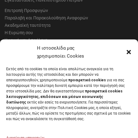
Εγκαταστάσεις Πανεπιστημίου Πατρών
Επιτροπή Προσφυγών
Παραλαβή και Παρακολούθηση Αναφορών
Ακαδημαϊκή ταυτότητα
Η Ευρώπη σου
Υγιεινή και Ασφάλεια
Έντυπα Οικονομικής Υπηρεσίας
Η ιστοσελίδα μας
Έντυπα Διοικητικών Υπηρεσιών
χρησιμοποίει Cookies
Διαύγεια
Εκτός από τα cookies τα οποία είναι απολύτως αναγκαία για τη
Μητρώα αξιολογητών
λειτουργία αυτής της ιστοσελίδας και δεν μπορούν να
Δημόσια Διαβούλευση
απενεργοποιηθούν, χρησιμοποιούμε
προαιρετικά cookies
για να σας
προσφέρουμε την καλύτερη δυνατή εμπειρία κατά την περιήγησή σας
Συνεδριάσεις Συγκλήτου
στην ιστοσελίδα μας. Δεν θα εγκαταστήσουμε
προαιρετικά cookies
Συνεδριάσεις Συμβουλίου Διοίκησης
λειτουργικότητας, επιδόσεων και μέσων κοινωνικής
EUNICoast European University
δικτύωσης
εκτός εάν εσείς τα ενεργοποιήσετε. Για περισσότερες
πληροφορίες, ανατρέξτε στην Πολιτική Cookies μας, η οποία εξηγεί,
μεταξύ άλλων, πώς να ορίσετε τις προτιμήσεις σας σχετικά με τα cookies
και πώς να ανακαλέσετε τη συγκατάθεσή σας.
ΠΑΝΕΠΙΣΤΗΜΙΟ ΠΑΤΡΩΝ Ελληνικό δημόσιο εκπαιδευτικό ίδρυμα που
λειτουργεί σύμφωνα με την
Νομοθεσία
.