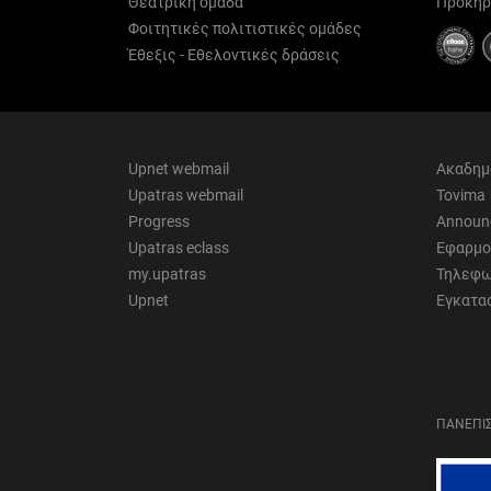
Θεατρική ομάδα
Προκηρ
Φοιτητικές πολιτιστικές ομάδες
Έθεξις - Εθελοντικές δράσεις
Upnet webmail
Ακαδημ
Upatras webmail
Tovima
Progress
Announ
Upatras eclass
Εφαρμο
my.upatras
Τηλεφω
Upnet
Εγκατα
ΠΑΝΕΠΙΣ