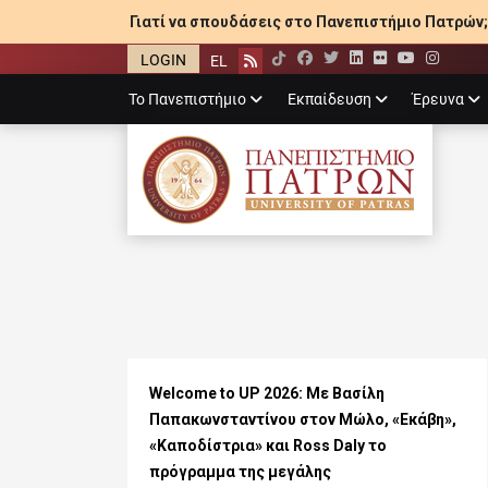
Γιατί να σπουδάσεις στο Πανεπιστήμιο Πατρών;
LOGIN
EL
Facebook
Twitter
LinkedIn
Flickr
YouTube
Inst
Rss
Primary
Το Πανεπιστήμιο
Εκπαίδευση
Έρευνα
menu
ΠΑΝΕΠΙΣΤΉΜΙ
Welcome to UP 2026: Με Βασίλη
Παπακωνσταντίνου στον Μώλο, «Εκάβη»,
«Καποδίστρια» και Ross Daly το
πρόγραμμα της μεγάλης