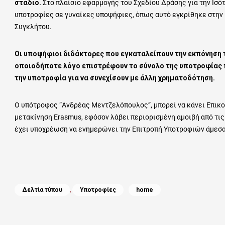
στάδιο.
Στο πλαίσιο εφαρμογής του Σχεδίου Δράσης για την Ισό
υποτροφίες σε γυναίκες υποψήφιες, όπως αυτό εγκρίθηκε στην υ
Συγκλήτου.
Οι υποψήφιοι διδάκτορες που εγκαταλείπουν την εκπόνηση τ
οποιοδήποτε λόγο επιστρέφουν το σύνολο της υποτροφίας π
την υποτροφία για να συνεχίσουν με άλλη χρηματοδότηση.
Ο υπότροφος “Ανδρέας Μεντζελόπουλος”, μπορεί να κάνει Επικου
μετακίνηση Erasmus, εφόσον λάβει περιορισμένη αμοιβή από τι
έχει υποχρέωση να ενημερώνει την Επιτροπή Υποτροφιών άμεσα
Categories
Tags
Δελτία τύπου
,
Υποτροφίες
home
Πλοήγηση