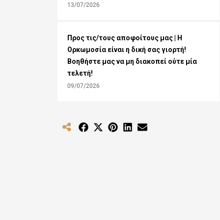
13/07/2026
Προς τις/τους αποφοίτους μας | Η
Ορκωμοσία είναι η δική σας γιορτή!
Βοηθήστε μας να μη διακοπεί ούτε μία
τελετή!
09/07/2026
Share
Share
Share
Share
Share
on
on
on
on
on
Facebook
X
Pinterest
LinkedIn
Email
(Twitter)