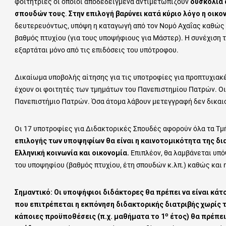
φοιτήτριες οι οποίοι αποδεδειγμένα αντιμετωπίζουν
δυσκολία 
σπουδών τους
.
Στην επιλογή βαρύνει κατά κύριο λόγο η οικ
δευτερευόντως, υπόψη η καταγωγή από τον Νομό Αχαΐας καθώς κ
βαθμός πτυχίου (για τους υποψήφιους για Μάστερ). Η συνέχιση
εξαρτάται μόνο από τις επιδόσεις του υπότροφου.
Δικαίωμα υποβολής αίτησης για τις υποτροφίες για προπτυχιακ
έχουν οι φοιτητές των τμημάτων του Πανεπιστημίου Πατρών. Οι
Πανεπιστήμιο Πατρών. Όσα άτομα λάβουν μετεγγραφή δεν δικαιο
Οι 17 υποτροφίες για Διδακτορικές Σπουδές αφορούν όλα τα Τ
επιλογής των υποψηφίων θα είναι η καινοτομικότητα της δια
Ελληνική κοινωνία και οικονομία.
Επιπλέον, θα λαμβάνεται υπό
του υποψηφίου (βαθμός πτυχίου, έτη σπουδών κ.λπ.) καθώς και 
Σημαντικό: Οι υποψήφιοι διδάκτορες θα πρέπει να είναι κά
που επιτρέπεται η εκπόνηση διδακτορικής διατριβής χωρίς
ο
κάποιες προϋποθέσεις (π.χ. μαθήματα το 1
έτος) θα πρέπει