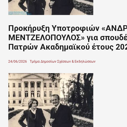
Προκήρυξη Υποτροφιών «ΑΝΔ
ΜΕΝΤΖΕΛΟΠΟΥΛΟΣ» για σπουδέ
Πατρών Ακαδημαϊκού έτους 20
Posted
24/06/2026
Author
Τμήμα Δημοσίων Σχέσεων & Εκδηλώσεων
on