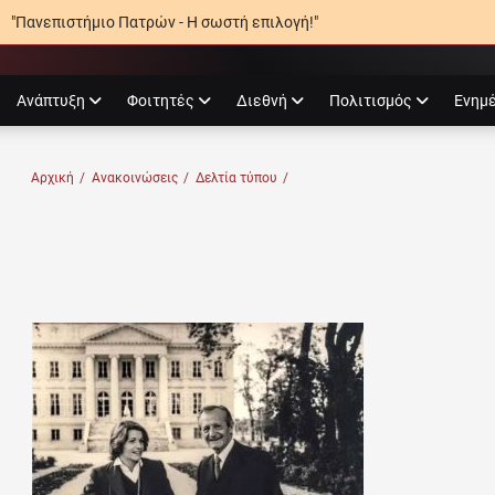
"Πανεπιστήμιο Πατρών - Η σωστή επιλογή!"
agram
Ανάπτυξη
Φοιτητές
Διεθνή
Πολιτισμός
Ενημ
Ο ΠΑΤΡΏΝ
Αρχική
/
Ανακοινώσεις
/
Δελτία τύπου
/