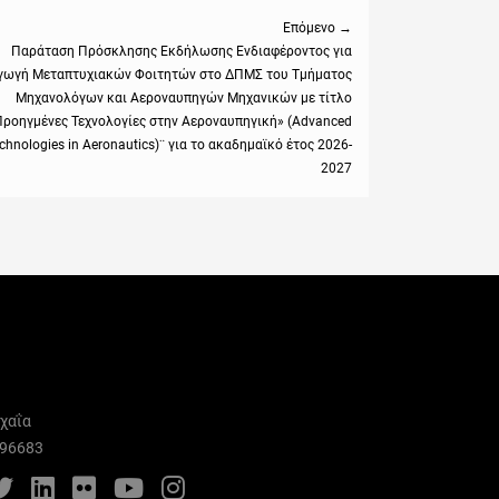
Επόμενο →
Παράταση Πρόσκλησης Εκδήλωσης Ενδιαφέροντος για
γωγή Μεταπτυχιακών Φοιτητών στο ΔΠΜΣ του Τμήματος
:
Μηχανολόγων και Αεροναυπηγών Μηχανικών με τίτλο
Προηγμένες Τεχνολογίες στην Αεροναυπηγική» (Advanced
chnologies in Aeronautics)¨ για το ακαδημαϊκό έτος 2026-
2027
χαΐα
996683
cebook
Twitter
LinkedIn
Flickr
YouTube
Instagram