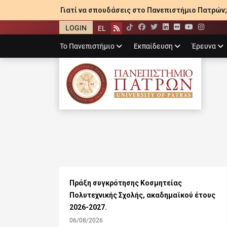
Γιατί να σπουδάσεις στο Πανεπιστήμιο Πατρών;
LOGIN
EL
Facebook
Twitter
LinkedIn
Flickr
YouTube
Inst
Rss
Primary
Το Πανεπιστήμιο
Εκπαίδευση
Έρευνα
menu
ΠΑΝΕΠΙΣΤΉΜΙ
Πράξη συγκρότησης Κοσμητείας
Πολυτεχνικής Σχολής, ακαδημαϊκού έτους
2026-2027.
06/08/2026