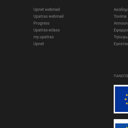
Upnet webmail
Ακαδημ
Upatras webmail
Tovima
Progress
Announ
Upatras eclass
Εφαρμο
my.upatras
Τηλεφω
Upnet
Εγκατα
ΠΑΝΕΠΙΣ