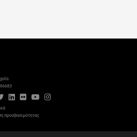
χαΐα
996683
cebook
Twitter
LinkedIn
Flickr
YouTube
Instagram
ικά
η προσβασιμότητας