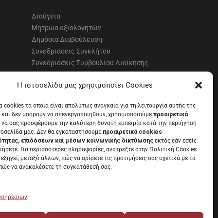
Διαύγεια
Μητρώα αξιολογητών
Δημόσια Διαβούλευση
Συνεδριάσεις Συγκλήτου
Συνεδριάσεις Συμβουλίου Διοίκησης
EUNICoast European University
Η ιστοσελίδα μας χρησιμοποίει Cookies
α cookies τα οποία είναι απολύτως αναγκαία για τη λειτουργία αυτής της
 και δεν μπορούν να απενεργοποιηθούν, χρησιμοποιούμε
προαιρετικά
 να σας προσφέρουμε την καλύτερη δυνατή εμπειρία κατά την περιήγησή
α με την
Νομοθεσία
.
τοσελίδα μας. Δεν θα εγκαταστήσουμε
προαιρετικά cookies
ότητας, επιδόσεων και μέσων κοινωνικής δικτύωσης
εκτός εάν εσείς
ιήσετε. Για περισσότερες πληροφορίες, ανατρέξτε στην Πολιτική Cookies
 εξηγεί, μεταξύ άλλων, πώς να ορίσετε τις προτιμήσεις σας σχετικά με τα
 πώς να ανακαλέσετε τη συγκατάθεσή σας.
 υπηρεσιών