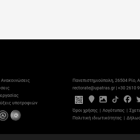
ι Ανακοινώσεις
Πανεπιστημιούπολη, 26504 Ρίο, Α
σεις
rectorate@upatras.gr
|
+30 2610 
 εργασίας
Google
Photo
Fa
Maps
Gallery
ύξεις υποτροφιών
Όροι χρήσης
|
Λογότυπος
|
Σχετ
Πολιτική ιδιωτικότητας
|
Δήλωσ