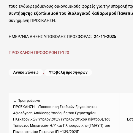
τους ενδιαφερόμενους οικονομικούς φορείς για την υποβολή πρ
συντήρησης εξοπλισμού του Βιολογικού Καθαρισμού Πανεπι
συνημμένη ΠΡΟΣΚΛΗΣΗ.
ΗΜΕΡ/ΝΙΑ ΛΗΞΗΣ ΥΠΟΒΟΛΗΣ ΠΡΟΣΦΟΡΑΣ:
24-11-2025
ΠΡΟΣΚΛΗΣΗ ΠΡΟΦΟΡΩΝ Π-120
Categories
Ανακοινώσεις
,
Υποβολή προσφορών
Πλοήγηση
άρθρων
← Προηγούμενο
Previous
ΠΡΟΣΚΛΗΣΗ : «Τυποποίηση Σταθμών Εργασίας και
Next
Αξιολόγηση Απόδοσης Υποδομής του Εργαστηρίου
post:
post
Ηλεκτρονικών Υπολογιστών (Υπολογιστικού Κέντρου), του
Εστ
Τμήματος Μηχανικών Η/Υ και Πληροφορικής (ΤΜΗΥΠ) του
Πανεπιστημίου Πατρών» (Π –139/2025)