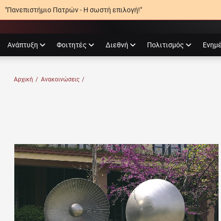
"Πανεπιστήμιο Πατρών - Η σωστή επιλογή!"
agram
Ανάπτυξη
Φοιτητές
Διεθνή
Πολιτισμός
Ενημ
Ο ΠΑΤΡΏΝ
Αρχική
/
Ανακοινώσεις
/