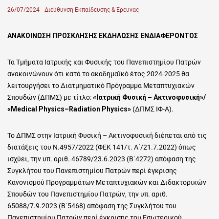
Posted
26/07/2024
Author
Διεύθυνση Εκπαίδευσης & Έρευνας
on
ΑΝΑΚΟΙΝΩΣΗ ΠΡΟΣΚΛΗΣΗΣ ΕΚΔΗΛΩΣΗΣ ΕΝΔΙΑΦΕΡΟΝΤΟΣ
Τα Τμήματα Ιατρικής και Φυσικής του Πανεπιστημίου Πατρών
ανακοινώνουν ότι κατά το ακαδημαϊκό έτος 2024-2025 θα
λειτουργήσει το Διατμηματικό Πρόγραμμα Μεταπτυχιακών
Σπουδών (ΔΠΜΣ) με τίτλο:
«Ιατρική Φυσική – Ακτινοφυσική»/
«
Medical
Physics
–
Radiation
Physics
»
(ΔΠΜΣ ΙΦ-Α).
Το ΔΠΜΣ στην Ιατρική Φυσική – Ακτινοφυσική διέπεται από τις
διατάξεις τoυ Ν.4957/2022 (ΦΕΚ 141/τ. Α΄/21.7.2022) όπως
ισχύει, την υπ. αριθ. 46789/23.6.2023 (Β΄4272) απόφαση της
Συγκλήτου του Πανεπιστημίου Πατρών περί έγκρισης
Κανονισμού Προγραμμάτων Μεταπτυχιακών και Διδακτορικών
Σπουδών του Πανεπιστημίου Πατρών, την υπ. αριθ.
65088/7.9.2023 (Β΄5468) απόφαση της Συγκλήτου του
Πανεπιστημίου Πατρών περί έγκρισης του Εσωτερικού