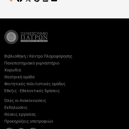
on
on
on
on
on
Facebook
X
Pinterest
LinkedIn
Email
(Twitter)
Βιβλιοθήκη / Κέντρο Πληροφόρησης
Πανεπιστημιακό γυμναστήριο
Χορωδία
Θεατρική ομάδα
Φοιτητικές πολιτιστικές ομάδες
Έθεξις - Εθελοντικές δράσεις
Όλες οι Ανακοινώσεις
Εκδηλώσεις
Θέσεις εργασίας
Προκηρύξεις υποτροφιών