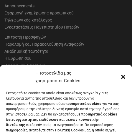
Announcements
Εφαρμογή ενημέρωσης προσωπικού
Τηλεφωνικός κατάλογος
Εγκαταστάσεις Πανεπιστημίου Πατρών
Επιτροπή Προσφυγών
Παραλαβή και Παρακολούθηση Αναφορών
Ακαδημαϊκή ταυτότητα
Η Ευρώπη σου
Υγιεινή και Ασφάλεια
Έντυπα Οικονομικής Υπηρεσίας
Η ιστοσελίδα μας
Έντυπα Διοικητικών Υπηρεσιών
χρησιμοποίει Cookies
Διαύγεια
Εκτός από τα cookies τα οποία είναι απολύτως αναγκαία για τη
Μητρώα αξιολογητών
λειτουργία αυτής της ιστοσελίδας και δεν μπορούν να
Δημόσια Διαβούλευση
απενεργοποιηθούν, χρησιμοποιούμε
προαιρετικά cookies
για να σας
προσφέρουμε την καλύτερη δυνατή εμπειρία κατά την περιήγησή σας
Συνεδριάσεις Συγκλήτου
στην ιστοσελίδα μας. Δεν θα εγκαταστήσουμε
προαιρετικά cookies
Συνεδριάσεις Συμβουλίου Διοίκησης
λειτουργικότητας, επιδόσεων και μέσων κοινωνικής
EUNICoast European University
δικτύωσης
εκτός εάν εσείς τα ενεργοποιήσετε. Για περισσότερες
πληροφορίες, ανατρέξτε στην Πολιτική Cookies μας, η οποία εξηγεί,