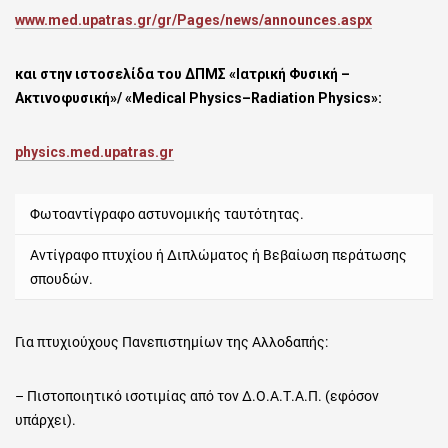
www
.
med
.
upatras
.
gr
/
gr
/
Pages
/
news
/
announces
.
aspx
και στην ιστοσελίδα του ΔΠΜΣ
«Ιατρική Φυσική –
Ακτινοφυσική»/ «
Medical
Physics
–
Radiation
Physics
»
:
physics
.
med
.
upatras
.
gr
Φωτοαντίγραφο αστυνομικής ταυτότητας.
Αντίγραφο πτυχίου ή Διπλώματος ή Βεβαίωση περάτωσης
σπουδών.
Για πτυχιούχους Πανεπιστημίων της Αλλοδαπής:
– Πιστοποιητικό ισοτιμίας από τον Δ.Ο.Α.Τ.Α.Π. (εφόσον
υπάρχει).