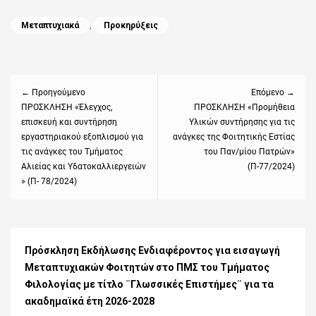
Categories
Μεταπτυχιακά
,
Προκηρύξεις
Πλοήγηση
άρθρων
← Προηγούμενο
Επόμενο →
Previous
ΠΡΟΣΚΛΗΣΗ «Έλεγχος,
Next
ΠΡΟΣΚΛΗΣΗ «Προμήθεια
επισκευή και συντήρηση
Υλικών συντήρησης για τις
post:
post:
εργαστηριακού εξοπλισμού για
ανάγκες της Φοιτητικής Εστίας
τις ανάγκες του Τμήματος
του Παν/μίου Πατρών»
Αλιείας και Υδατοκαλλιεργειών
(Π-77/2024)
» (Π- 78/2024)
Πρόσκληση Εκδήλωσης Ενδιαφέροντος για εισαγωγή
Μεταπτυχιακών Φοιτητών στο ΠΜΣ του Τμήματος
Φιλολογίας με τίτλο ¨Γλωσσικές Επιστήμες¨ για τα
ακαδημαϊκά έτη 2026-2028