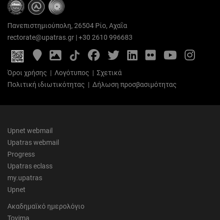
Πανεπιστημιούπολη, 26504 Ρίο, Αχαΐα
rectorate@upatras.gr
|
+30 2610 996683
Google
Photo
Facebook
Twitter
LinkedIn
Flickr
YouTube
Inst
Maps
Gallery
Όροι χρήσης
|
Λογότυπος
|
Σχετικά
Πολιτική ιδιωτικότητας
|
Δήλωση προσβασιμότητας
Upnet webmail
Upatras webmail
Progress
Upatras eclass
my.upatras
Upnet
Ακαδημαϊκό ημερολόγιο
Tovima