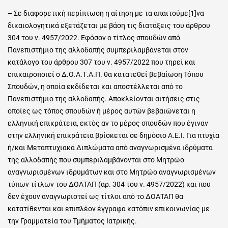
– Σε διαφορετική περίπτωση η αίτηση με τα απαιτούμε[1]να
δικαιολογητικά εξετάζεται με βάση τις διατάξεις του άρθρου
304 του ν. 4957/2022. Εφόσον ο τίτλος σπουδών από
Πανεπιστήμιο της αλλοδαπής συμπεριλαμβάνεται στον
κατάλογο του άρθρου 307 του ν. 4957/2022 που τηρεί και
επικαιροποιεί ο Δ.Ο.Α.Τ.Α.Π. θα κατατεθεί βεβαίωση Τόπου
Σπουδών, η οποία εκδίδεται και αποστέλλεται από το
Πανεπιστήμιο της αλλοδαπής. Αποκλείονται αιτήσεις στις
οποίες ως τόπος σπουδών ή μέρος αυτών βεβαιώνεται η
ελληνική επικράτεια, εκτός αν το μέρος σπουδών που έγιναν
στην ελληνική επικράτεια βρίσκεται σε δημόσιο Α.Ε.Ι. Για πτυχία
ή/και Μεταπτυχιακά Διπλώματα από αναγνωρισμένα ιδρύματα
της αλλοδαπής που συμπεριλαμβάνονται στο Μητρώο
αναγνωρισμένων ιδρυμάτων και στο Μητρώο αναγνωρισμένων
τύπων τίτλων του ΔΟΑΤΑΠ (αρ. 304 του ν. 4957/2022) και που
δεν έχουν αναγνωριστεί ως τίτλοι από το ΔΟΑΤΑΠ θα
κατατίθενται και επιπλέον έγγραφα κατόπιν επικοινωνίας με
την Γραμματεία του Τμήματος Ιατρικής.