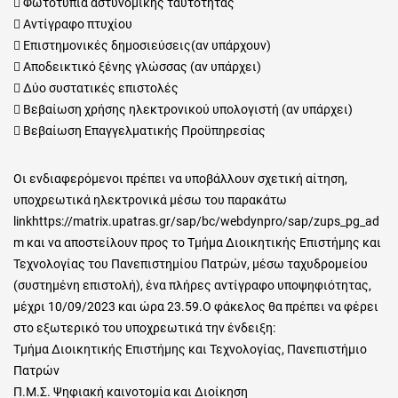
 Φωτοτυπία αστυνομικής ταυτότητας
 Αντίγραφο πτυχίου
 Επιστημονικές δημοσιεύσεις(αν υπάρχουν)
 Αποδεικτικό ξένης γλώσσας (αν υπάρχει)
 Δύο συστατικές επιστολές
 Βεβαίωση χρήσης ηλεκτρονικού υπολογιστή (αν υπάρχει)
 Βεβαίωση Επαγγελματικής Προϋπηρεσίας
Οι ενδιαφερόμενοι πρέπει να υποβάλλουν σχετική αίτηση,
υποχρεωτικά ηλεκτρονικά μέσω του παρακάτω
linkhttps://matrix.upatras.gr/sap/bc/webdynpro/sap/zups_pg_ad
m και να αποστείλουν προς το Τμήμα Διοικητικής Επιστήμης και
Τεχνολογίας του Πανεπιστημίου Πατρών, μέσω ταχυδρομείου
(συστημένη επιστολή), ένα πλήρες αντίγραφο υποψηφιότητας,
μέχρι 10/09/2023 και ώρα 23.59.O φάκελος θα πρέπει να φέρει
στο εξωτερικό του υποχρεωτικά την ένδειξη:
Τμήμα Διοικητικής Επιστήμης και Τεχνολογίας, Πανεπιστήμιο
Πατρών
Π.Μ.Σ. Ψηφιακή καινοτομία και Διοίκηση