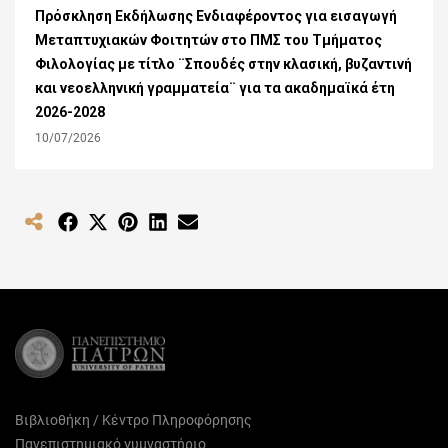
Πρόσκληση Εκδήλωσης Ενδιαφέροντος για εισαγωγή
Μεταπτυχιακών Φοιτητών στο ΠΜΣ του Τμήματος
Φιλολογίας με τίτλο ¨Σπουδές στην κλασική, βυζαντινή
και νεοελληνική γραμματεία¨ για τα ακαδημαϊκά έτη
2026-2028
10/07/2026
Share
Share
Share
Share
Share
on
on
on
on
on
Facebook
X
Pinterest
LinkedIn
Email
(Twitter)
Βιβλιοθήκη / Κέντρο Πληροφόρησης
Πανεπιστημιακό γυμναστήριο