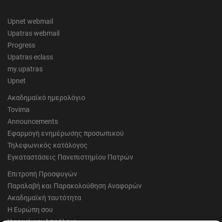
Upnet webmail
Upatras webmail
Progress
Upatras eclass
my.upatras
Upnet
Ακαδημαϊκό ημερολόγιο
Tovima
Announcements
Εφαρμογή ενημέρωσης προσωπικού
Τηλεφωνικός κατάλογος
Εγκαταστάσεις Πανεπιστημίου Πατρών
Επιτροπή Προσφυγών
Παραλαβή και Παρακολούθηση Αναφορών
Ακαδημαϊκή ταυτότητα
Η Ευρώπη σου
Υγιεινή και Ασφάλεια