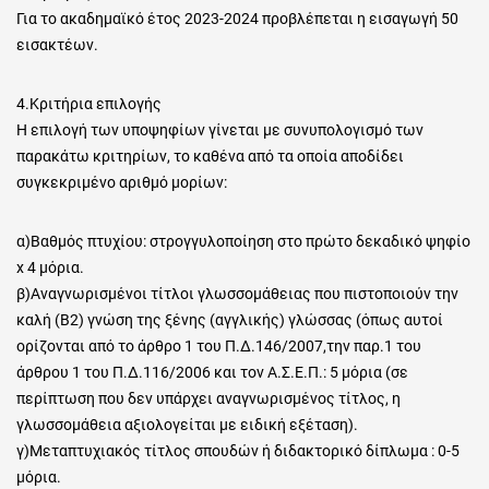
Για το ακαδημαϊκό έτος 2023-2024 προβλέπεται η εισαγωγή 50
εισακτέων.
4.Κριτήρια επιλογής
Η επιλογή των υποψηφίων γίνεται με συνυπολογισμό των
παρακάτω κριτηρίων, το καθένα από τα οποία αποδίδει
συγκεκριμένο αριθμό μορίων:
α)Βαθμός πτυχίου: στρογγυλοποίηση στο πρώτο δεκαδικό ψηφίο
x 4 μόρια.
β)Αναγνωρισμένοι τίτλοι γλωσσομάθειας που πιστοποιούν την
καλή (B2) γνώση της ξένης (αγγλικής) γλώσσας (όπως αυτοί
ορίζονται από το άρθρο 1 του Π.Δ.146/2007,την παρ.1 του
άρθρου 1 του Π.Δ.116/2006 και τον Α.Σ.Ε.Π.: 5 μόρια (σε
περίπτωση που δεν υπάρχει αναγνωρισμένος τίτλος, η
γλωσσομάθεια αξιολογείται με ειδική εξέταση).
γ)Μεταπτυχιακός τίτλος σπουδών ή διδακτορικό δίπλωμα : 0-5
μόρια.