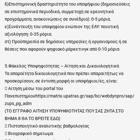
δ)Επιστημονική δραστηριότητα του υποψήφιου (δημοσιεύσεις
σε επιστημονικά περιοδικά, συμμετοχή σε ερευνητικά
προγράμματα, ανακοινώσεις σε συνέδρια): 0-5 μόρια.
ε)Συνέντευξη του υποψηφίου ενώπιον της ΕΑΥ: ποιοτική
αξιολόγηση: 0-35 μόρια.
στ) Προϋπηρεσία σε δημόσιες υπηρεσίες ή οργανισμούς ή σε
θέσεις που αφορούν ψηφιακό μάρκετινγκ από 0-10 μόρια
5.Φάκελος Υποψηφιότητας – Αίτηση και Δικαιολογητικά
Τα απαραίτητα δικαιολογητικά που πρέπει απαραιτήτως να
προσκομίσουν, σε έντυπη μορφή οι υποψήφιοι/ες, είναι:
 Αίτηση μέσω του portal του
Πανεπιστημίουhttps://matrix.upatras.gr/sap/bc/webdynpro/sap/
zups_pg_adm
(TΟ ΕΓΓΡΑΦΟ AITHΣH ΥΠΟΨΗΦΙΟΤΗΤΑΣ ΠΟΥ ΣΑΣ ΖΗΤΑ ΣΤΟ
ΒΗΜΑ 8 ΘΑ ΤΟ ΒΡΕΙΤΕ ΕΔΩ)
 Πιστοποιητικό αναλυτικής βαθμολογίας
 Βιογραφικό σημείωμα