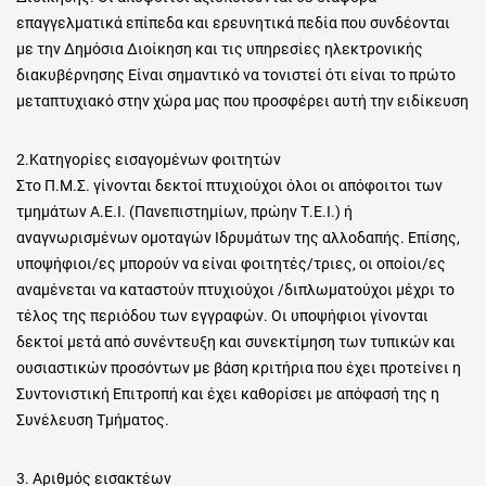
επαγγελματικά επίπεδα και ερευνητικά πεδία που συνδέονται
με την Δημόσια Διοίκηση και τις υπηρεσίες ηλεκτρονικής
διακυβέρνησης Είναι σημαντικό να τονιστεί ότι είναι το πρώτο
μεταπτυχιακό στην χώρα μας που προσφέρει αυτή την ειδίκευση
2.Κατηγορίες εισαγομένων φοιτητών
Στο Π.Μ.Σ. γίνονται δεκτοί πτυχιούχοι όλοι οι απόφοιτοι των
τμημάτων Α.Ε.Ι. (Πανεπιστημίων, πρώην Τ.Ε.Ι.) ή
αναγνωρισμένων ομοταγών Ιδρυμάτων της αλλοδαπής. Επίσης,
υποψήφιοι/ες μπορούν να είναι φοιτητές/τριες, οι οποίοι/ες
αναμένεται να καταστούν πτυχιούχοι /διπλωματούχοι μέχρι το
τέλος της περιόδου των εγγραφών. Οι υποψήφιοι γίνονται
δεκτοί μετά από συνέντευξη και συνεκτίμηση των τυπικών και
ουσιαστικών προσόντων με βάση κριτήρια που έχει προτείνει η
Συντονιστική Επιτροπή και έχει καθορίσει με απόφασή της η
Συνέλευση Τμήματος.
3. Αριθμός εισακτέων