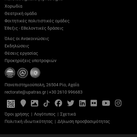
Χορωδία
Θεατρική ομάδα
Φοιτητικές πολιτιστικές ομάδες
Έθεξις - Εθελοντικές δράσεις
Όλες οι Ανακοινώσεις
Εκδηλώσεις
Θέσεις εργασίας
Προκηρύξεις υποτροφιών
Πανεπιστημιούπολη, 26504 Ρίο, Αχαΐα
rectorate@upatras.gr
|
+30 2610 996683
Google
Photo
Facebook
Twitter
LinkedIn
Flickr
YouTube
Inst
Maps
Gallery
Όροι χρήσης
|
Λογότυπος
|
Σχετικά
Πολιτική ιδιωτικότητας
|
Δήλωση προσβασιμότητας