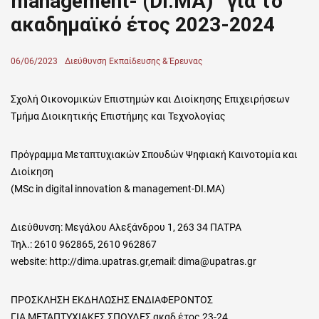
management- (DI.MA)¨ για το
ακαδημαϊκό έτος 2023-2024
Posted
06/06/2023
Author
Διεύθυνση Εκπαίδευσης & Έρευνας
on
Σχολή Οικονομικών Επιστημών και Διοίκησης Επιχειρήσεων
Τμήμα Διοικητικής Επιστήμης και Τεχνολογίας
Πρόγραμμα Μεταπτυχιακών Σπουδών Ψηφιακή Καινοτομία και
Διοίκηση
(MSc in digital innovation & management-DI.MA)
Διεύθυνση: Μεγάλου Αλεξάνδρου 1, 263 34 ΠΑΤΡΑ
Τηλ.: 2610 962865, 2610 962867
website: http://dima.upatras.gr,email: dima@upatras.gr
ΠΡΟΣΚΛΗΣΗ ΕΚΔΗΛΩΣΗΣ ΕΝΔΙΑΦΕΡΟΝΤΟΣ
ΓΙΑ ΜΕΤΑΠΤΥΧΙΑΚΕΣ ΣΠΟΥΔΕΣ ακαδ έτος 23-24