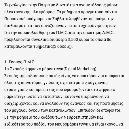
Τεχνολογίας στην Πάτρα με δυνατότητα αναμετάδοσης μέσω
ηλεκτρονικής πλατφόρμας. Τα μαθήματα πραγματοποιούνται
Παρασκευή απόγευμα και Σάββατο λαμβάνοντας υπόψη την
διαθεσιμότητα των εργαζομένων μεταπτυχιακών φοιτητών.
Για την παρακολούθηση του Π.Μ.Σ. και την απόκτηση Δ.Μ.Σ.
προβλέπονται συνολικά δίδακτρα 3.500 ευρώ τα οποία θα
καταβάλλονται τμηματικά(3 δόσεις).
1. Σκοπός Π.Μ.Σ.
1a.Σκοπός Ψηφιακό μάρκετινγκ(Digital Marketing)
Σκοπός της ειδίκευσης αυτής είναι, να αποκτήσουν οι απόφοιτοι
όλες τις καινοτόμες γνώσεις σχετικά με τις σύγχρονες
στρατηγικές και πρακτικές που εφαρμόζονται στο ψηφιακό
μάρκετινγκ ώστε να καταστούν ικανοί να διερευνούν, να
διαχειρίζονται και να αναλύουν τις ανάγκες και τις προτιμήσεις
του μεγάλου όγκου των καταναλωτών. Επιπλέον, οι απόφοιτοι,
με την βοήθεια του κλάδου των Νευροεπιστημών και
ειδικότερα του πεδίου του Νευρομάρκετιγνκ θα είναι ικανοί, να