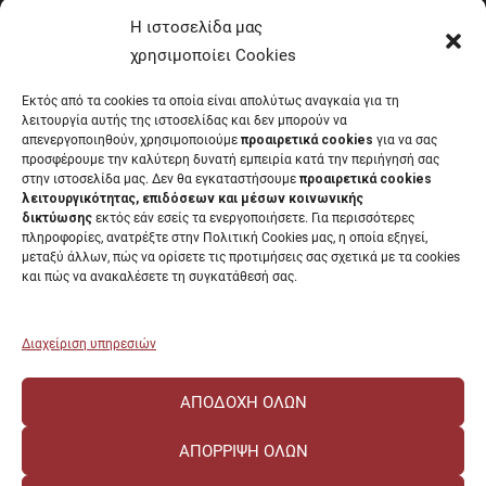
Έντυπα Οικονομικής Υπηρεσίας
Η ιστοσελίδα μας
Έντυπα Διοικητικών Υπηρεσιών
χρησιμοποίει Cookies
Διαύγεια
Εκτός από τα cookies τα οποία είναι απολύτως αναγκαία για τη
Μητρώα αξιολογητών
λειτουργία αυτής της ιστοσελίδας και δεν μπορούν να
Δημόσια Διαβούλευση
απενεργοποιηθούν, χρησιμοποιούμε
προαιρετικά cookies
για να σας
προσφέρουμε την καλύτερη δυνατή εμπειρία κατά την περιήγησή σας
Συνεδριάσεις Συγκλήτου
στην ιστοσελίδα μας. Δεν θα εγκαταστήσουμε
προαιρετικά cookies
Συνεδριάσεις Συμβουλίου Διοίκησης
λειτουργικότητας, επιδόσεων και μέσων κοινωνικής
EUNICoast European University
δικτύωσης
εκτός εάν εσείς τα ενεργοποιήσετε. Για περισσότερες
πληροφορίες, ανατρέξτε στην Πολιτική Cookies μας, η οποία εξηγεί,
μεταξύ άλλων, πώς να ορίσετε τις προτιμήσεις σας σχετικά με τα cookies
και πώς να ανακαλέσετε τη συγκατάθεσή σας.
ΠΑΝΕΠΙΣΤΗΜΙΟ ΠΑΤΡΩΝ Ελληνικό δημόσιο εκπαιδευτικό ίδρυμα που
λειτουργεί σύμφωνα με την
Νομοθεσία
.
Διαχείριση υπηρεσιών
ΑΠΟΔΟΧΉ ΌΛΩΝ
ΑΠΌΡΡΙΨΗ ΌΛΩΝ