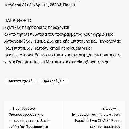
Μεγάλου Αλεξάνδρου 1, 26334, Πάτρα
ΠΛΗΡΟΦΟΡΙΕΣ
Σχετικές πληροφορίες παρέχονται :
α) από την διευθύντρια του προγράμματος Καθηγήτρια Ηρα
Αντωνοπούλου, Τμήμα Διοικητικής Επιστήμης και Τεχνολογίας
Πανεπιστημίου Πατρών, email: hera@upatras.gr
β) στην ιστοσελίδα του Μεταπτυχιακού: http://dima.upatras.gr/
γ) στη Γραμματεία του Μεταπτυχιακού: dima@upatras.gr
Categories
Μεταπτυχιακά
,
Προκηρύξεις
Πλοήγηση
άρθρων
← Προηγούμενο
Επόμενο →
Previous
Ορισμός εφορευτικής
Next
Ενημέρωση για την διενέργεια
επιτροπής για τις εκλογές
Rapid Test για COVID-19 στις
post:
post:
ανάδειξης Προέδρου και
εγκαταστάσεις του