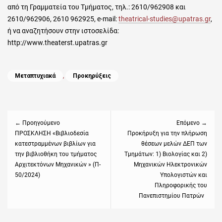
από τη Γραμματεία του Τμήματος, τηλ.: 2610/962908 και
2610/962906, 2610 962925, e-mail:
theatrical-studies@upatras.gr
,
ή να αναζητήσουν στην ιστοσελίδα:
http://www.theaterst.upatras.gr
Categories
Μεταπτυχιακά
,
Προκηρύξεις
Πλοήγηση
άρθρων
← Προηγούμενο
Επόμενο →
Previous
ΠΡΟΣΚΛΗΣΗ «Βιβλιοδεσία
Next
Προκήρυξη για την πλήρωση
κατεστραμμένων βιβλίων για
θέσεων μελών ΔΕΠ των
post:
post:
την βιβλιοθήκη του τμήματος
Τμημάτων: 1) Βιολογίας και 2)
Αρχιτεκτόνων Μηχανικών » (Π-
Μηχανικών Ηλεκτρονικών
50/2024)
Υπολογιστών και
Πληροφορικής του
Πανεπιστημίου Πατρών