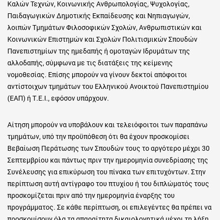
Καλών Τεχνών, Κοινωνικής Ανθρωπολογίας, Ψυχολογίας,
Παιδαγωγικών Δημοτικής Εκπαίδευσης και Νηπιαγωγών,
λοιπών Τμημάτων Φιλοσοφικών Σχολών, Ανθρωπιστικών και
Κοινωνικών Επιστημών και Σχολών Πολιτισμικών Σπουδών
Πανεπιστημίων της ημεδαπής ή ομοταγών Ιδρυμάτων της
αλλοδαπής, σύμφωνα με τις διατάξεις της κείμενης
νομοθεσίας. Επίσης μπορούν να γίνουν δεκτοί απόφοιτοι
αντίστοιχων τμημάτων του Ελληνικού Ανοικτού Πανεπιστημίου
(ΕΑΠ) ή Τ.Ε.Ι., εφόσον υπάρχουν.
Αίτηση μπορούν να υποβάλουν και τελειόφοιτοι των παραπάνω
τμημάτων, υπό την προϋπόθεση ότι θα έχουν προσκομίσει
Βεβαίωση Περάτωσης των Σπουδών τους το αργότερο μέχρι 30
Σεπτεμβρίου και πάντως πριν την ημερομηνία συνεδρίασης της
Συνέλευσης για επικύρωση του πίνακα των επιτυχόντων. Στην
περίπτωση αυτή αντίγραφο του πτυχίου ή του διπλώματός τους
προσκομίζεται πριν από την ημερομηνία έναρξης του
προγράμματος. Σε κάθε περίπτωση, οι επιλεγέντες θα πρέπει να
προσκομίσουν όλα τα απαραίτητα δικαιολογητικά μέχρι τη λήξη