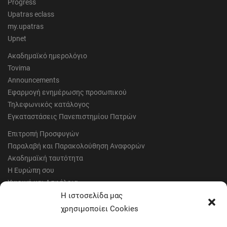
Progress
Upatras eclass
my.upatras
Upnet
Ακαδημαϊκό ημερολόγιο
Tovima
Announcements
Εφαρμογή ενημέρωσης προσωπικού
Τηλεφωνικός κατάλογος
Εγκαταστάσεις Πανεπιστημίου Πατρών
Επιτροπή Προσφυγών
Παραλαβή και Παρακολούθηση Αναφορών
Ακαδημαϊκή ταυτότητα
Η Ευρώπη σου
Υγιεινή και Ασφάλεια
Έντυπα Οικονομικής Υπηρεσίας
Η ιστοσελίδα μας
Έντυπα Διοικητικών Υπηρεσιών
χρησιμοποίει Cookies
Διαύγεια