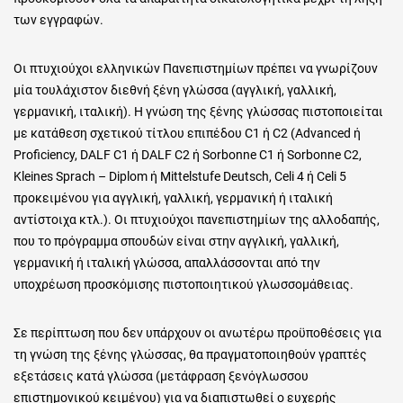
των εγγραφών.
Οι πτυχιούχοι ελληνικών Πανεπιστημίων πρέπει να γνωρίζουν
μία τουλάχιστον διεθνή ξένη γλώσσα (αγγλική, γαλλική,
γερμανική, ιταλική). Η γνώση της ξένης γλώσσας πιστοποιείται
με κατάθεση σχετικού τίτλου επιπέδου C1 ή C2 (Advanced ή
Proficiency, DALF C1 ή DALF C2 ή Sorbonne C1 ή Sorbonne C2,
Kleines Sprach – Diplom ή Mittelstufe Deutsch, Celi 4 ή Celi 5
προκειμένου για αγγλική, γαλλική, γερμανική ή ιταλική
αντίστοιχα κτλ.). Οι πτυχιούχοι πανεπιστημίων της αλλοδαπής,
που το πρόγραμμα σπουδών είναι στην αγγλική, γαλλική,
γερμανική ή ιταλική γλώσσα, απαλλάσσονται από την
υποχρέωση προσκόμισης πιστοποιητικού γλωσσομάθειας.
Σε περίπτωση που δεν υπάρχουν οι ανωτέρω προϋποθέσεις για
τη γνώση της ξένης γλώσσας, θα πραγματοποιηθούν γραπτές
εξετάσεις κατά γλώσσα (μετάφραση ξενόγλωσσου
επιστημονικού κειμένου) για να διαπιστωθεί ο ευχερής