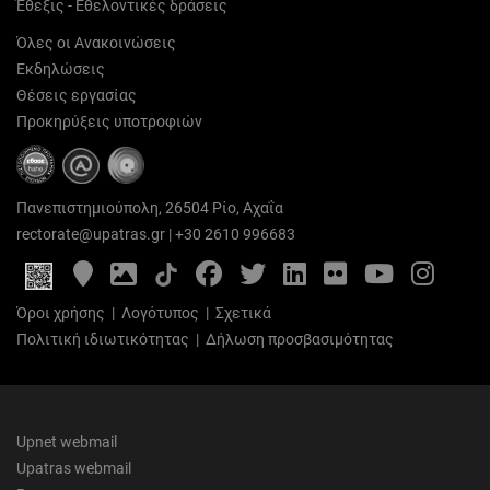
Έθεξις - Εθελοντικές δράσεις
Όλες οι Ανακοινώσεις
Εκδηλώσεις
Θέσεις εργασίας
Προκηρύξεις υποτροφιών
Πανεπιστημιούπολη, 26504 Ρίο, Αχαΐα
rectorate@upatras.gr
|
+30 2610 996683
Google
Photo
Facebook
Twitter
LinkedIn
Flickr
YouTube
Inst
Maps
Gallery
Όροι χρήσης
|
Λογότυπος
|
Σχετικά
Πολιτική ιδιωτικότητας
|
Δήλωση προσβασιμότητας
Upnet webmail
Upatras webmail