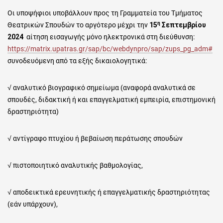
Οι υποψήφιοι υποβάλλουν προς τη Γραμματεία του Τμήματος
η
Θεατρικών Σπουδών το αργότερο μέχρι την
15
Σεπτεμβρίου
2024
αίτηση εισαγωγής μόνο ηλεκτρονικά στη διεύθυνση:
https://matrix.upatras.gr/sap/bc/webdynpro/sap/zups_pg_adm#
συνοδευόμενη από τα εξής δικαιολογητικά:
√ αναλυτικό βιογραφικό σημείωμα (αναφορά αναλυτικά σε
σπουδές, διδακτική ή και επαγγελματική εμπειρία, επιστημονική
δραστηριότητα)
√ αντίγραφο πτυχίου ή βεβαίωση περάτωσης σπουδών
√ πιστοποιητικό αναλυτικής βαθμολογίας,
√ αποδεικτικά ερευνητικής ή επαγγελματικής δραστηριότητας
(εάν υπάρχουν),