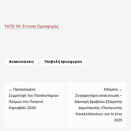
ΤΚΠΣ-59. Έντυπο Προσφοράς
Categories
Ανακοινώσεις
,
Υποβολή προσφορών
Πλοήγηση
άρθρων
← Προηγούμενο
Επόμενο →
Previous
Συμμετοχή του Πανεπιστημίου
Next
Συγχαρητήρια ανακοίνωση –
Πατρών στο Πατρινό
Απονομή βραβείου Εξαίρετης
post:
post:
Καρναβάλι 2026!
Δημοσίευσης «Παναγιώτης
Κανελλόπουλος» για το έτος
2025