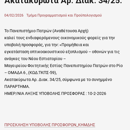
Ακατακύρωτα Αρ. Διακ. 34/25.
Posted
04/02/2026
Author
Τμήμα Προγραμματισμού και Προϋπολογισμού
on
Το Πανεπιστήμιο Πατρών (Αναθέτουσα Αρχή)
καλεί τους ενδιαφερόμενους οικονομικούς φορείς για την
υποβολή προσφοράς, για την: «Προμήθεια και
εγκατάσταση οπτικοακουστικού εξοπλισμού – οθονών για τις
ανάγκες του Νέου Εστιατορίου –
Μαγειρείου Φοιτητικής Εστίας Πανεπιστημίου Πατρών στο Ρίο
– ΟΜΑΔΑ 6 , (ΚΩΔ:ΤΚΠΣ-59),
Ακατακύρωτα Αρ. Διακ. 34/25, σύμφωνα με το συνημμένο
ΠΑΡΑΡΤΗΜΑ.
ΗΜΕΡ/ΝΙΑ ΛΗΞΗΣ ΥΠΟΒΟΛΗΣ ΠΡΟΣΦΟΡΑΣ : 10-2-2026
ΠΡΟΣΚΛΗΣΗ ΥΠΟΒΟΛΗΣ ΠΡΟΣΦΟΡΩΝ_ΚΗΜΔΗΣ