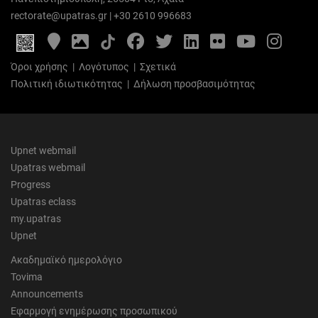
rectorate@upatras.gr
|
+30 2610 996683
Google
Photo
Facebook
Twitter
LinkedIn
Flickr
YouTube
Inst
Maps
Gallery
Όροι χρήσης
|
Λογότυπος
|
Σχετικά
Πολιτική ιδιωτικότητας
|
Δήλωση προσβασιμότητας
Upnet webmail
Upatras webmail
Progress
Upatras eclass
my.upatras
Upnet
Ακαδημαϊκό ημερολόγιο
Tovima
Announcements
Εφαρμογή ενημέρωσης προσωπικού