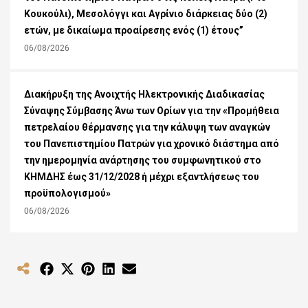
Κουκούλι), Μεσολόγγι και Αγρίνιο διάρκειας δύο (2)
ετών, με δικαίωμα προαίρεσης ενός (1) έτους”
06/08/2026
Διακήρυξη της Ανοιχτής Ηλεκτρονικής Διαδικασίας
Σύναψης Σύμβασης Άνω των Ορίων για την «Προμήθεια
πετρελαίου θέρμανσης για την κάλυψη των αναγκών
του Πανεπιστημίου Πατρών για χρονικό διάστημα από
την ημερομηνία ανάρτησης του συμφωνητικού στο
ΚΗΜΔΗΣ έως 31/12/2028 ή μέχρι εξαντλήσεως του
προϋπολογισμού»
06/08/2026
Share
Share
Share
Share
Share
on
on
on
on
on
Facebook
X
Pinterest
LinkedIn
Email