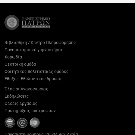
(Twitter)
Βιβλιοθήκη / Κέντρο Πληροφόρησης
Πανεπιστημιακό γυμναστήριο
Χορωδία
Θεατρική ομάδα
Φοιτητικές πολιτιστικές ομάδες
Έθεξις - Εθελοντικές δράσεις
Όλες οι Ανακοινώσεις
Εκδηλώσεις
Θέσεις εργασίας
Προκηρύξεις υποτροφιών
Πανεπιστημιούπολη, 26504 Ρίο, Αχαΐα