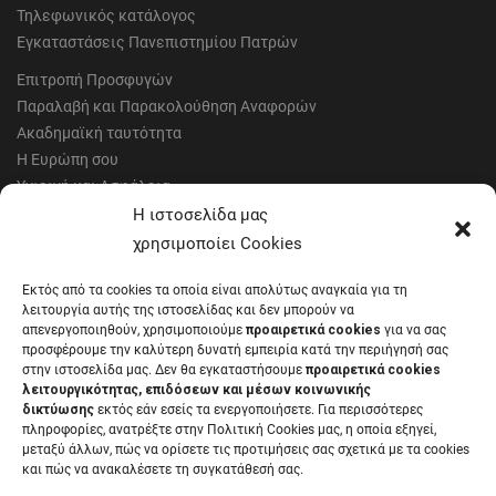
Τηλεφωνικός κατάλογος
Εγκαταστάσεις Πανεπιστημίου Πατρών
Επιτροπή Προσφυγών
Παραλαβή και Παρακολούθηση Αναφορών
Ακαδημαϊκή ταυτότητα
Η Ευρώπη σου
Υγιεινή και Ασφάλεια
Έντυπα Οικονομικής Υπηρεσίας
Η ιστοσελίδα μας
Έντυπα Διοικητικών Υπηρεσιών
χρησιμοποίει Cookies
Διαύγεια
Εκτός από τα cookies τα οποία είναι απολύτως αναγκαία για τη
Μητρώα αξιολογητών
λειτουργία αυτής της ιστοσελίδας και δεν μπορούν να
Δημόσια Διαβούλευση
απενεργοποιηθούν, χρησιμοποιούμε
προαιρετικά cookies
για να σας
προσφέρουμε την καλύτερη δυνατή εμπειρία κατά την περιήγησή σας
Συνεδριάσεις Συγκλήτου
στην ιστοσελίδα μας. Δεν θα εγκαταστήσουμε
προαιρετικά cookies
Συνεδριάσεις Συμβουλίου Διοίκησης
λειτουργικότητας, επιδόσεων και μέσων κοινωνικής
EUNICoast European University
δικτύωσης
εκτός εάν εσείς τα ενεργοποιήσετε. Για περισσότερες
πληροφορίες, ανατρέξτε στην Πολιτική Cookies μας, η οποία εξηγεί,
μεταξύ άλλων, πώς να ορίσετε τις προτιμήσεις σας σχετικά με τα cookies
και πώς να ανακαλέσετε τη συγκατάθεσή σας.
ΠΑΝΕΠΙΣΤΗΜΙΟ ΠΑΤΡΩΝ Ελληνικό δημόσιο εκπαιδευτικό ίδρυμα που