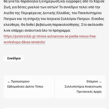
θα γίνεται παράλληλα η ενημέρωση και εγγραφές από το Χάρισε
Ζωή, για δότες μυελού των οστών!
Το συνέδριο τελεί υπό την
Αιγίδα της Περιφέρειας Δυτικής Ελλάδας, του Πανεπιστημίου
Πατρών και τη στήριξη του Ιατρικού Συλλόγου Πατρών.
Είσοδος
ελεύθερη. Θα δοθεί βεβαίωση παρακολούθησης.
Στο ακόλουθο
λινκ υπάρχει αναλυτικά όλο το πρόγραμμα:
https://juniorsclub.gr/stress-autoanosa-se-paidia-neous-free-
workshops-dilose-simetohi/
Categories
Συνέδρια
Πλοήγηση
άρθρων
← Προηγούμενο
Επόμενο →
Previous
Εβδομαδιαίο Δελτίο Τύπου
Next
Συλλυπητήρια Ανακοίνωση
Πρυτανικής Αρχής
post:
post: