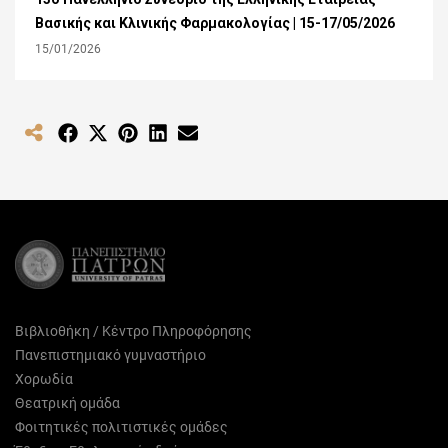
Βασικής και Κλινικής Φαρμακολογίας | 15-17/05/2026
15/01/2026
Share
Share
Share
Share
Share
on
on
on
on
on
Facebook
X
Pinterest
LinkedIn
Email
(Twitter)
Βιβλιοθήκη / Κέντρο Πληροφόρησης
Πανεπιστημιακό γυμναστήριο
Χορωδία
Θεατρική ομάδα
Φοιτητικές πολιτιστικές ομάδες