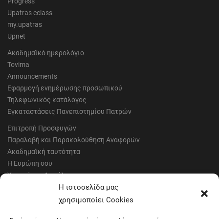
Progress
Upatras eclass
my.upatras
Upnet
Ακαδημαϊκό ημερολόγιο
Tovima
Announcements
Εφαρμογή ενημέρωσης προσωπικού
Τηλεφωνικός κατάλογος
Εγκαταστάσεις Πανεπιστημίου Πατρών
Επιτροπή Προσφυγών
Παραλαβή και Παρακολούθηση Αναφορών
Ακαδημαϊκή ταυτότητα
Η Ευρώπη σου
Υγιεινή και Ασφάλεια
Έντυπα Οικονομικής Υπηρεσίας
Η ιστοσελίδα μας
Έντυπα Διοικητικών Υπηρεσιών
χρησιμοποίει Cookies
Διαύγεια