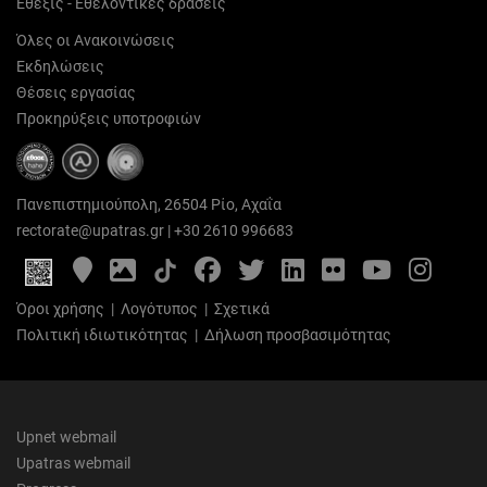
Έθεξις - Εθελοντικές δράσεις
Όλες οι Ανακοινώσεις
Εκδηλώσεις
Θέσεις εργασίας
Προκηρύξεις υποτροφιών
Πανεπιστημιούπολη, 26504 Ρίο, Αχαΐα
rectorate@upatras.gr
|
+30 2610 996683
Google
Photo
Facebook
Twitter
LinkedIn
Flickr
YouTube
Inst
Maps
Gallery
Όροι χρήσης
|
Λογότυπος
|
Σχετικά
Πολιτική ιδιωτικότητας
|
Δήλωση προσβασιμότητας
Upnet webmail
Upatras webmail