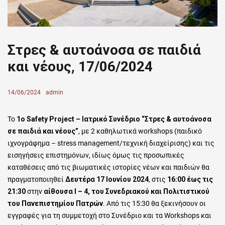
Στρες & αυτοάνοσα σε παιδιά
και νέους, 17/06/2024
Posted
14/06/2024
Author
admin
on
Το
1ο Safety Project – Ιατρικό Συνέδριο “Στρες & αυτοάνοσα
σε παιδιά και νέους”
, με 2 καθηλωτικά workshops (παιδικό
ιχνογράφημα – stress management/τεχνική διαχείρισης) και τις
εισηγήσεις επιστημόνων, ιδίως όμως τις προσωπικές
καταθέσεις από τις βιωματικές ιστορίες νέων και παιδιών θα
πραγματοποιηθεί
Δευτέρα 17 Ιουνίου 2024
, στις
16:00 έως τις
21:30
στην
αίθουσα Ι – 4, του Συνεδριακού και Πολιτιστικού
του Πανεπιστημίου Πατρών
.
Από τις 15:30 θα ξεκινήσουν οι
εγγραφές για τη συμμετοχή στο Συνέδριο και τα Workshops και