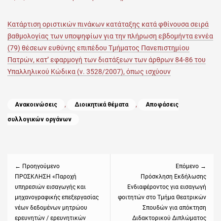
on
Κατάρτιση οριστικών πινάκων κατάταξης κατά φθίνουσα σειρά
βαθμολογίας των υποψηφίων για την πλήρωση εβδομήντα εννέα
(79) θέσεων ευθύνης επιπέδου Τμήματος Πανεπιστημίου
Πατρών, κατ’ εφαρμογή των διατάξεων των άρθρων 84-86 του
Υπαλληλικού Κώδικα (ν. 3528/2007), όπως ισχύουν
Categories
Ανακοινώσεις
,
Διοικητικά θέματα
,
Αποφάσεις
συλλογικών οργάνων
Πλοήγηση
άρθρων
← Προηγούμενο
Επόμενο →
Previous
ΠΡΟΣΚΛΗΣΗ «Παροχή
Next
Πρόσκληση Εκδήλωσης
υπηρεσιών εισαγωγής και
Ενδιαφέροντος για εισαγωγή
post:
post:
μηχανογραφικής επεξεργασίας
φοιτητών στο Τμήμα Θεατρικών
νέων δεδομένων μητρώου
Σπουδών για απόκτηση
ερευνητών / ερευνητικών
Διδακτορικού Διπλώματος