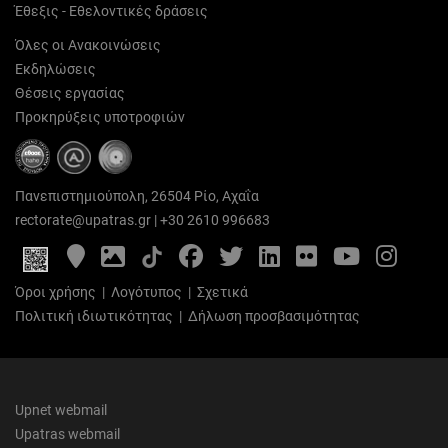
Έθεξις - Εθελοντικές δράσεις
Όλες οι Ανακοινώσεις
Εκδηλώσεις
Θέσεις εργασίας
Προκηρύξεις υποτροφιών
Πανεπιστημιούπολη, 26504 Ρίο, Αχαΐα
rectorate@upatras.gr
|
+30 2610 996683
Google
Photo
Facebook
Twitter
LinkedIn
Flickr
YouTube
Inst
Maps
Gallery
Όροι χρήσης
|
Λογότυπος
|
Σχετικά
Πολιτική ιδιωτικότητας
|
Δήλωση προσβασιμότητας
Upnet webmail
Upatras webmail