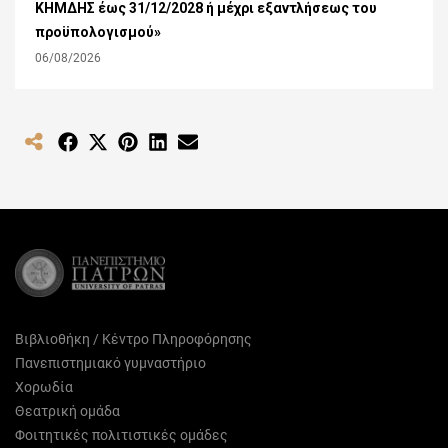
ΚΗΜΔΗΣ έως 31/12/2028 ή μέχρι εξαντλήσεως του
προϋπολογισμού»
06/08/2026
Share
Share
Share
Share
Share
on
on
on
on
on
Facebook
X
Pinterest
LinkedIn
Email
(Twitter)
Βιβλιοθήκη / Κέντρο Πληροφόρησης
Πανεπιστημιακό γυμναστήριο
Χορωδία
Θεατρική ομάδα
Φοιτητικές πολιτιστικές ομάδες