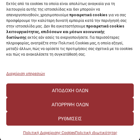
Διαύγεια
Εκτός από τα cookies τα οποία είναι απολύτως αναγκαία για τη
Μητρώα αξιολογητών
λειτουργία αυτής της ιστοσελίδας και δεν μπορούν να
Δημόσια Διαβούλευση
απενεργοποιηθούν, χρησιμοποιούμε
προαιρετικά cookies
για να σας
προσφέρουμε την καλύτερη δυνατή εμπειρία κατά την περιήγησή σας
Συνεδριάσεις Συγκλήτου
στην ιστοσελίδα μας. Δεν θα εγκαταστήσουμε
προαιρετικά cookies
Συνεδριάσεις Συμβουλίου Διοίκησης
λειτουργικότητας, επιδόσεων και μέσων κοινωνικής
EUNICoast European University
δικτύωσης
εκτός εάν εσείς τα ενεργοποιήσετε. Για περισσότερες
πληροφορίες, ανατρέξτε στην Πολιτική Cookies μας, η οποία εξηγεί,
μεταξύ άλλων, πώς να ορίσετε τις προτιμήσεις σας σχετικά με τα cookies
και πώς να ανακαλέσετε τη συγκατάθεσή σας.
ΠΑΝΕΠΙΣΤΗΜΙΟ ΠΑΤΡΩΝ Ελληνικό δημόσιο εκπαιδευτικό ίδρυμα που
λειτουργεί σύμφωνα με την
Νομοθεσία
.
Διαχείριση υπηρεσιών
ΑΠΟΔΟΧΉ ΌΛΩΝ
ΑΠΌΡΡΙΨΗ ΌΛΩΝ
ΡΥΘΜΊΣΕΙΣ
Πολιτική Διαχείρισης Cookies
Πολιτική ιδιωτικότητας