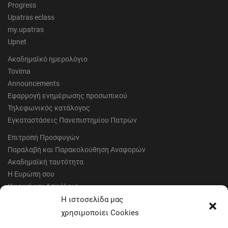
Progress
Upatras eclass
my.upatras
Upnet
Ακαδημαϊκό ημερολόγιο
Tovima
Announcements
Εφαρμογή ενημέρωσης προσωπικού
Τηλεφωνικός κατάλογος
Εγκαταστάσεις Πανεπιστημίου Πατρών
Επιτροπή Προσφυγών
Παραλαβή και Παρακολούθηση Αναφορών
Ακαδημαϊκή ταυτότητα
Η Ευρώπη σου
Υγιεινή και Ασφάλεια
Έντυπα Οικονομικής Υπηρεσίας
Η ιστοσελίδα μας
Έντυπα Διοικητικών Υπηρεσιών
χρησιμοποίει Cookies