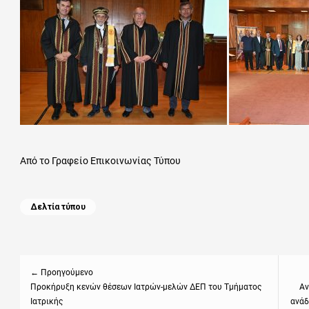
Από το Γραφείο Επικοινωνίας Τύπου
Categories
Δελτία τύπου
Πλοήγηση
άρθρων
← Προηγούμενο
Previous
Προκήρυξη κενών θέσεων Ιατρών-μελών ΔΕΠ του Τμήματος
Next
Αν
Ιατρικής
ανάδ
post:
post