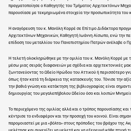
πραγματοποίησε ο Καθηγητής του Τμήματος Αρχιτεκτόνων Μηχα
παρουσίασε με τεκμηριωμένα στοιχεία την προσωπικότητα του κ
Η αναγόρευση του κ. Μανόλη Κορρέ σε Επίτιμο Διδάκτορα πραγ
Αρχιτεκτόνων Μηχανικών, Καθηγητή Ιωάννη Αίσωπο, ενώ την περ
επίδοση του μεταλλίου του Πανεπιστημίου Πατρών ανέλαβε ο 
Η τελετή ολοκληρώθηκε με την ομιλία του κ. Μανόλη Κορρέ με τ
μέσω μιας σειράς διαφανειών με σχέδια και αρχιτεκτονικές μακ
ζωντανεύοντας το Ωδείο Ηρώδου του Αττικού ή περισσότερο γ
όπως ήταν κατά τη διάρκεια της κατασκευής του. Τόνισε την αξί
την βαθιά γνώση και κατάκτηση της βιβλιογραφίας είναι σημαντ
δημιουργίας του μεγαλεπήβολου Ωδείου όσο και λοιπών Μνημεί
Το περιεχόμενο της ομιλίας αλλά και ο τρόπος παρουσίασης κα
κέντρισε το ενδιαφέρον και την προσοχή του κοινού. Είναι σημαν
παρομοιαστεί με μια «βόλτα» στους πρόποδες του βράχου της Ακ
μελέτησε και συνεχίζει να μελετά και να εξερευνά κάθε πτυχή 