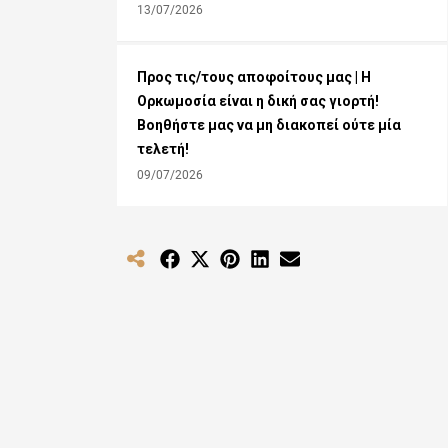
13/07/2026
Προς τις/τους αποφοίτους μας | Η
Ορκωμοσία είναι η δική σας γιορτή!
Βοηθήστε μας να μη διακοπεί ούτε μία
τελετή!
09/07/2026
Share
Share
Share
Share
Share
on
on
on
on
on
Facebook
X
Pinterest
LinkedIn
Email
(Twitter)