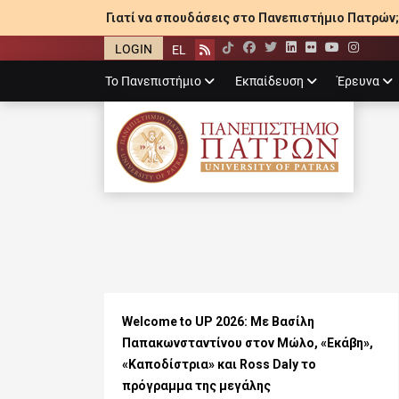
Γιατί να σπουδάσεις στο Πανεπιστήμιο Πατρών;
LOGIN
EL
Facebook
Twitter
LinkedIn
Flickr
YouTube
Inst
Rss
Primary
Το Πανεπιστήμιο
Εκπαίδευση
Έρευνα
menu
ΠΑΝΕΠΙΣΤΉΜΙ
Welcome to UP 2026: Με Βασίλη
Παπακωνσταντίνου στον Μώλο, «Εκάβη»,
«Καποδίστρια» και Ross Daly το
πρόγραμμα της μεγάλης