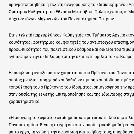
πραγματοποιήθηκε η τελετή αναγόρευσης του διακεκριμένου Αρ
Ομότιμου Καθηγητή του Εθνικού Μετσόβιου Πολυτεχνείου, κ. Μα
Αρχιτεκτόνων Μηχανικών του Πανεπιστημίου Πατρών.
Στην τελετή παρευρέθηκαν Καθηγητές του Τμήματος Αρχιτεκτόν
κοινότητας, φοιτήτριες και φοιτητές του αντίστοιχου επιστημον
προσωπικότητες του πολιτιστικού κόσμου και οικείοι του τιμώ
ενδιαφέρον την εκδήλωση και την εξαίρετη ομιλία του κ. Κορρέ.
Η εκδήλωση άνοιξε με τον χαιρετισμό του Πρύτανη του Πανεπισ
οποίος με ιδιαίτερη χαρά και βαθιά εκτίμηση και αίσθημα τιμής
τοποθέτησή του ο Πρύτανης του Ιδρύματος, σκιαγράφησε την π
στην ουσία της Τελετής Επιτιμοποίησης και της ιδιαίτερης στι
χαρακτηριστικά:
«Η απονομή του ύψιστου ακαδημαϊκού τιμητικού τίτλου αποτελεί
Πανεπιστημίου. Είναι η στιγμή κατά την οποία η ακαδημαϊκή κοι
με το έργο, τη γνώση, την αφοσίωση και το ήθος τους, υπερβαίνο