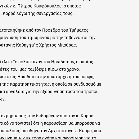
νικών κ. Πέτρος Κουφόπουλος, ο οποίος
. Κορρέ λόγω της συνεργασίας τους.
ματοποιήθηκε από τον Πρόεδρο του Τμήματος
ιένδυση του τιμώμενου με την τήβεννο και την
Πρύτανης Καθηγητής Χρήστος Μπούρας.
ίτλο: «Το πολύπτυχον του Ηρωδείου», ο οποίος
έτες του, μας ταξίδεψε πίσω στο χρόνο,
νωστό ως Ηρώδειο στην πρωταρχική του μορφή,
α της παρατηρητικότητας, η οποία σε συνδυασμό με
ικά εργαλεία για την εξερεύνηση τόσο του τρόπου
ων.
ι τεκμηρίωσης των δεδομένων από τον κ. Κορρέ
τικό να τονιστεί ότι η παρουσίαση θα μπορούσε να
ροπόλεως με οδηγό τον Αρχιτέκτονα κ. Κορρέ, που
των μνημείων με τόση αγάπη και αφοσίωση για το