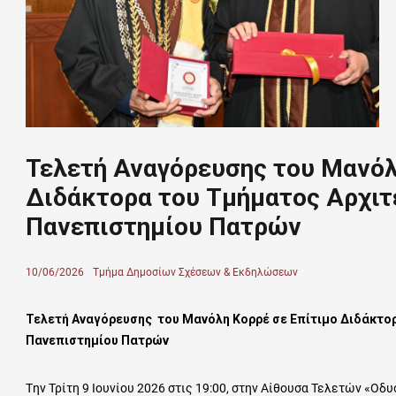
Τελετή Αναγόρευσης του Μανόλ
Διδάκτορα του Τμήματος Αρχι
Πανεπιστημίου Πατρών
Posted
10/06/2026
Author
Τμήμα Δημοσίων Σχέσεων & Εκδηλώσεων
on
Τελετή Αναγόρευσης του Μανόλη Κορρέ σε Επίτιμο Διδάκτο
Πανεπιστημίου Πατρών
Tην Τρίτη 9 Ιουνίου 2026 στις 19:00, στην Αίθουσα Τελετών «Ο