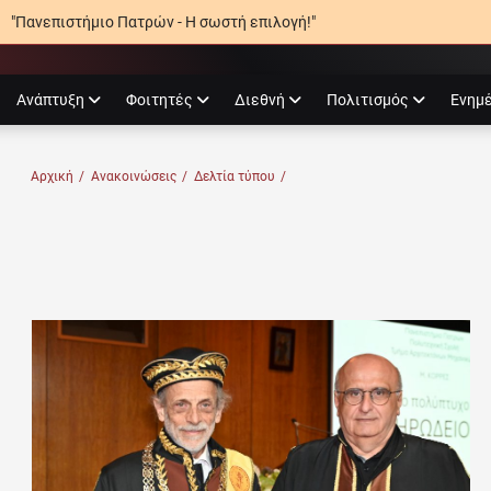
"Πανεπιστήμιο Πατρών - Η σωστή επιλογή!"
agram
Ανάπτυξη
Φοιτητές
Διεθνή
Πολιτισμός
Ενημ
Ο ΠΑΤΡΏΝ
Αρχική
/
Ανακοινώσεις
/
Δελτία τύπου
/