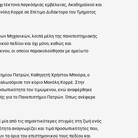
χιτέκτονα παγκόσμιας εμβέλειας, Ακαδημαϊκού και
νόλη Κορρέ σε Επίτιμο Διδάκτορα του Τμήματος
ων Μηχανικών, λοιπά μέλη της πανεπιστημιακής
ικού πεδίου και όχι μόνο, καθώς και
μενου, οι οποίοι παρακολούθησαν με αμείωτο
τημίου Πατρών, Καθηγητή Χρήστου Μπούρα, ο
 καλωσόρισε τον κύριο Μανόλη Κορρέ. Στην
ροσωπικότητα του τιμώμενου, ενώ αναφέρθηκε
γμής για το Πανεπιστήμιο Πατρών. Όπως ανέφερε
 μία από τις σημαντικότερες στιγμές στη ζωή ενός
νότητα αναγνωρίζει και τιμά προσωπικότητες που,
υν τα όρια του επιστημονικού τους πεδίου και