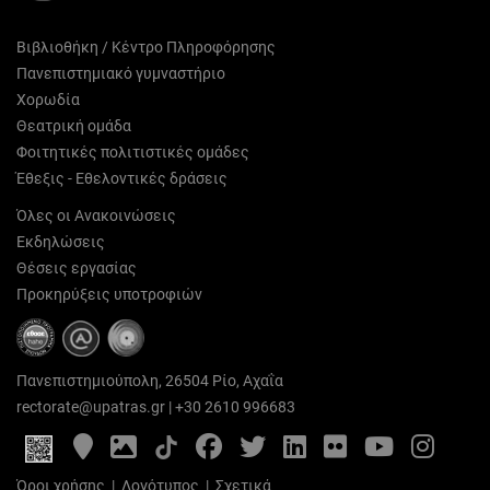
Βιβλιοθήκη / Κέντρο Πληροφόρησης
Πανεπιστημιακό γυμναστήριο
Χορωδία
Θεατρική ομάδα
Φοιτητικές πολιτιστικές ομάδες
Έθεξις - Εθελοντικές δράσεις
Όλες οι Ανακοινώσεις
Εκδηλώσεις
Θέσεις εργασίας
Προκηρύξεις υποτροφιών
Πανεπιστημιούπολη, 26504 Ρίο, Αχαΐα
rectorate@upatras.gr
|
+30 2610 996683
Google
Photo
Facebook
Twitter
LinkedIn
Flickr
YouTube
Inst
Maps
Gallery
Όροι χρήσης
|
Λογότυπος
|
Σχετικά