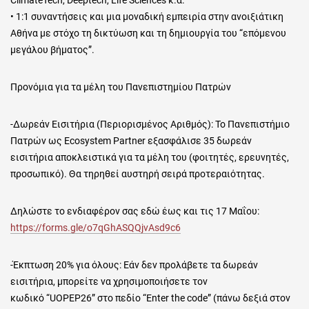
• 1:1 συναντήσεις και μια μοναδική εμπειρία στην ανοιξιάτικη
Αθήνα με στόχο τη δικτύωση και τη δημιουργία του “επόμενου
μεγάλου βήματος”.
Προνόμια για τα μέλη του Πανεπιστημίου Πατρών
-Δωρεάν Εισιτήρια (Περιορισμένος Αριθμός): Το Πανεπιστήμιο
Πατρών ως Ecosystem Partner εξασφάλισε 35 δωρεάν
εισιτήρια αποκλειστικά για τα μέλη του (φοιτητές, ερευνητές,
προσωπικό). Θα τηρηθεί αυστηρή σειρά προτεραιότητας.
Δηλώστε το ενδιαφέρον σας εδώ έως και τις 17 Μαΐου:
https://forms.gle/o7qGhASQQjvAsd9c6
-Έκπτωση 20% για όλους: Εάν δεν προλάβετε τα δωρεάν
εισιτήρια, μπορείτε να χρησιμοποιήσετε τον
κωδικό “UOPEP26” στο πεδίο “Enter the code” (πάνω δεξιά στον