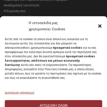
Ακαδημαϊκή ταυτότητα
Η Ευρώπη σου
Υγιεινή και Ασφάλεια
Έντυπα Οικονομικής Υπηρεσίας
Η ιστοσελίδα μας
Έντυπα Διοικητικών Υπηρεσιών
χρησιμοποίει Cookies
Διαύγεια
Εκτός από τα cookies τα οποία είναι απολύτως αναγκαία για τη
Μητρώα αξιολογητών
λειτουργία αυτής της ιστοσελίδας και δεν μπορούν να
Δημόσια Διαβούλευση
απενεργοποιηθούν, χρησιμοποιούμε
προαιρετικά cookies
για να σας
προσφέρουμε την καλύτερη δυνατή εμπειρία κατά την περιήγησή σας
Συνεδριάσεις Συγκλήτου
στην ιστοσελίδα μας. Δεν θα εγκαταστήσουμε
προαιρετικά cookies
Συνεδριάσεις Συμβουλίου Διοίκησης
λειτουργικότητας, επιδόσεων και μέσων κοινωνικής
EUNICoast European University
δικτύωσης
εκτός εάν εσείς τα ενεργοποιήσετε. Για περισσότερες
πληροφορίες, ανατρέξτε στην Πολιτική Cookies μας, η οποία εξηγεί,
μεταξύ άλλων, πώς να ορίσετε τις προτιμήσεις σας σχετικά με τα cookies
και πώς να ανακαλέσετε τη συγκατάθεσή σας.
ΠΑΝΕΠΙΣΤΗΜΙΟ ΠΑΤΡΩΝ Ελληνικό δημόσιο εκπαιδευτικό ίδρυμα που
λειτουργεί σύμφωνα με την
Νομοθεσία
.
Διαχείριση υπηρεσιών
ΑΠΟΔΟΧΉ ΌΛΩΝ