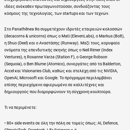
ιδέες ανέκαθεν πρωταγωνιστούσαν, συνδυάζοντας τους
κόσμους της τεχνολογίας, των startups και των τεχνών.
Στο Panathēnea θα συμμετέχουν ιδρυτές εταιρειών-κολοσσών
(decacorns & unicorns) όπως ο Mati (ElevenLabs), ο Markus (Bolt),
η Shuo (Deel) και ο Αναστάσης (Runway). Μαζί τους, κορυφαία
ονόματα της επενδυτικής σκηνής όπως ο Neil Rimer (Index
Ventures), η Roxanne Varza (Station F), ο George Robson
(Sequoia), ο Ben Blume (Atomico), συνεργάτες από τα Balderton,
Accel και Visionaries Club, καθώς και στελέχη από τις NVIDIA,
OpenAI, Microsoft και Google. Το πρόγραμμα περιλαμβάνει
επίσης περιεχόμενο αφιερωμένο σε καλλιτέχνες και
δημιουργούς που διαμορφώνουν τη σύγχρονη κουλτούρα.
Τι να περιμένετε:
• 80+ side events σε όλη την πόλη σε τομείς όπως: AI, Defence,
ClimateTech, Deeptech, Life Sciences κ.ά.