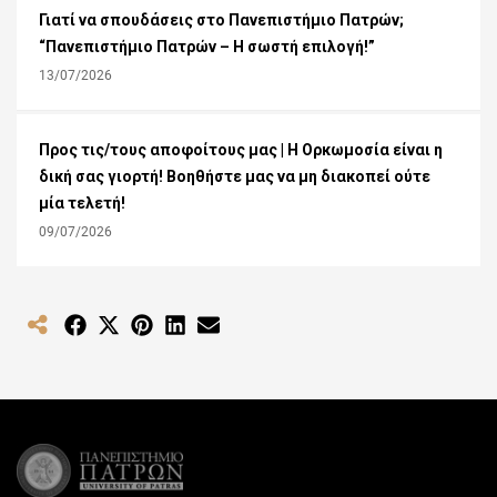
Γιατί να σπουδάσεις στο Πανεπιστήμιο Πατρών;
“Πανεπιστήμιο Πατρών – Η σωστή επιλογή!”
13/07/2026
Προς τις/τους αποφοίτους μας | Η Ορκωμοσία είναι η
δική σας γιορτή! Βοηθήστε μας να μη διακοπεί ούτε
μία τελετή!
09/07/2026
Share
Share
Share
Share
Share
on
on
on
on
on
Facebook
X
Pinterest
LinkedIn
Email
(Twitter)