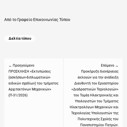
Από το Γραφείο Επικοινωνίας Τύπου
Categories
Δελτία τύπου
Πλοήγηση
άρθρων
← Προηγούμενο
Επόμενο →
Previous
ΠΡΟΣΚΛΗΣΗ «Εκτυπώσεις
Next
Προκήρυξη διενέργειας
(ασκήσεων-διπλωματικών-
εκλογών για την ανάδειξη
post:
post:
ειδικών σχεδίων) του τμήματος
Διευθυντή του Εργαστηρίου
Αρχιτεκτόνων Μηχανικών»
«Διαδραστικών Τεχνολογιών»
(Π-31/2026)
του Τομέα Ηλεκτρονικής και
Υπολογιστών του Τμήματος
Ηλεκτρολόγων Μηχανικών και
Τεχνολογίας Υπολογιστών της
Πολυτεχνικής Σχολής του
Πανεπιστημίου Πατρών.