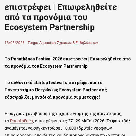
επιστρέφει | Επωφεληθείτε
από τα προνόμια του
Ecosystem Partnership
Posted
13/05/2026
Author
Τμήμα Δημοσίων Σχέσεων & Εκδηλώσεων
on
Το Panathēnea Festival 2026 επιστρέφει | Επωφεληθείτε από
τα προνόμια του Ecosystem Partnership
Το αυθεντικό startup festival επιστρέφει και το
Πανεπιστήμιο Πατρών ως Ecosystem Partner σας
εξασφαλίζει μοναδικά προνόμια συμμετοχής!
Η σύγχρονη αναβίωση της αρχαίας γιορτής της καινοτομίας,
το
Panathēnea
, επιστρέφει στις 27–29 Μαΐου 2026. Το φεστιβάλ
αναμένεται να συγκεντρώσει 10.000 ιδρυτές νεοφυών
επιχειρήσεων, επενδυτές και δημιουργούς στην πόλη όπου οι