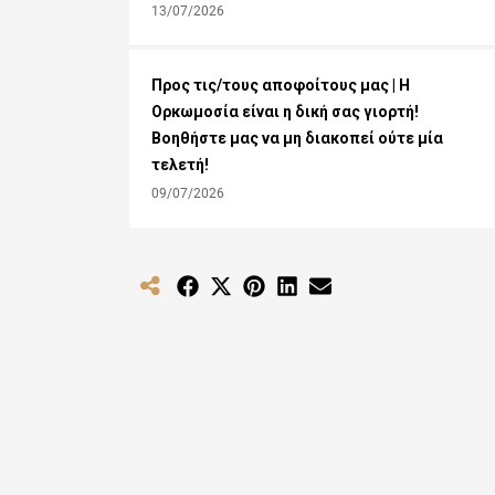
13/07/2026
Προς τις/τους αποφοίτους μας | Η
Ορκωμοσία είναι η δική σας γιορτή!
Βοηθήστε μας να μη διακοπεί ούτε μία
τελετή!
09/07/2026
Share
Share
Share
Share
Share
on
on
on
on
on
Facebook
X
Pinterest
LinkedIn
Email
(Twitter)