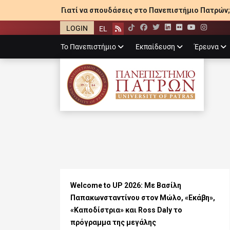
Γιατί να σπουδάσεις στο Πανεπιστήμιο Πατρών;
LOGIN
EL
Facebook
Twitter
LinkedIn
Flickr
YouTube
Inst
Rss
Primary
Το Πανεπιστήμιο
Εκπαίδευση
Έρευνα
menu
ΠΑΝΕΠΙΣΤΉΜΙ
Welcome to UP 2026: Με Βασίλη
Παπακωνσταντίνου στον Μώλο, «Εκάβη»,
«Καποδίστρια» και Ross Daly το
πρόγραμμα της μεγάλης